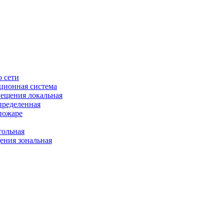
 сети
ционная система
ещения локальная
пределенная
пожаре
ольная
ния зональная