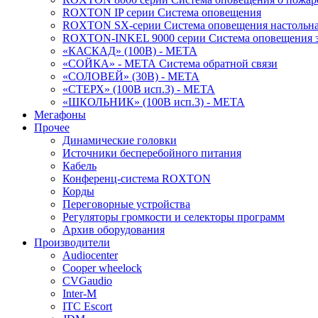
ROXTON IP серии Система оповещения
ROXTON SX-серии Система оповещения настольн
ROXTON-INKEL 9000 серии Система оповещения з
«КАСКАД» (100В) - МЕТА
«СОЙКА» - МЕТА Система обратной связи
«СОЛОВЕЙ» (30В) - МЕТА
«СТЕРХ» (100В исп.3) - МЕТА
«ШКОЛЬНИК» (100В исп.3) - МЕТА
Мегафоны
Прочее
Динамические головки
Источники бесперебойного питания
Кабель
Конференц-система ROXTON
Корды
Переговорные устройства
Регуляторы громкости и селекторы программ
Архив оборудования
Производители
Audiocenter
Cooper wheelock
CVGaudio
Inter-M
ITC Escort