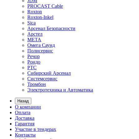
JDM
PROCAST Cable
Roxton
Roxton-Inkel
Sica
Арсенал Безопасности
Арстел
МЕТА
Омега Саунд
Полисервис
Речор
Рондо
РТС
Сибирский Арсенал
Системсервис
Тромбон
Электротехника и Автоматика
Назад
О компании
Оплата
Доставка
Гарантия
Участие в тендерах
Контакты