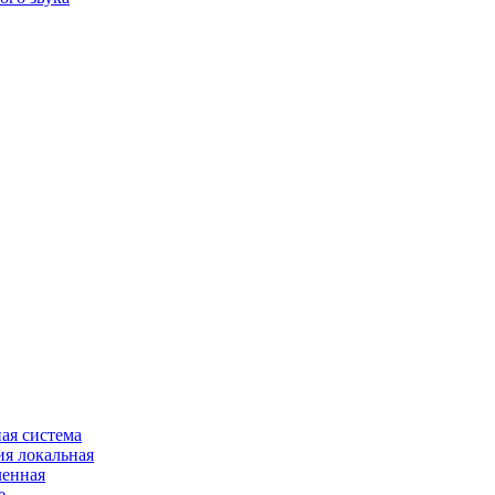
ая система
я локальная
ленная
е