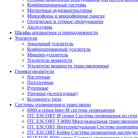
Комбинированные системы
Матричные аудиоконтроллеры
Микрофоны и микрофонные панели
Оптическое и сетевое оборудование
Аксессуары
Шкафы аппаратные и принадлежности
Усилители
Зональный усилитель
Комбинированный усилитель
Микшер-усилитель
Усилители мощности
Усилители мощности трансляционные
Громкоговорители
Настенные
Потолочные
Рупорные
Уличные (всепогодные)
Колонного типа
Системы оповещения и трансляции
6000-я серия Inter-M система оповещения
ITC ESCORT IP серии Система оповещения по сети
ITC ESCORT T-8000 Многоканальная трансляционн
ITC ESCORT Интеллектуальная Система оповещени
ITC ESCORT Кибер Система оповещения распреде
ROXTON 8000 серии Система оповещения о пожар