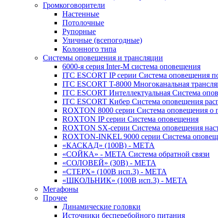
Громкоговорители
Настенные
Потолочные
Рупорные
Уличные (всепогодные)
Колонного типа
Системы оповещения и трансляции
6000-я серия Inter-M система оповещения
ITC ESCORT IP серии Система оповещения по
ITC ESCORT T-8000 Многоканальная трансля
ITC ESCORT Интеллектуальная Система опов
ITC ESCORT Кибер Система оповещения рас
ROXTON 8000 серии Система оповещения о 
ROXTON IP серии Система оповещения
ROXTON SX-серии Система оповещения наст
ROXTON-INKEL 9000 серии Система оповеще
«КАСКАД» (100В) - МЕТА
«СОЙКА» - МЕТА Система обратной связи
«СОЛОВЕЙ» (30В) - МЕТА
«СТЕРХ» (100В исп.3) - МЕТА
«ШКОЛЬНИК» (100В исп.3) - МЕТА
Мегафоны
Прочее
Динамические головки
Источники бесперебойного питания