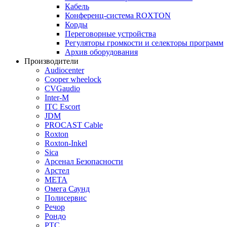
Кабель
Конференц-система ROXTON
Корды
Переговорные устройства
Регуляторы громкости и селекторы программ
Архив оборудования
Производители
Audiocenter
Cooper wheelock
CVGaudio
Inter-M
ITC Escort
JDM
PROCAST Cable
Roxton
Roxton-Inkel
Sica
Арсенал Безопасности
Арстел
МЕТА
Омега Саунд
Полисервис
Речор
Рондо
РТС