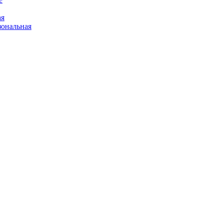
ая
ональная