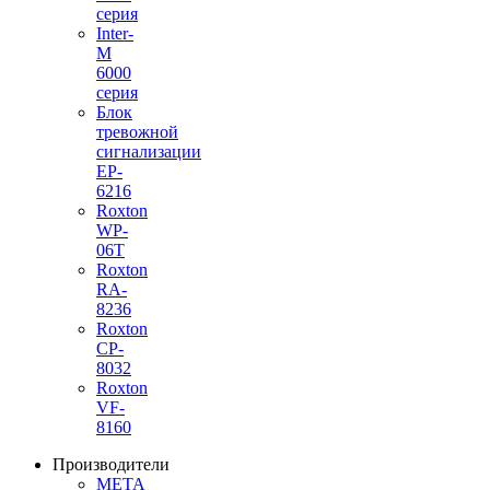
серия
Inter-
M
6000
серия
Блок
тревожной
сигнализации
EP-
6216
Roxton
WP-
06T
Roxton
RA-
8236
Roxton
CP-
8032
Roxton
VF-
8160
Производители
МЕТА