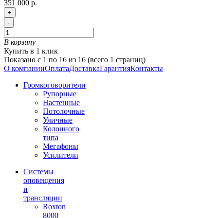
351 000 р.
+
-
В корзину
Купить в 1 клик
Показано с 1 по 16 из 16 (всего 1 страниц)
О компании
Оплата
Доставка
Гарантия
Контакты
Громкоговорители
Рупорные
Настенные
Потолочные
Уличные
Колонного
типа
Мегафоны
Усилители
Системы
оповещения
и
трансляции
Roxton
8000