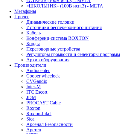
«СТЕРХ» (100В исп.3) - МЕТА
«ШКОЛЬНИК» (100В исп.3) - МЕТА
Мегафоны
Прочее
Динамические головки
Источники бесперебойного питания
Кабель
Конференц-система ROXTON
Корды
Переговорные устройства
Регуляторы громкости и селекторы программ
Архив оборудования
Производители
Audiocenter
Cooper wheelock
CVGaudio
Inter-M
ITC Escort
JDM
PROCAST Cable
Roxton
Roxton-Inkel
Sica
Арсенал Безопасности
Арстел