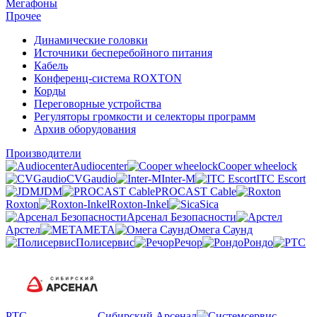
Мегафоны
Прочее
Динамические головки
Источники бесперебойного питания
Кабель
Конференц-система ROXTON
Корды
Переговорные устройства
Регуляторы громкости и селекторы программ
Архив оборудования
Производители
Audiocenter
Cooper wheelock
CVGaudio
Inter-M
ITC Escort
JDM
PROCAST Cable
Roxton
Roxton-Inkel
Sica
Арсенал Безопасности
Арстел
МЕТА
Омега Саунд
Полисервис
Речор
Рондо
РТС
Сибирский Арсенал