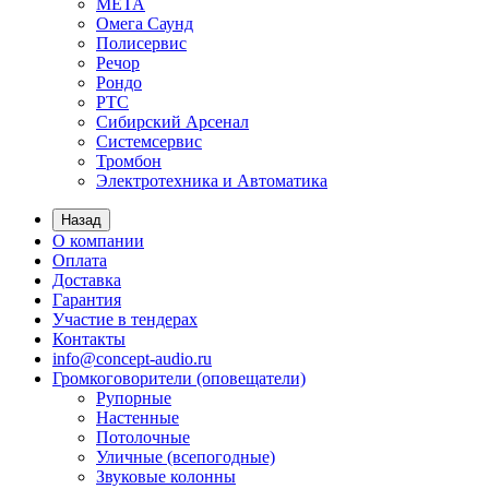
МЕТА
Омега Саунд
Полисервис
Речор
Рондо
РТС
Сибирский Арсенал
Системсервис
Тромбон
Электротехника и Автоматика
Назад
О компании
Оплата
Доставка
Гарантия
Участие в тендерах
Контакты
info@concept-audio.ru
Громкоговорители (оповещатели)
Рупорные
Настенные
Потолочные
Уличные (всепогодные)
Звуковые колонны