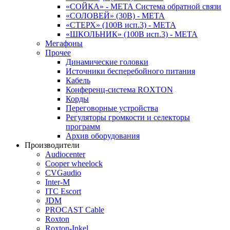
«СОЙКА» - МЕТА Система обратной связи
«СОЛОВЕЙ» (30В) - МЕТА
«СТЕРХ» (100В исп.3) - МЕТА
«ШКОЛЬНИК» (100В исп.3) - МЕТА
Мегафоны
Прочее
Динамические головки
Источники бесперебойного питания
Кабель
Конференц-система ROXTON
Корды
Переговорные устройства
Регуляторы громкости и селекторы
программ
Архив оборудования
Производители
Audiocenter
Cooper wheelock
CVGaudio
Inter-M
ITC Escort
JDM
PROCAST Cable
Roxton
Roxton-Inkel