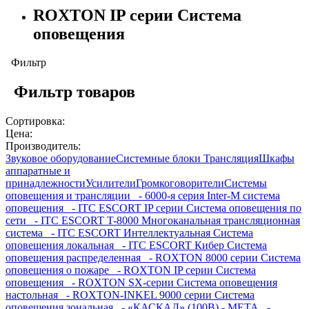
ROXTON IP серии Система
оповещения
Фильтр
Фильтр товаров
Сортировка:
Цена:
Производитель:
Звуковое оборудование
Системные блоки
Трансляция
Шкафы
аппаратные и
принадлежности
Усилители
Громкоговорители
Системы
оповещения и трансляции
- 6000-я серия Inter-M система
оповещения
- ITC ESCORT IP серии Система оповещения по
сети
- ITC ESCORT T-8000 Многоканальная трансляционная
система
- ITC ESCORT Интеллектуальная Система
оповещения локальная
- ITC ESCORT Кибер Система
оповещения распределенная
- ROXTON 8000 серии Система
оповещения о пожаре
- ROXTON IP серии Система
оповещения
- ROXTON SX-серии Система оповещения
настольная
- ROXTON-INKEL 9000 серии Система
оповещения зональная
- «КАСКАД» (100В) - МЕТА
-