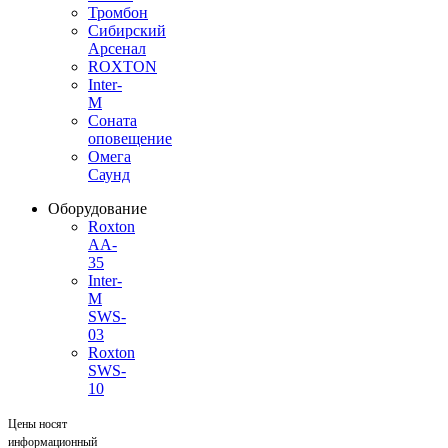
Тромбон
Сибирский
Арсенал
ROXTON
Inter-
M
Соната
оповещение
Омега
Саунд
Оборудование
Roxton
AA-
35
Inter-
M
SWS-
03
Roxton
SWS-
10
Цены носят
информационный