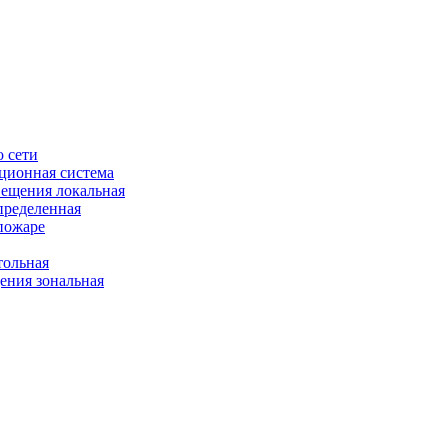
 сети
ционная система
ещения локальная
пределенная
пожаре
ольная
ния зональная