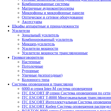
Комбинированные системы
Матричные аудиоконтроллеры
Микрофоны и микрофонные панели
Оптическое и сетевое оборудование
Аксессуары
Шкафы аппаратные и принадлежности
Усилители
Зональный усилитель
Комбинированный усилитель
Микшер-усилитель
Усилители мощности
Усилители мощности трансляционные
Громкоговорители
Настенные
Потолочные
Рупорные
Уличные (всепогодные)
Колонного типа
Системы оповещения и трансляции
6000-я серия Inter-M система оповещения
ITC ESCORT IP серии Система оповещения по сети
ITC ESCORT T-8000 Многоканальная трансляционн
ITC ESCORT Интеллектуальная Система оповещени
ITC ESCORT Кибер Система оповещения распреде
ROXTON 8000 серии Система оповещения о пожар