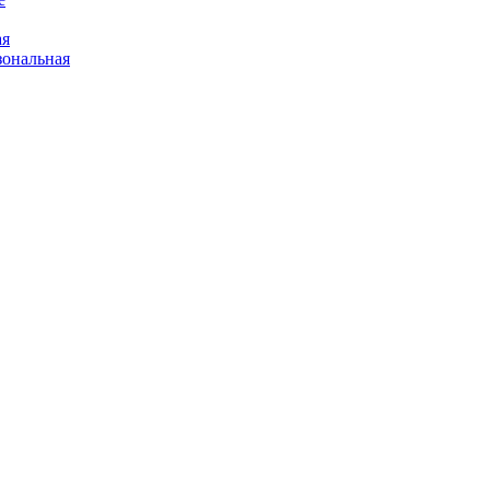
ая
ональная