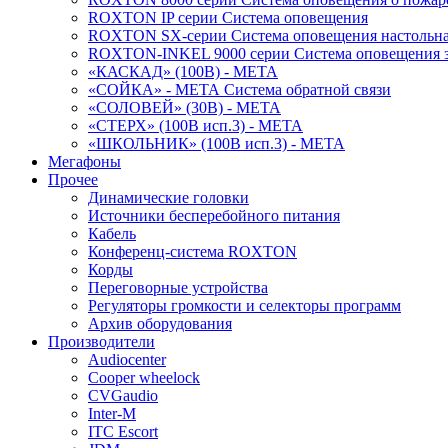
ROXTON IP серии Система оповещения
ROXTON SX-серии Система оповещения настольн
ROXTON-INKEL 9000 серии Система оповещения з
«КАСКАД» (100В) - МЕТА
«СОЙКА» - МЕТА Система обратной связи
«СОЛОВЕЙ» (30В) - МЕТА
«СТЕРХ» (100В исп.3) - МЕТА
«ШКОЛЬНИК» (100В исп.3) - МЕТА
Мегафоны
Прочее
Динамические головки
Источники бесперебойного питания
Кабель
Конференц-система ROXTON
Корды
Переговорные устройства
Регуляторы громкости и селекторы программ
Архив оборудования
Производители
Audiocenter
Cooper wheelock
CVGaudio
Inter-M
ITC Escort