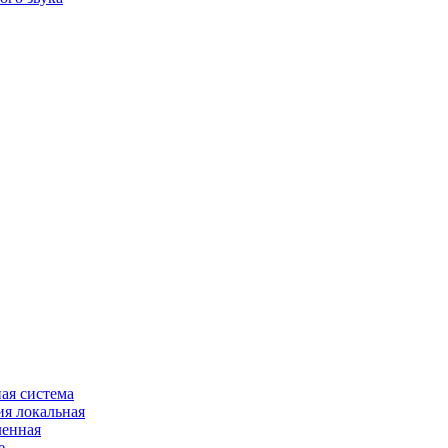
ая система
я локальная
ленная
е