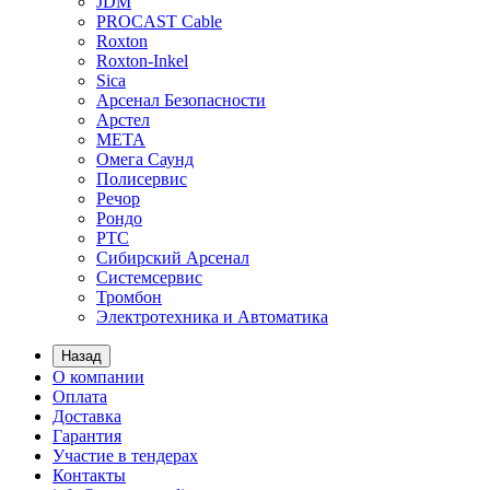
JDM
PROCAST Cable
Roxton
Roxton-Inkel
Sica
Арсенал Безопасности
Арстел
МЕТА
Омега Саунд
Полисервис
Речор
Рондо
РТС
Сибирский Арсенал
Системсервис
Тромбон
Электротехника и Автоматика
Назад
О компании
Оплата
Доставка
Гарантия
Участие в тендерах
Контакты