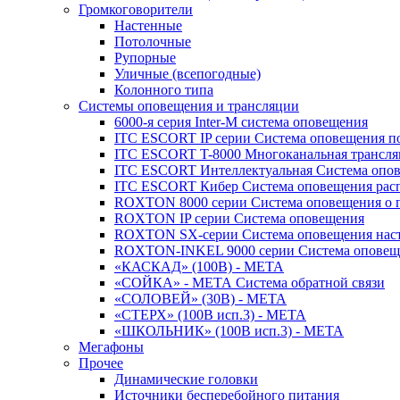
Громкоговорители
Настенные
Потолочные
Рупорные
Уличные (всепогодные)
Колонного типа
Системы оповещения и трансляции
6000-я серия Inter-M система оповещения
ITC ESCORT IP серии Система оповещения по
ITC ESCORT T-8000 Многоканальная трансля
ITC ESCORT Интеллектуальная Система опов
ITC ESCORT Кибер Система оповещения рас
ROXTON 8000 серии Система оповещения о 
ROXTON IP серии Система оповещения
ROXTON SX-серии Система оповещения наст
ROXTON-INKEL 9000 серии Система оповеще
«КАСКАД» (100В) - МЕТА
«СОЙКА» - МЕТА Система обратной связи
«СОЛОВЕЙ» (30В) - МЕТА
«СТЕРХ» (100В исп.3) - МЕТА
«ШКОЛЬНИК» (100В исп.3) - МЕТА
Мегафоны
Прочее
Динамические головки
Источники бесперебойного питания