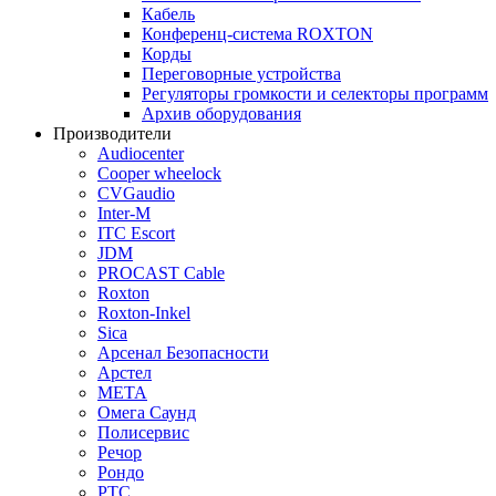
Кабель
Конференц-система ROXTON
Корды
Переговорные устройства
Регуляторы громкости и селекторы программ
Архив оборудования
Производители
Audiocenter
Cooper wheelock
CVGaudio
Inter-M
ITC Escort
JDM
PROCAST Cable
Roxton
Roxton-Inkel
Sica
Арсенал Безопасности
Арстел
МЕТА
Омега Саунд
Полисервис
Речор
Рондо
РТС