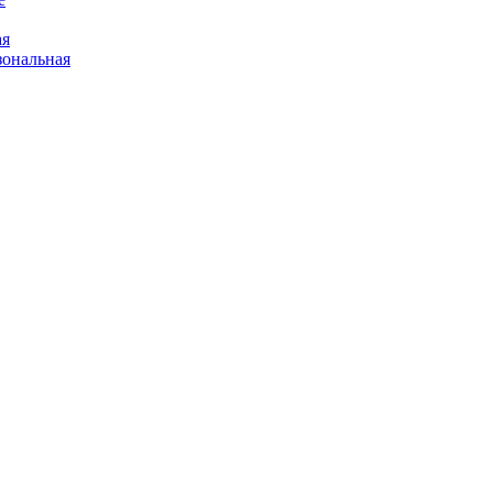
ая
ональная