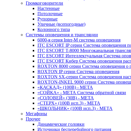
Громкоговорители
Настенные
Потолочные
Рупорные
Уличные (всепогодные)
Колонного типа
Системы оповещения и трансляции
6000-я серия Inter-M система оповещения
ITC ESCORT IP серии Система оповещения по
ITC ESCORT T-8000 Многоканальная трансля
ITC ESCORT Интеллектуальная Система опов
ITC ESCORT Кибер Система оповещения рас
ROXTON 8000 серии Система оповещения о 
ROXTON IP серии Система оповещения
ROXTON SX-серии Система оповещения наст
ROXTON-INKEL 9000 серии Система оповеще
«КАСКАД» (100В) - МЕТА
«СОЙКА» - МЕТА Система обратной связи
«СОЛОВЕЙ» (30В) - МЕТА
«СТЕРХ» (100В исп.3) - МЕТА
«ШКОЛЬНИК» (100В исп.3) - МЕТА
Мегафоны
Прочее
Динамические головки
Источники бесперебойного питания