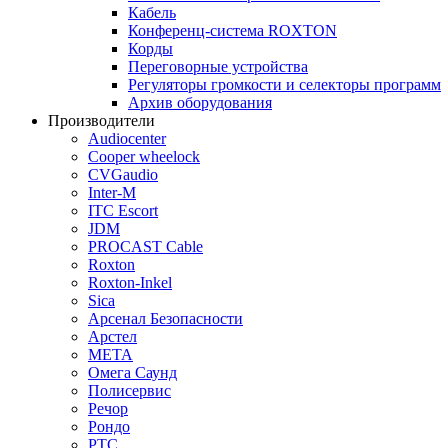
Кабель
Конференц-система ROXTON
Корды
Переговорные устройства
Регуляторы громкости и селекторы программ
Архив оборудования
Производители
Audiocenter
Cooper wheelock
CVGaudio
Inter-M
ITC Escort
JDM
PROCAST Cable
Roxton
Roxton-Inkel
Sica
Арсенал Безопасности
Арстел
МЕТА
Омега Саунд
Полисервис
Речор
Рондо
РТС