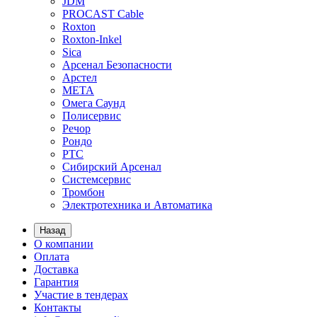
JDM
PROCAST Cable
Roxton
Roxton-Inkel
Sica
Арсенал Безопасности
Арстел
МЕТА
Омега Саунд
Полисервис
Речор
Рондо
РТС
Сибирский Арсенал
Системсервис
Тромбон
Электротехника и Автоматика
Назад
О компании
Оплата
Доставка
Гарантия
Участие в тендерах
Контакты