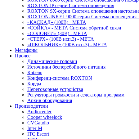
ROXTON IP серии Система оповещения
ROXTON SX-серии Система оповещения настольн
ROXTON-INKEL 9000 серии Система оповещения з
«КАСКАД» (100В) - МЕТА
«СОЙКА» - МЕТА Система обратной связи
«СОЛОВЕЙ» (30В) - МЕТА
«СТЕРХ» (100В исп.3) - МЕТА
«ШКОЛЬНИК» (100В исп.3) - МЕТА
Мегафоны
Прочее
Динамические головки
Источники бесперебойного питания
Кабель
Конференц-система ROXTON
Корды
Переговорные устройства
Регуляторы громкости и селекторы программ
Архив оборудования
Производители
Audiocenter
Cooper wheelock
CVGaudio
Inter-M
ITC Escort