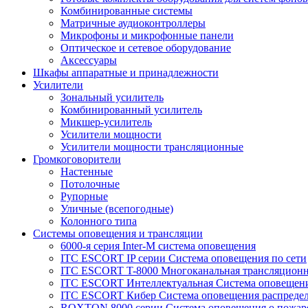
Комбинированные системы
Матричные аудиоконтроллеры
Микрофоны и микрофонные панели
Оптическое и сетевое оборудование
Аксессуары
Шкафы аппаратные и принадлежности
Усилители
Зональный усилитель
Комбинированный усилитель
Микшер-усилитель
Усилители мощности
Усилители мощности трансляционные
Громкоговорители
Настенные
Потолочные
Рупорные
Уличные (всепогодные)
Колонного типа
Системы оповещения и трансляции
6000-я серия Inter-M система оповещения
ITC ESCORT IP серии Система оповещения по сети
ITC ESCORT T-8000 Многоканальная трансляционн
ITC ESCORT Интеллектуальная Система оповещени
ITC ESCORT Кибер Система оповещения распреде
ROXTON 8000 серии Система оповещения о пожар