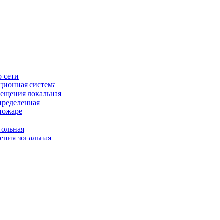
 сети
ционная система
ещения локальная
пределенная
пожаре
ольная
ния зональная