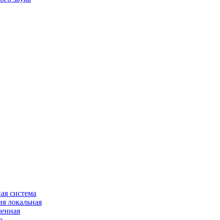
ая система
я локальная
ленная
е