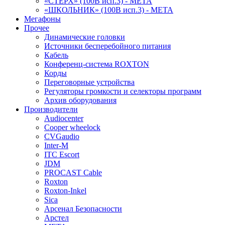
«СТЕРХ» (100В исп.3) - МЕТА
«ШКОЛЬНИК» (100В исп.3) - МЕТА
Мегафоны
Прочее
Динамические головки
Источники бесперебойного питания
Кабель
Конференц-система ROXTON
Корды
Переговорные устройства
Регуляторы громкости и селекторы программ
Архив оборудования
Производители
Audiocenter
Cooper wheelock
CVGaudio
Inter-M
ITC Escort
JDM
PROCAST Cable
Roxton
Roxton-Inkel
Sica
Арсенал Безопасности
Арстел