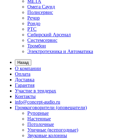
МЕТА
Омега Саунд
Полисервис
Речор
Рондо
РТС
Сибирский Арсенал
Системсервис
Тромбон
Электротехника и Автоматика
Назад
О компании
Оплата
Доставка
Гарантия
Участие в тендерах
Контакты
info@concept-audio.ru
Громкоговорители (оповещатели)
Рупорные
Настенные
Потолочные
Уличные (всепогодные)
Звуковые колонны