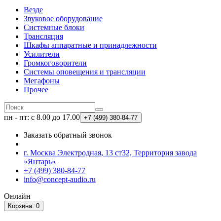
Везде
Звуковое оборудование
Системные блоки
Трансляция
Шкафы аппаратные и принадлежности
Усилители
Громкоговорители
Системы оповещения и трансляции
Мегафоны
Прочее
пн - пт: с 8.00 до 17.00
+7 (499)
380-84-77
Заказать обратный звонок
г. Москва Электродная, 13 ст32, Территория завода
«Янтарь»
+7 (499) 380-84-77
info@concept-audio.ru
Онлайн
Корзина
: 0