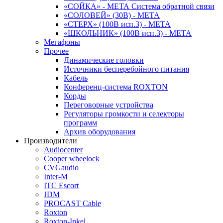
«СОЙКА» - МЕТА Система обратной связи
«СОЛОВЕЙ» (30В) - МЕТА
«СТЕРХ» (100В исп.3) - МЕТА
«ШКОЛЬНИК» (100В исп.3) - МЕТА
Мегафоны
Прочее
Динамические головки
Источники бесперебойного питания
Кабель
Конференц-система ROXTON
Корды
Переговорные устройства
Регуляторы громкости и селекторы
программ
Архив оборудования
Производители
Audiocenter
Cooper wheelock
CVGaudio
Inter-M
ITC Escort
JDM
PROCAST Cable
Roxton
Roxton-Inkel