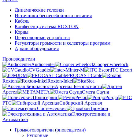
Динамические головки
Источники бесперебойного питания
Кабель
Конференц-система ROXTON
Корды
Переговорные устройства
Регуляторы громкости и селекторы программ
Архив оборудования
Производители
Audiocenter
Cooper wheelock
CVGaudio
Inter-M
ITC Escort
JDM
PROCAST Cable
Roxton
Roxton-Inkel
Sica
Арсенал Безопасности
Арстел
МЕТА
Омега Саунд
Полисервис
Речор
Рондо
РТС
Сибирский Арсенал
Системсервис
Тромбон
Электротехника и
Автоматика
Громкоговорители (оповещатели)
Рупорные