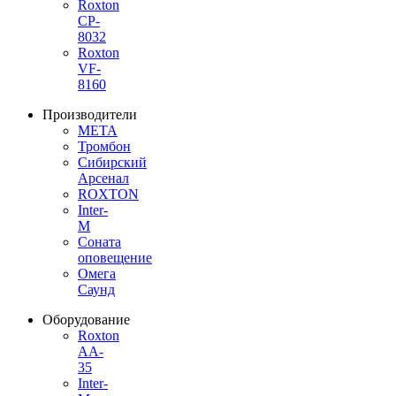
Roxton
CP-
8032
Roxton
VF-
8160
Производители
МЕТА
Тромбон
Сибирский
Арсенал
ROXTON
Inter-
M
Соната
оповещение
Омега
Саунд
Оборудование
Roxton
AA-
35
Inter-