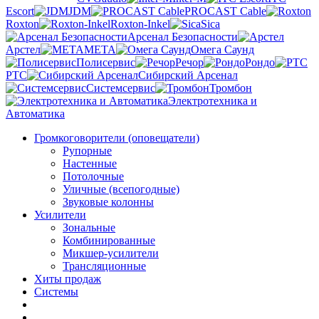
Escort
JDM
PROCAST Cable
Roxton
Roxton-Inkel
Sica
Арсенал Безопасности
Арстел
МЕТА
Омега Саунд
Полисервис
Речор
Рондо
РТС
Сибирский Арсенал
Системсервис
Тромбон
Электротехника и
Автоматика
Громкоговорители (оповещатели)
Рупорные
Настенные
Потолочные
Уличные (всепогодные)
Звуковые колонны
Усилители
Зональные
Комбинированные
Микшер-усилители
Трансляционные
Хиты продаж
Системы