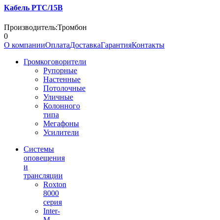
Кабель РТС/15В
Производитель:
Тромбон
0
О компании
Оплата
Доставка
Гарантия
Контакты
Громкоговорители
Рупорные
Настенные
Потолочные
Уличные
Колонного
типа
Мегафоны
Усилители
Системы
оповещения
и
трансляции
Roxton
8000
серия
Inter-
M