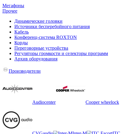
Мегафоны
Прочее
Динамические головки
Источники бесперебойного питания
Кабель
Конференц-система ROXTON
Корды
Переговорные устройства
Регуляторы громкости и селекторы программ
Архив оборудования
Производители
Audiocenter
Cooper wheelock
CVGaudio
Inter-M
ITC