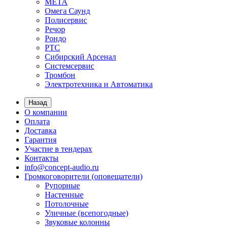
МЕТА
Омега Саунд
Полисервис
Речор
Рондо
РТС
Сибирский Арсенал
Системсервис
Тромбон
Электротехника и Автоматика
Назад
О компании
Оплата
Доставка
Гарантия
Участие в тендерах
Контакты
info@concept-audio.ru
Громкоговорители (оповещатели)
Рупорные
Настенные
Потолочные
Уличные (всепогодные)
Звуковые колонны