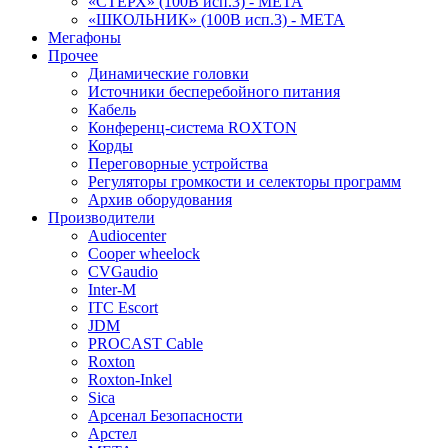
«СТЕРХ» (100В исп.3) - МЕТА
«ШКОЛЬНИК» (100В исп.3) - МЕТА
Мегафоны
Прочее
Динамические головки
Источники бесперебойного питания
Кабель
Конференц-система ROXTON
Корды
Переговорные устройства
Регуляторы громкости и селекторы программ
Архив оборудования
Производители
Audiocenter
Cooper wheelock
CVGaudio
Inter-M
ITC Escort
JDM
PROCAST Cable
Roxton
Roxton-Inkel
Sica
Арсенал Безопасности
Арстел