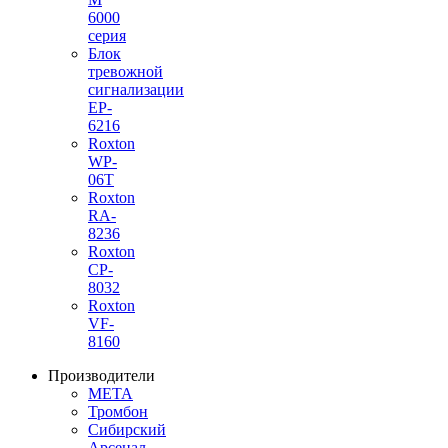
6000
серия
Блок
тревожной
сигнализации
EP-
6216
Roxton
WP-
06T
Roxton
RA-
8236
Roxton
CP-
8032
Roxton
VF-
8160
Производители
МЕТА
Тромбон
Сибирский
Арсенал