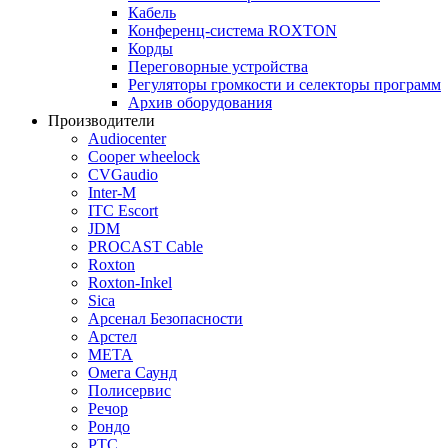
Кабель
Конференц-система ROXTON
Корды
Переговорные устройства
Регуляторы громкости и селекторы программ
Архив оборудования
Производители
Audiocenter
Cooper wheelock
CVGaudio
Inter-M
ITC Escort
JDM
PROCAST Cable
Roxton
Roxton-Inkel
Sica
Арсенал Безопасности
Арстел
МЕТА
Омега Саунд
Полисервис
Речор
Рондо
РТС