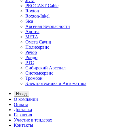
JDM
PROCAST Cable
Roxton
Roxton-Inkel
Sica
Арсенал Безопасности
Арстел
МЕТА
Омега Саунд
Полисервис
Речор
Рондо
РТС
Сибирский Арсенал
Системсервис
Тромбон
Электротехника и Автоматика
Назад
О компании
Оплата
Доставка
Гарантия
Участие в тендерах
Контакты