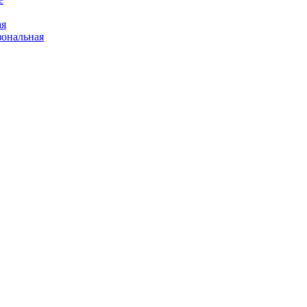
ая
ональная