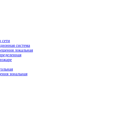
 сети
ционная система
ещения локальная
пределенная
пожаре
ольная
ния зональная