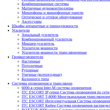
Комбинированные системы
Матричные аудиоконтроллеры
Микрофоны и микрофонные панели
Оптическое и сетевое оборудование
Аксессуары
Шкафы аппаратные и принадлежности
Усилители
Зональный усилитель
Комбинированный усилитель
Микшер-усилитель
Усилители мощности
Усилители мощности трансляционные
Громкоговорители
Настенные
Потолочные
Рупорные
Уличные (всепогодные)
Колонного типа
Системы оповещения и трансляции
6000-я серия Inter-M система оповещения
ITC ESCORT IP серии Система оповещения по сети
ITC ESCORT T-8000 Многоканальная трансляционн
ITC ESCORT Интеллектуальная Система оповещени
ITC ESCORT Кибер Система оповещения распреде
ROXTON 8000 серии Система оповещения о пожар