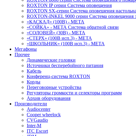
ROXTON IP серии Система оповещения
ROXTON SX-серии Система оповещения настольн
ROXTON-INKEL 9000 серии Система оповещения з
«КАСКАД» (100В) - МЕТА
«СОЙКА» - МЕТА Система обратной связи
«СОЛОВЕЙ» (30В) - МЕТА
«СТЕРХ» (100В исп.3) - МЕТА
«ШКОЛЬНИК» (100В исп.3) - МЕТА
Мегафоны
Прочее
Динамические головки
Источники бесперебойного питания
Кабель
Конференц-система ROXTON
Корды
Переговорные устройства
Регуляторы громкости и селекторы программ
Архив оборудования
Производители
Audiocenter
Cooper wheelock
CVGaudio
Inter-M
ITC Escort