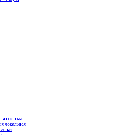
ая система
я локальная
ленная
е