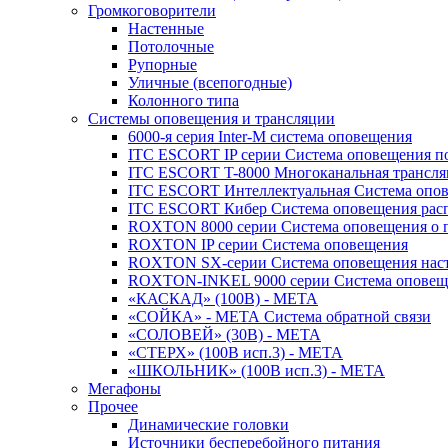
Громкоговорители
Настенные
Потолочные
Рупорные
Уличные (всепогодные)
Колонного типа
Системы оповещения и трансляции
6000-я серия Inter-M система оповещения
ITC ESCORT IP серии Система оповещения по
ITC ESCORT T-8000 Многоканальная трансля
ITC ESCORT Интеллектуальная Система опов
ITC ESCORT Кибер Система оповещения рас
ROXTON 8000 серии Система оповещения о 
ROXTON IP серии Система оповещения
ROXTON SX-серии Система оповещения наст
ROXTON-INKEL 9000 серии Система оповеще
«КАСКАД» (100В) - МЕТА
«СОЙКА» - МЕТА Система обратной связи
«СОЛОВЕЙ» (30В) - МЕТА
«СТЕРХ» (100В исп.3) - МЕТА
«ШКОЛЬНИК» (100В исп.3) - МЕТА
Мегафоны
Прочее
Динамические головки
Источники бесперебойного питания