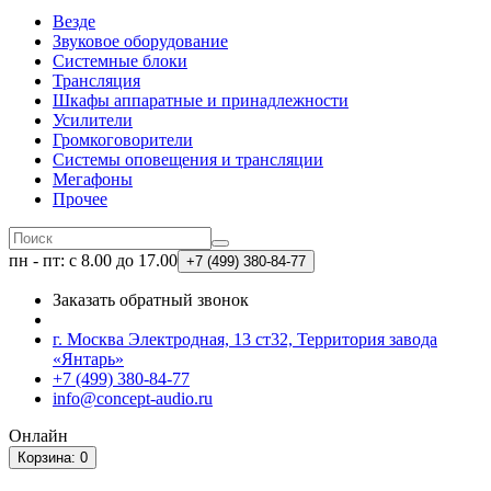
Везде
Звуковое оборудование
Системные блоки
Трансляция
Шкафы аппаратные и принадлежности
Усилители
Громкоговорители
Системы оповещения и трансляции
Мегафоны
Прочее
пн - пт: с 8.00 до 17.00
+7 (499)
380-84-77
Заказать обратный звонок
г. Москва Электродная, 13 ст32, Территория завода
«Янтарь»
+7 (499) 380-84-77
info@concept-audio.ru
Онлайн
Корзина
: 0