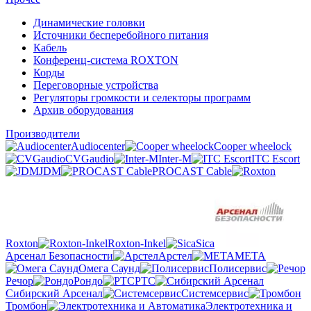
Динамические головки
Источники бесперебойного питания
Кабель
Конференц-система ROXTON
Корды
Переговорные устройства
Регуляторы громкости и селекторы программ
Архив оборудования
Производители
Audiocenter
Cooper wheelock
CVGaudio
Inter-M
ITC Escort
JDM
PROCAST Cable
Roxton
Roxton-Inkel
Sica
Арсенал Безопасности
Арстел
МЕТА
Омега Саунд
Полисервис
Речор
Рондо
РТС
Сибирский Арсенал
Системсервис
Тромбон
Электротехника и