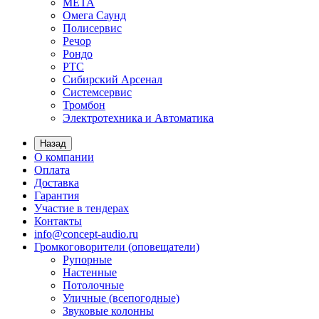
МЕТА
Омега Саунд
Полисервис
Речор
Рондо
РТС
Сибирский Арсенал
Системсервис
Тромбон
Электротехника и Автоматика
Назад
О компании
Оплата
Доставка
Гарантия
Участие в тендерах
Контакты
info@concept-audio.ru
Громкоговорители (оповещатели)
Рупорные
Настенные
Потолочные
Уличные (всепогодные)
Звуковые колонны