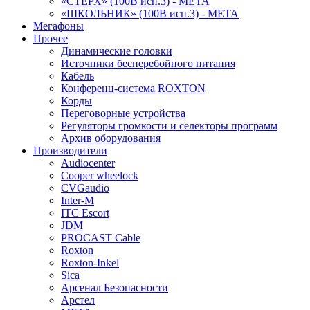
«СТЕРХ» (100В исп.3) - МЕТА
«ШКОЛЬНИК» (100В исп.3) - МЕТА
Мегафоны
Прочее
Динамические головки
Источники бесперебойного питания
Кабель
Конференц-система ROXTON
Корды
Переговорные устройства
Регуляторы громкости и селекторы программ
Архив оборудования
Производители
Audiocenter
Cooper wheelock
CVGaudio
Inter-M
ITC Escort
JDM
PROCAST Cable
Roxton
Roxton-Inkel
Sica
Арсенал Безопасности
Арстел