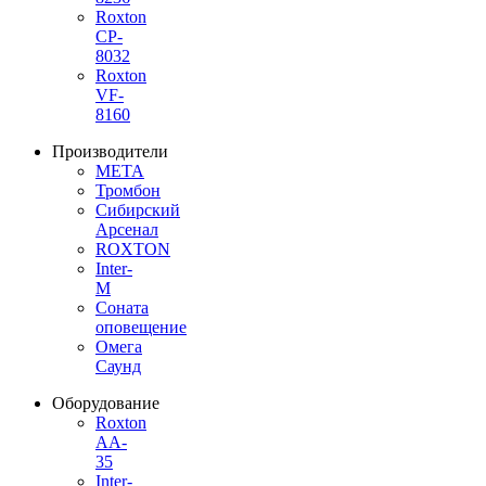
Roxton
CP-
8032
Roxton
VF-
8160
Производители
МЕТА
Тромбон
Сибирский
Арсенал
ROXTON
Inter-
M
Соната
оповещение
Омега
Саунд
Оборудование
Roxton
AA-
35
Inter-