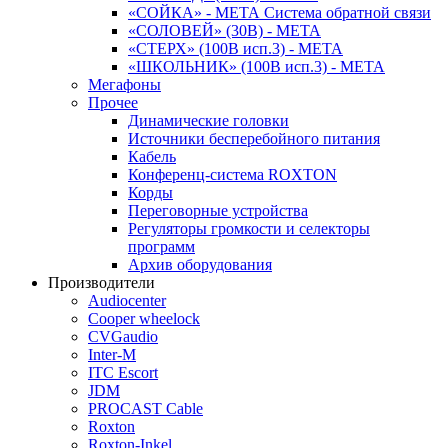
«СОЙКА» - МЕТА Система обратной связи
«СОЛОВЕЙ» (30В) - МЕТА
«СТЕРХ» (100В исп.3) - МЕТА
«ШКОЛЬНИК» (100В исп.3) - МЕТА
Мегафоны
Прочее
Динамические головки
Источники бесперебойного питания
Кабель
Конференц-система ROXTON
Корды
Переговорные устройства
Регуляторы громкости и селекторы
программ
Архив оборудования
Производители
Audiocenter
Cooper wheelock
CVGaudio
Inter-M
ITC Escort
JDM
PROCAST Cable
Roxton
Roxton-Inkel