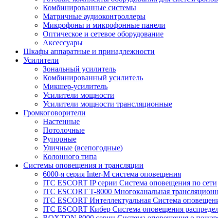
Комбинированные системы
Матричные аудиоконтроллеры
Микрофоны и микрофонные панели
Оптическое и сетевое оборудование
Аксессуары
Шкафы аппаратные и принадлежности
Усилители
Зональный усилитель
Комбинированный усилитель
Микшер-усилитель
Усилители мощности
Усилители мощности трансляционные
Громкоговорители
Настенные
Потолочные
Рупорные
Уличные (всепогодные)
Колонного типа
Системы оповещения и трансляции
6000-я серия Inter-M система оповещения
ITC ESCORT IP серии Система оповещения по сети
ITC ESCORT T-8000 Многоканальная трансляционн
ITC ESCORT Интеллектуальная Система оповещени
ITC ESCORT Кибер Система оповещения распреде
ROXTON 8000 серии Система оповещения о пожар