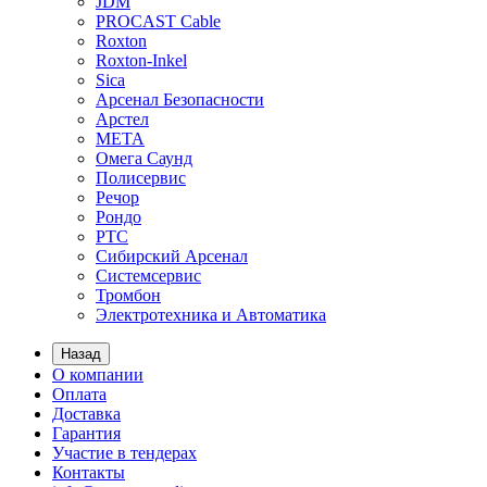
JDM
PROCAST Cable
Roxton
Roxton-Inkel
Sica
Арсенал Безопасности
Арстел
МЕТА
Омега Саунд
Полисервис
Речор
Рондо
РТС
Сибирский Арсенал
Системсервис
Тромбон
Электротехника и Автоматика
Назад
О компании
Оплата
Доставка
Гарантия
Участие в тендерах
Контакты