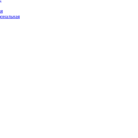
ая
ональная