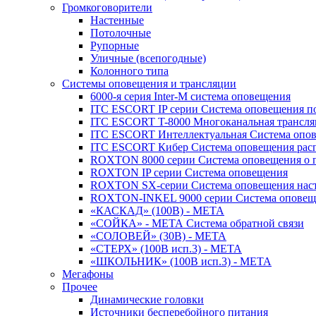
Громкоговорители
Настенные
Потолочные
Рупорные
Уличные (всепогодные)
Колонного типа
Системы оповещения и трансляции
6000-я серия Inter-M система оповещения
ITC ESCORT IP серии Система оповещения по
ITC ESCORT T-8000 Многоканальная трансля
ITC ESCORT Интеллектуальная Система опов
ITC ESCORT Кибер Система оповещения рас
ROXTON 8000 серии Система оповещения о 
ROXTON IP серии Система оповещения
ROXTON SX-серии Система оповещения наст
ROXTON-INKEL 9000 серии Система оповеще
«КАСКАД» (100В) - МЕТА
«СОЙКА» - МЕТА Система обратной связи
«СОЛОВЕЙ» (30В) - МЕТА
«СТЕРХ» (100В исп.3) - МЕТА
«ШКОЛЬНИК» (100В исп.3) - МЕТА
Мегафоны
Прочее
Динамические головки
Источники бесперебойного питания