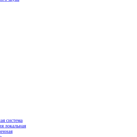
ая система
я локальная
ленная
е