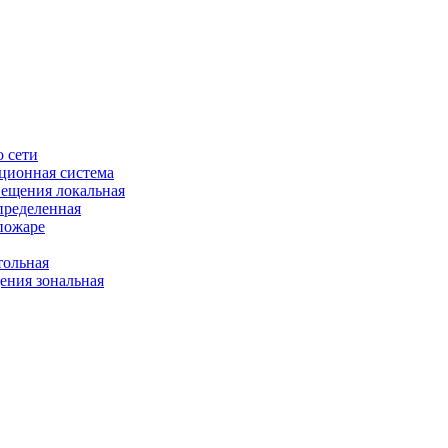
 сети
ционная система
ещения локальная
пределенная
пожаре
ольная
ния зональная