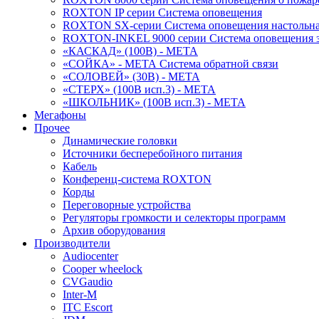
ROXTON IP серии Система оповещения
ROXTON SX-серии Система оповещения настольн
ROXTON-INKEL 9000 серии Система оповещения з
«КАСКАД» (100В) - МЕТА
«СОЙКА» - МЕТА Система обратной связи
«СОЛОВЕЙ» (30В) - МЕТА
«СТЕРХ» (100В исп.3) - МЕТА
«ШКОЛЬНИК» (100В исп.3) - МЕТА
Мегафоны
Прочее
Динамические головки
Источники бесперебойного питания
Кабель
Конференц-система ROXTON
Корды
Переговорные устройства
Регуляторы громкости и селекторы программ
Архив оборудования
Производители
Audiocenter
Cooper wheelock
CVGaudio
Inter-M
ITC Escort