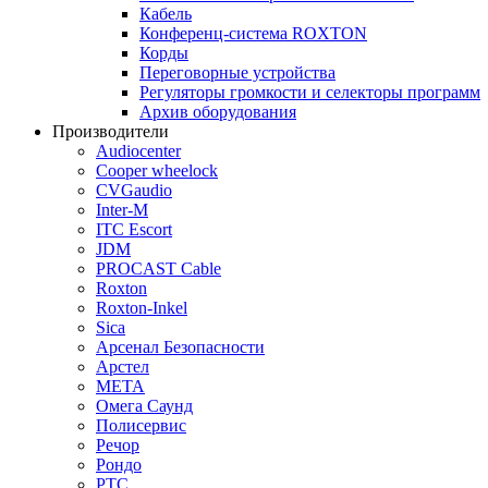
Кабель
Конференц-система ROXTON
Корды
Переговорные устройства
Регуляторы громкости и селекторы программ
Архив оборудования
Производители
Audiocenter
Cooper wheelock
CVGaudio
Inter-M
ITC Escort
JDM
PROCAST Cable
Roxton
Roxton-Inkel
Sica
Арсенал Безопасности
Арстел
МЕТА
Омега Саунд
Полисервис
Речор
Рондо
РТС