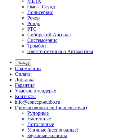
МЕТА
Омега Саунд
Полисервис
Речор
Рондо
РТС
Сибирский Арсенал
Системсервис
Тромбон
Электротехника и Автоматика
Назад
О компании
Оплата
Доставка
Гарантия
Участие в тендерах
Контакты
info@concept-audio.ru
Громкоговорители (оповещатели)
Рупорные
Настенные
Потолочные
Уличные (всепогодные)
Звуковые колонны