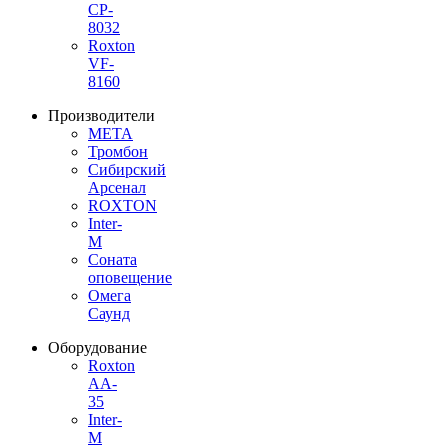
CP-
8032
Roxton
VF-
8160
Производители
МЕТА
Тромбон
Сибирский
Арсенал
ROXTON
Inter-
M
Соната
оповещение
Омега
Саунд
Оборудование
Roxton
AA-
35
Inter-
M