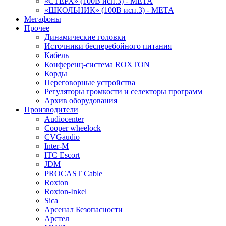
«СТЕРХ» (100В исп.3) - МЕТА
«ШКОЛЬНИК» (100В исп.3) - МЕТА
Мегафоны
Прочее
Динамические головки
Источники бесперебойного питания
Кабель
Конференц-система ROXTON
Корды
Переговорные устройства
Регуляторы громкости и селекторы программ
Архив оборудования
Производители
Audiocenter
Cooper wheelock
CVGaudio
Inter-M
ITC Escort
JDM
PROCAST Cable
Roxton
Roxton-Inkel
Sica
Арсенал Безопасности
Арстел