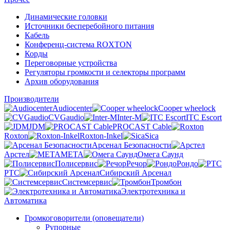
Динамические головки
Источники бесперебойного питания
Кабель
Конференц-система ROXTON
Корды
Переговорные устройства
Регуляторы громкости и селекторы программ
Архив оборудования
Производители
Audiocenter
Cooper wheelock
CVGaudio
Inter-M
ITC Escort
JDM
PROCAST Cable
Roxton
Roxton-Inkel
Sica
Арсенал Безопасности
Арстел
МЕТА
Омега Саунд
Полисервис
Речор
Рондо
РТС
Сибирский Арсенал
Системсервис
Тромбон
Электротехника и
Автоматика
Громкоговорители (оповещатели)
Рупорные