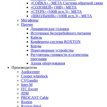
«СОЙКА» - МЕТА Система обратной связи
«СОЛОВЕЙ» (30В) - МЕТА
«СТЕРХ» (100В исп.3) - МЕТА
«ШКОЛЬНИК» (100В исп.3) - МЕТА
Мегафоны
Прочее
Динамические головки
Источники бесперебойного питания
Кабель
Конференц-система ROXTON
Корды
Переговорные устройства
Регуляторы громкости и селекторы
программ
Архив оборудования
Производители
Audiocenter
Cooper wheelock
CVGaudio
Inter-M
ITC Escort
JDM
PROCAST Cable
Roxton
Roxton-Inkel