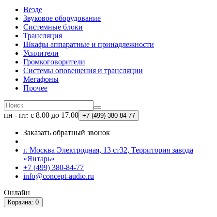
Везде
Звуковое оборудование
Системные блоки
Трансляция
Шкафы аппаратные и принадлежности
Усилители
Громкоговорители
Системы оповещения и трансляции
Мегафоны
Прочее
пн - пт: с 8.00 до 17.00
+7 (499)
380-84-77
Заказать обратный звонок
г. Москва Электродная, 13 ст32, Территория завода
«Янтарь»
+7 (499) 380-84-77
info@concept-audio.ru
Онлайн
Корзина
: 0