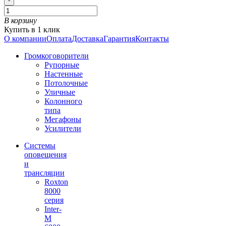
-
В корзину
Купить в 1 клик
О компании
Оплата
Доставка
Гарантия
Контакты
Громкоговорители
Рупорные
Настенные
Потолочные
Уличные
Колонного
типа
Мегафоны
Усилители
Системы
оповещения
и
трансляции
Roxton
8000
серия
Inter-
M