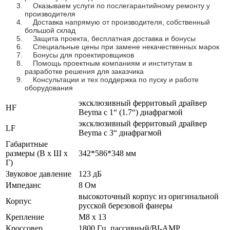
Оказываем услуги по послегарантийному ремонту у
производителя
Доставка напрямую от производителя, собственный
большой склад
Защита проекта, бесплатная доставка и бонусы
Специальные цены при замене некачественных марок
Бонусы для проектировщиков
Помощь проектным компаниям и институтам в
разработке решения для заказчика
Консультации и тех поддержка по пуску и работе
оборудования
эксклюзивный ферритовый драйвер
HF
Beyma с 1“ (1.7“) диафрагмой
эксклюзивный ферритовый драйвер
LF
Beyma с 3“ диафрагмой
Габаритные
размеры (В х Ш х
342*586*348 мм
Г)
Звуковое давление
123 дБ
Импеданс
8 Ом
высокоточный корпус из оригинальной
Корпус
русской березовой фанеры
Крепление
М8 х 13
Кроссовер
1800 Гц, пассивный/BI-AMP