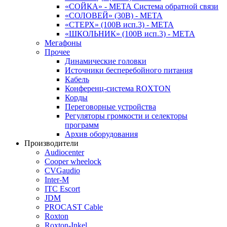
«СОЙКА» - МЕТА Система обратной связи
«СОЛОВЕЙ» (30В) - МЕТА
«СТЕРХ» (100В исп.3) - МЕТА
«ШКОЛЬНИК» (100В исп.3) - МЕТА
Мегафоны
Прочее
Динамические головки
Источники бесперебойного питания
Кабель
Конференц-система ROXTON
Корды
Переговорные устройства
Регуляторы громкости и селекторы
программ
Архив оборудования
Производители
Audiocenter
Cooper wheelock
CVGaudio
Inter-M
ITC Escort
JDM
PROCAST Cable
Roxton
Roxton-Inkel