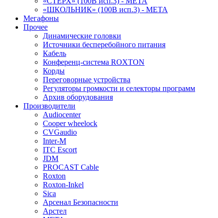
«СТЕРХ» (100В исп.3) - МЕТА
«ШКОЛЬНИК» (100В исп.3) - МЕТА
Мегафоны
Прочее
Динамические головки
Источники бесперебойного питания
Кабель
Конференц-система ROXTON
Корды
Переговорные устройства
Регуляторы громкости и селекторы программ
Архив оборудования
Производители
Audiocenter
Cooper wheelock
CVGaudio
Inter-M
ITC Escort
JDM
PROCAST Cable
Roxton
Roxton-Inkel
Sica
Арсенал Безопасности
Арстел