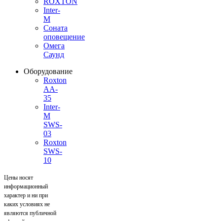
ROXTON
Inter-
M
Соната
оповещение
Омега
Саунд
Оборудование
Roxton
AA-
35
Inter-
M
SWS-
03
Roxton
SWS-
10
Цены носят
информационный
характер и ни при
каких условиях не
являются публичной