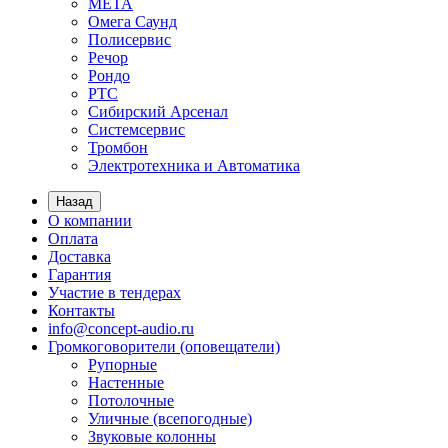
МЕТА
Омега Саунд
Полисервис
Речор
Рондо
РТС
Сибирский Арсенал
Системсервис
Тромбон
Электротехника и Автоматика
Назад
О компании
Оплата
Доставка
Гарантия
Участие в тендерах
Контакты
info@concept-audio.ru
Громкоговорители (оповещатели)
Рупорные
Настенные
Потолочные
Уличные (всепогодные)
Звуковые колонны