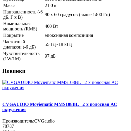
Масса
21.0 кг
Направленность (-6
90 х 60 градусов (выше 1400 Гц)
дБ, Г х В)
Номинальная
400 Вт
мощность (RMS)
Покрытие
эпоксидная композиция
Частотный
55 Гц~18 кГц
диапазон (-6 дБ)
Чувствительность
97 дБ
(1W/1М)
Новинки
CVGAUDIO Moviematic MMS108BL - 2-х полосная АС
окружения
Производитель:
CVGaudio
78787