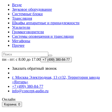
Везде
Звуковое оборудование
Системные блоки
Трансляция
Шкафы аппаратные и принадлежности
Усилители
Громкоговорители
Системы оповещения и трансляции
Мегафоны
Прочее
пн - пт: с 8.00 до 17.00
+7 (499)
380-84-77
Заказать обратный звонок
г. Москва Электродная, 13 ст32, Территория завода
«Янтарь»
+7 (499) 380-84-77
info@concept-audio.ru
Онлайн
Корзина
: 0