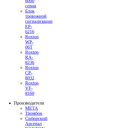
6000
серия
Блок
тревожной
сигнализации
EP-
6216
Roxton
WP-
06T
Roxton
RA-
8236
Roxton
CP-
8032
Roxton
VF-
8160
Производители
МЕТА
Тромбон
Сибирский
Арсенал