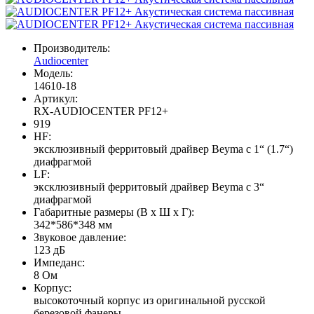
Производитель:
Audiocenter
Модель:
14610-18
Артикул:
RX-AUDIOCENTER PF12+
919
HF:
эксклюзивный ферритовый драйвер Beyma с 1“ (1.7“)
диафрагмой
LF:
эксклюзивный ферритовый драйвер Beyma с 3“
диафрагмой
Габаритные размеры (В х Ш х Г):
342*586*348 мм
Звуковое давление:
123 дБ
Импеданс:
8 Ом
Корпус:
высокоточный корпус из оригинальной русской
березовой фанеры