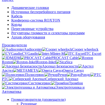
Динамические головки
Источники бесперебойного питания
Кабель
Конференц-система ROXTON
Корды
Переговорные устройства
Регуляторы громкости и селекторы программ
Архив оборудования
Производители
Audiocenter
Cooper wheelock
CVGaudio
Inter-M
ITC Escort
JDM
PROCAST Cable
Roxton
Roxton-Inkel
Sica
Арсенал Безопасности
Арстел
МЕТА
Омега Саунд
Полисервис
Речор
Рондо
РТС
Сибирский Арсенал
Системсервис
Тромбон
Электротехника и
Автоматика
Громкоговорители (оповещатели)
Рупорные