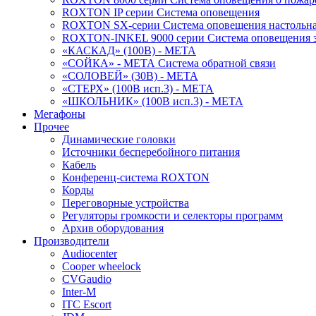
ROXTON IP серии Система оповещения
ROXTON SX-серии Система оповещения настольн
ROXTON-INKEL 9000 серии Система оповещения з
«КАСКАД» (100В) - МЕТА
«СОЙКА» - МЕТА Система обратной связи
«СОЛОВЕЙ» (30В) - МЕТА
«СТЕРХ» (100В исп.3) - МЕТА
«ШКОЛЬНИК» (100В исп.3) - МЕТА
Мегафоны
Прочее
Динамические головки
Источники бесперебойного питания
Кабель
Конференц-система ROXTON
Корды
Переговорные устройства
Регуляторы громкости и селекторы программ
Архив оборудования
Производители
Audiocenter
Cooper wheelock
CVGaudio
Inter-M
ITC Escort