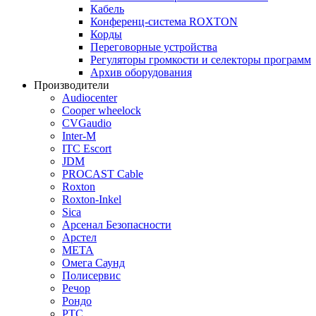
Кабель
Конференц-система ROXTON
Корды
Переговорные устройства
Регуляторы громкости и селекторы программ
Архив оборудования
Производители
Audiocenter
Cooper wheelock
CVGaudio
Inter-M
ITC Escort
JDM
PROCAST Cable
Roxton
Roxton-Inkel
Sica
Арсенал Безопасности
Арстел
МЕТА
Омега Саунд
Полисервис
Речор
Рондо
РТС