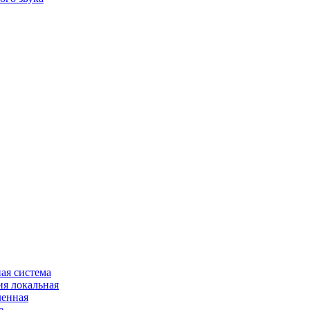
ая система
я локальная
ленная
е