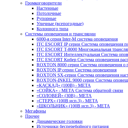
Громкоговорители
Настенные
Потолочные
Рупорные
Уличные (всепогодные)
Колонного типа
Системы оповещения и трансляции
6000-я серия Inter-M система оповещения
ITC ESCORT IP серии Система оповещения по
ITC ESCORT T-8000 Многоканальная трансля
ITC ESCORT Интеллектуальная Система опов
ITC ESCORT Кибер Система оповещения рас
ROXTON 8000 серии Система оповещения о 
ROXTON IP серии Система оповещения
ROXTON SX-серии Система оповещения наст
ROXTON-INKEL 9000 серии Система оповеще
«КАСКАД» (100В) - МЕТА
«СОЙКА» - МЕТА Система обратной связи
«СОЛОВЕЙ» (30В) - МЕТА
«СТЕРХ» (100В исп.3) - МЕТА
«ШКОЛЬНИК» (100В исп.3) - МЕТА
Мегафоны
Прочее
Динамические головки
Источники бесперебойного питания