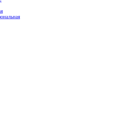
ая
ональная