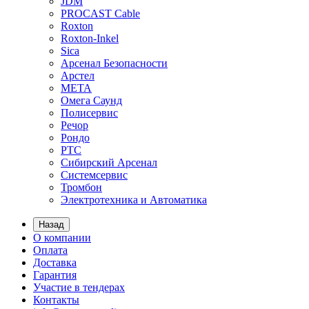
JDM
PROCAST Cable
Roxton
Roxton-Inkel
Sica
Арсенал Безопасности
Арстел
МЕТА
Омега Саунд
Полисервис
Речор
Рондо
РТС
Сибирский Арсенал
Системсервис
Тромбон
Электротехника и Автоматика
Назад
О компании
Оплата
Доставка
Гарантия
Участие в тендерах
Контакты