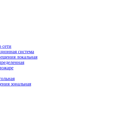
 сети
ционная система
ещения локальная
пределенная
пожаре
ольная
ния зональная