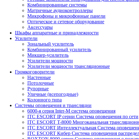
Комбинированные системы
Матричные аудиоконтроллеры
Микрофоны и микрофонные панели
Оптическое и сетевое оборудование
Аксессуары
Шкафы аппаратные и принадлежности
Усилители
Зональный усилитель
Комбинированный усилитель
Микшер-усилитель
Усилители мощности
Усилители мощности трансляционные
Громкоговорители
Настенные
Потолочные
Рупорные
Уличные (всепогодные)
Колонного типа
Системы оповещения и трансляции
6000-я серия Inter-M система оповещения
ITC ESCORT IP серии Система оповещения по сети
ITC ESCORT T-8000 Многоканальная трансляционн
ITC ESCORT Интеллектуальная Система оповещени
ITC ESCORT Кибер Система оповещения распреде
ROXTON 8000 серии Система оповещения о пожар