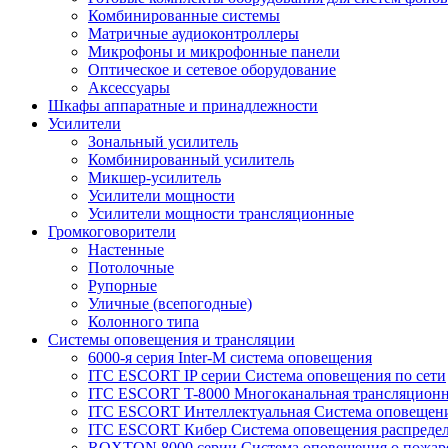
Комбинированные системы
Матричные аудиоконтроллеры
Микрофоны и микрофонные панели
Оптическое и сетевое оборудование
Аксессуары
Шкафы аппаратные и принадлежности
Усилители
Зональный усилитель
Комбинированный усилитель
Микшер-усилитель
Усилители мощности
Усилители мощности трансляционные
Громкоговорители
Настенные
Потолочные
Рупорные
Уличные (всепогодные)
Колонного типа
Системы оповещения и трансляции
6000-я серия Inter-M система оповещения
ITC ESCORT IP серии Система оповещения по сети
ITC ESCORT T-8000 Многоканальная трансляционн
ITC ESCORT Интеллектуальная Система оповещени
ITC ESCORT Кибер Система оповещения распреде
ROXTON 8000 серии Система оповещения о пожар