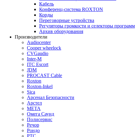
Кабель
Конференц-система ROXTON
Корды
Переговорные устройства
Регуляторы громкости и селекторы программ
Архив оборудования
Производители
Audiocenter
Cooper wheelock
CVGaudio
Inter-M
ITC Escort
JDM
PROCAST Cable
Roxton
Roxton-Inkel
Sica
Арсенал Безопасности
Арстел
МЕТА
Омега Саунд
Полисервис
Речор
Рондо
РТС