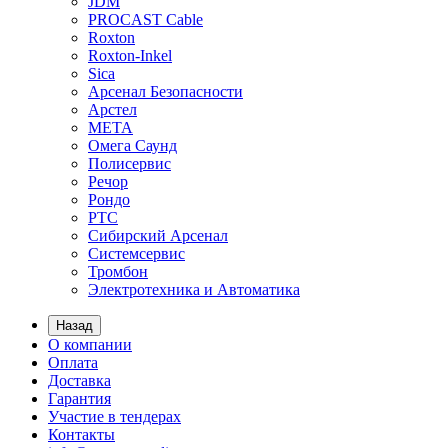
JDM
PROCAST Cable
Roxton
Roxton-Inkel
Sica
Арсенал Безопасности
Арстел
МЕТА
Омега Саунд
Полисервис
Речор
Рондо
РТС
Сибирский Арсенал
Системсервис
Тромбон
Электротехника и Автоматика
Назад
О компании
Оплата
Доставка
Гарантия
Участие в тендерах
Контакты