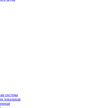
ая система
я локальная
ленная
е