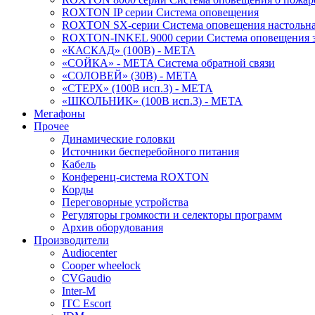
ROXTON IP серии Система оповещения
ROXTON SX-серии Система оповещения настольн
ROXTON-INKEL 9000 серии Система оповещения з
«КАСКАД» (100В) - МЕТА
«СОЙКА» - МЕТА Система обратной связи
«СОЛОВЕЙ» (30В) - МЕТА
«СТЕРХ» (100В исп.3) - МЕТА
«ШКОЛЬНИК» (100В исп.3) - МЕТА
Мегафоны
Прочее
Динамические головки
Источники бесперебойного питания
Кабель
Конференц-система ROXTON
Корды
Переговорные устройства
Регуляторы громкости и селекторы программ
Архив оборудования
Производители
Audiocenter
Cooper wheelock
CVGaudio
Inter-M
ITC Escort