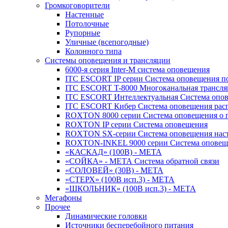
Громкоговорители
Настенные
Потолочные
Рупорные
Уличные (всепогодные)
Колонного типа
Системы оповещения и трансляции
6000-я серия Inter-M система оповещения
ITC ESCORT IP серии Система оповещения по
ITC ESCORT T-8000 Многоканальная трансля
ITC ESCORT Интеллектуальная Система опов
ITC ESCORT Кибер Система оповещения рас
ROXTON 8000 серии Система оповещения о 
ROXTON IP серии Система оповещения
ROXTON SX-серии Система оповещения наст
ROXTON-INKEL 9000 серии Система оповеще
«КАСКАД» (100В) - МЕТА
«СОЙКА» - МЕТА Система обратной связи
«СОЛОВЕЙ» (30В) - МЕТА
«СТЕРХ» (100В исп.3) - МЕТА
«ШКОЛЬНИК» (100В исп.3) - МЕТА
Мегафоны
Прочее
Динамические головки
Источники бесперебойного питания