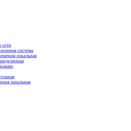
 сети
ционная система
ещения локальная
пределенная
пожаре
ольная
ния зональная