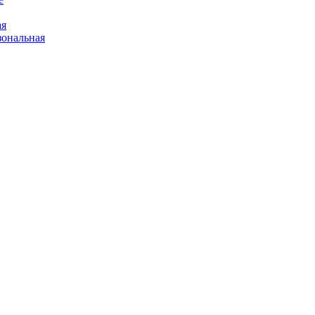
ая
ональная