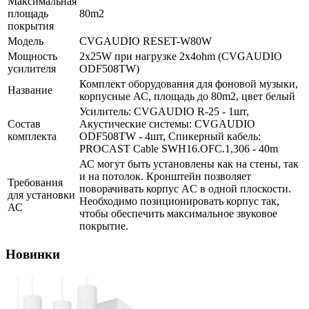
Максимальная
площадь
80m2
покрытия
Модель
CVGAUDIO RESET-W80W
Мощность
2х25W при нагрузке 2х4ohm (CVGAUDIO
усилителя
ODF508TW)
Комплект оборудования для фоновой музыки,
Название
корпусные АС, площадь до 80m2, цвет белый
Усилитель: CVGAUDIO R-25 - 1шт,
Состав
Акустические системы: CVGAUDIO
комплекта
ODF508TW - 4шт, Спикерный кабель:
PROCAST Cable SWH16.OFC.1,306 - 40m
АС могут быть установлены как на стены, так
и на потолок. Кронштейн позволяет
Требования
поворачивать корпус АC в одной плоскости.
для установки
Необходимо позиционировать корпус так,
АС
чтобы обеспечить максимальное звуковое
покрытие.
Новинки