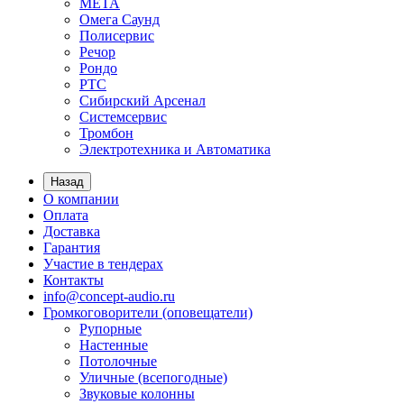
МЕТА
Омега Саунд
Полисервис
Речор
Рондо
РТС
Сибирский Арсенал
Системсервис
Тромбон
Электротехника и Автоматика
Назад
О компании
Оплата
Доставка
Гарантия
Участие в тендерах
Контакты
info@concept-audio.ru
Громкоговорители (оповещатели)
Рупорные
Настенные
Потолочные
Уличные (всепогодные)
Звуковые колонны