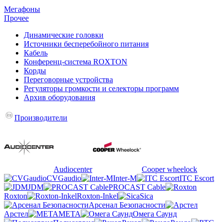
Мегафоны
Прочее
Динамические головки
Источники бесперебойного питания
Кабель
Конференц-система ROXTON
Корды
Переговорные устройства
Регуляторы громкости и селекторы программ
Архив оборудования
Производители
Audiocenter
Cooper wheelock
CVGaudio
Inter-M
ITC Escort
JDM
PROCAST Cable
Roxton
Roxton-Inkel
Sica
Арсенал Безопасности
Арстел
МЕТА
Омега Саунд