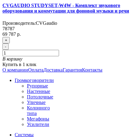
CVGAUDIO STUDYSET-W4W - Комплект звукового
оборудования и коммутации для фоновой музыки и речи
Производитель:
CVGaudio
78787
69 787 р.
+
-
В корзину
Купить в 1 клик
О компании
Оплата
Доставка
Гарантия
Контакты
Громкоговорители
Рупорные
Настенные
Потолочные
Уличные
Колонного
типа
Мегафоны
Усилители
Системы