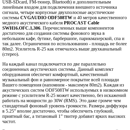
USB-SDcard, FM-тюнер, Bluetooth) и дополнительным
линейным входом для подключения внешнего источника
сигнала, четыре корпусные двухполосные акустические
системы
CVGAUDIO ODF508TW
и 40 метров качественного
медного акустического кабеля
PROCAST Cable
SWH16.OFC.1,306
. Перечисленных выше компонентов
достаточно для создания системы фонового звука в
небольшом кафе, бутике, барбершопе, парикмахерской, спа и
так далее. Ограничения по использованию - площадь не более
80m2. Усилитель R-25 как отмечалось выше двухканальный
(стерео).
На каждый канал подключается по две параллельно
соединенных акустических системы. Данный комплект
оборудования обеспечит комфортный, качественный
музыкальный фон и равномерное покрытие всей площади
Вашего помещения (напомним - максимум 80m2). Каждая из
акустических систем ODF508TW используемых в низкоомном
режиме с усилителем R-25 может качественно, без искажений
работать на мощности до 30W (RMS). Это даже громче чем
стандартный фоновый уровень громкости. Размера диффузора
в 5.25” вполне достаточно, чтобы обеспечить глубокий,
приятный бас, а титановый 1” твитер добавит ярких высоких
частот.