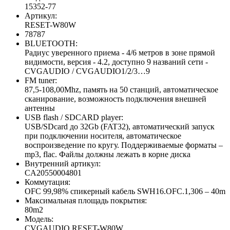
15352-77
Артикул:
RESET-W80W
78787
BLUETOOTH:
Радиус уверенного приема - 4/6 метров в зоне прямой
видимости, версия - 4.2, доступно 9 названий сети -
CVGAUDIO / CVGAUDIO1/2/3…9
FM tuner:
87,5-108,00Mhz, память на 50 станций, автоматическое
сканирование, возможность подключения внешней
антенны
USB flash / SDCARD player:
USB/SDcard до 32Gb (FAT32), автоматический запуск
при подключении носителя, автоматическое
воспроизведение по кругу. Поддерживаемые форматы –
mp3, flac. Файлы должны лежать в корне диска
Внутренний артикул:
CA20550004801
Коммутация:
OFC 99,98% спикерный кабель SWH16.OFC.1,306 – 40m
Максимальная площадь покрытия:
80m2
Модель:
CVGAUDIO RESET-W80W