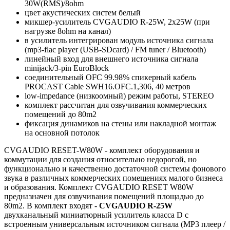
30W(RMS)/8ohm
цвет акустических систем белый
микшер-усилитель CVGAUDIO R-25W, 2х25W (при
нагрузке 8ohm на канал)
в усилитель интегрирован модуль источника сигнала
(mp3-flac player (USB-SDcard) / FM tuner / Bluetooth)
линейный вход для внешнего источника сигнала
minijack/3-pin EuroBlock
соединительный OFC 99.98% спикерный кабель
PROCAST Cable SWH16.OFC.1,306, 40 метров
low-impedance (низкоомный) режим работы, STEREO
комплект рассчитан для озвучивания коммерческих
помещений до 80m2
фиксация динамиков на стены или накладной монтаж
на основной потолок
​CVGAUDIO RESET-W80W - комплект оборудования и
коммутации для создания относительно недорогой, но
функционально и качественно достаточной системы фонового
звука в различных коммерческих помещениях малого бизнеса
и образования. Комплект CVGAUDIO RESET W80W
предназначен для озвучивания помещений площадью до
80m2. В комплект входят -
CVGAUDIO R-25W
двухканальный миниатюрный усилитель класса D с
встроенным универсальным источником сигнала (MP3 плеер /