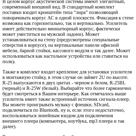
В целом корпус акустической системы имеют элегантный,
современный внешний вид. В стандартный комплект
поставки входит кронштейн типа “лира” позволяющий
поворачивать корпус АС в одной плоскости. Фиксация к стене
возможна как горизонтально, так и вертикально. Усилитель
имеет действительно миниатюрный корпус, фактически
может уместиться на мужской ладони). Может
устанавливаться на стену (предусмотрены специальные
отверстия в корпусе), на вертикальные панели офисной
мебели, барной стойки, кассового модуля и так далее. Может
использоваться как настольное устройства или ставиться на
полку.
Также в комплект входит крепление для установки усилителя
в монтажную стойку, в этом случае он займет 2U по высоте.
R-25 выпускаются в двух цветах - черном и белом, R-25BL
(черный) и R-25W (белый). Выбирайте что более гармонично
будет смотреться в Вашем интерьере. Как отмечалось выше
усилитель имеет также встроенный источник сигнала-плеер.
Вы можете проигрывать музыку с флешки, SDcard,
подключиться по Bluetooth, ну и, если этого недостаточно,
воспользоваться линейным входом для подключения
внешнего плеера (компьютера, ноутбука, mp3 плеера и так
далее).