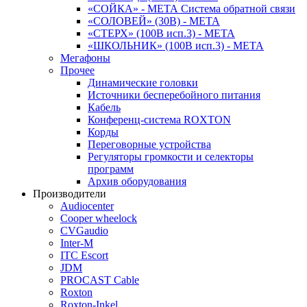
«СОЙКА» - МЕТА Система обратной связи
«СОЛОВЕЙ» (30В) - МЕТА
«СТЕРХ» (100В исп.3) - МЕТА
«ШКОЛЬНИК» (100В исп.3) - МЕТА
Мегафоны
Прочее
Динамические головки
Источники бесперебойного питания
Кабель
Конференц-система ROXTON
Корды
Переговорные устройства
Регуляторы громкости и селекторы
программ
Архив оборудования
Производители
Audiocenter
Cooper wheelock
CVGaudio
Inter-M
ITC Escort
JDM
PROCAST Cable
Roxton
Roxton-Inkel