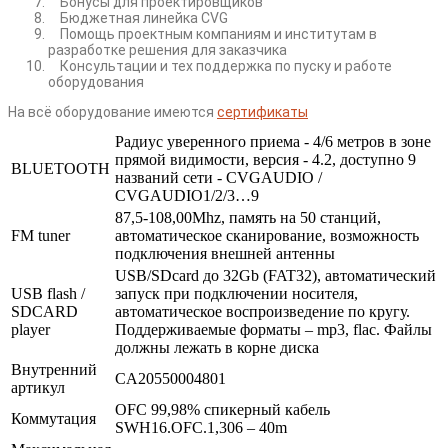
Бонусы для проектировщиков
Бюджетная линейка CVG
Помощь проектным компаниям и институтам в
разработке решения для заказчика
Консультации и тех поддержка по пуску и работе
оборудования
На всё оборудование имеются
сертификаты
Радиус уверенного приема - 4/6 метров в зоне
прямой видимости, версия - 4.2, доступно 9
BLUETOOTH
названий сети - CVGAUDIO /
CVGAUDIO1/2/3…9
87,5-108,00Mhz, память на 50 станций,
FM tuner
автоматическое сканирование, возможность
подключения внешней антенны
USB/SDcard до 32Gb (FAT32), автоматический
USB flash /
запуск при подключении носителя,
SDCARD
автоматическое воспроизведение по кругу.
player
Поддерживаемые форматы – mp3, flac. Файлы
должны лежать в корне диска
Внутренний
CA20550004801
артикул
OFC 99,98% спикерный кабель
Коммутация
SWH16.OFC.1,306 – 40m