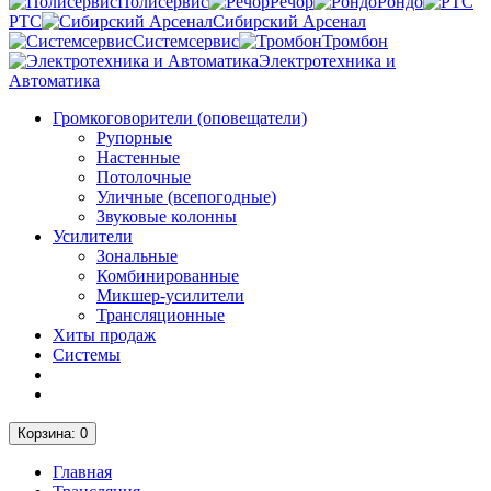
Полисервис
Речор
Рондо
РТС
Сибирский Арсенал
Системсервис
Тромбон
Электротехника и
Автоматика
Громкоговорители (оповещатели)
Рупорные
Настенные
Потолочные
Уличные (всепогодные)
Звуковые колонны
Усилители
Зональные
Комбинированные
Микшер-усилители
Трансляционные
Хиты продаж
Системы
Корзина
: 0
Главная