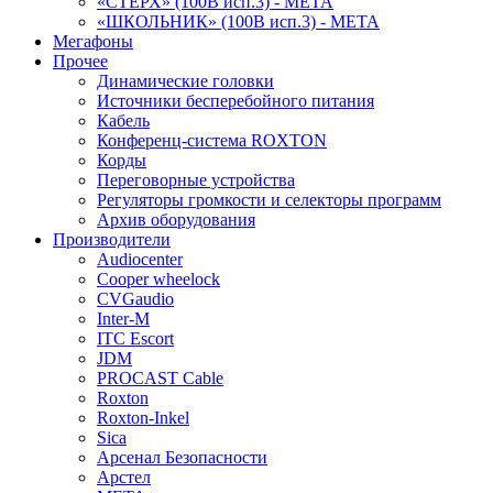
«СТЕРХ» (100В исп.3) - МЕТА
«ШКОЛЬНИК» (100В исп.3) - МЕТА
Мегафоны
Прочее
Динамические головки
Источники бесперебойного питания
Кабель
Конференц-система ROXTON
Корды
Переговорные устройства
Регуляторы громкости и селекторы программ
Архив оборудования
Производители
Audiocenter
Cooper wheelock
CVGaudio
Inter-M
ITC Escort
JDM
PROCAST Cable
Roxton
Roxton-Inkel
Sica
Арсенал Безопасности
Арстел