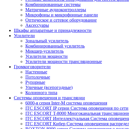
Комбинированные системы
Матричные аудиоконтроллеры
Микрофоны и микрофонные панели
Оптическое и сетевое оборудование
Аксессуары
Шкафы аппаратные и принадлежности
Усилители
Зональный усилитель
Комбинированный усилитель
Микшер-усилитель
Усилители мощности
Усилители мощности трансляционные
Громкоговорители
Настенные
Потолочные
Рупорные
Уличные (всепогодные)
Колонного типа
Системы оповещения и трансляции
6000-я серия Inter-M система оповещения
ITC ESCORT IP серии Система оповещения по сети
ITC ESCORT T-8000 Многоканальная трансляционн
ITC ESCORT Интеллектуальная Система оповещени
ITC ESCORT Кибер Система оповещения распреде
ROXTON 8000 серии Система оповещения о пожар