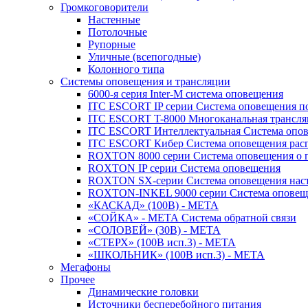
Громкоговорители
Настенные
Потолочные
Рупорные
Уличные (всепогодные)
Колонного типа
Системы оповещения и трансляции
6000-я серия Inter-M система оповещения
ITC ESCORT IP серии Система оповещения по
ITC ESCORT T-8000 Многоканальная трансля
ITC ESCORT Интеллектуальная Система опов
ITC ESCORT Кибер Система оповещения рас
ROXTON 8000 серии Система оповещения о 
ROXTON IP серии Система оповещения
ROXTON SX-серии Система оповещения наст
ROXTON-INKEL 9000 серии Система оповеще
«КАСКАД» (100В) - МЕТА
«СОЙКА» - МЕТА Система обратной связи
«СОЛОВЕЙ» (30В) - МЕТА
«СТЕРХ» (100В исп.3) - МЕТА
«ШКОЛЬНИК» (100В исп.3) - МЕТА
Мегафоны
Прочее
Динамические головки
Источники бесперебойного питания