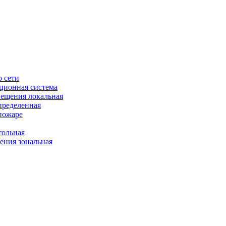
 сети
ционная система
ещения локальная
пределенная
пожаре
ольная
ния зональная