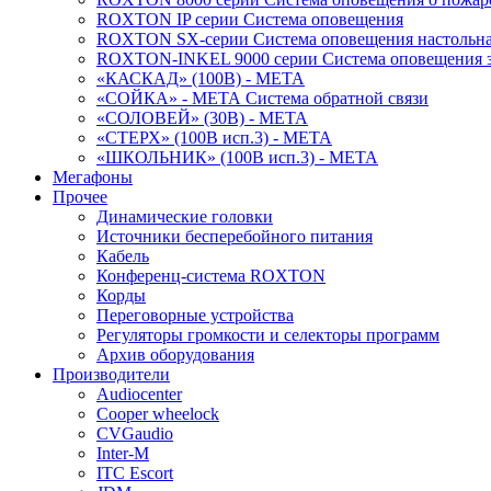
ROXTON IP серии Система оповещения
ROXTON SX-серии Система оповещения настольн
ROXTON-INKEL 9000 серии Система оповещения з
«КАСКАД» (100В) - МЕТА
«СОЙКА» - МЕТА Система обратной связи
«СОЛОВЕЙ» (30В) - МЕТА
«СТЕРХ» (100В исп.3) - МЕТА
«ШКОЛЬНИК» (100В исп.3) - МЕТА
Мегафоны
Прочее
Динамические головки
Источники бесперебойного питания
Кабель
Конференц-система ROXTON
Корды
Переговорные устройства
Регуляторы громкости и селекторы программ
Архив оборудования
Производители
Audiocenter
Cooper wheelock
CVGaudio
Inter-M
ITC Escort