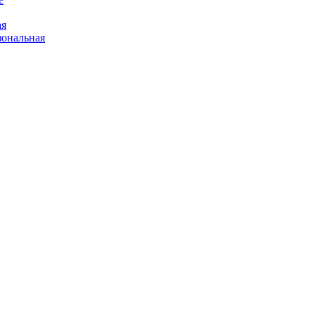
ая
ональная