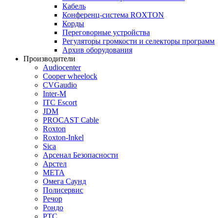
Кабель
Конференц-система ROXTON
Корды
Переговорные устройства
Регуляторы громкости и селекторы программ
Архив оборудования
Производители
Audiocenter
Cooper wheelock
CVGaudio
Inter-M
ITC Escort
JDM
PROCAST Cable
Roxton
Roxton-Inkel
Sica
Арсенал Безопасности
Арстел
МЕТА
Омега Саунд
Полисервис
Речор
Рондо
РТС