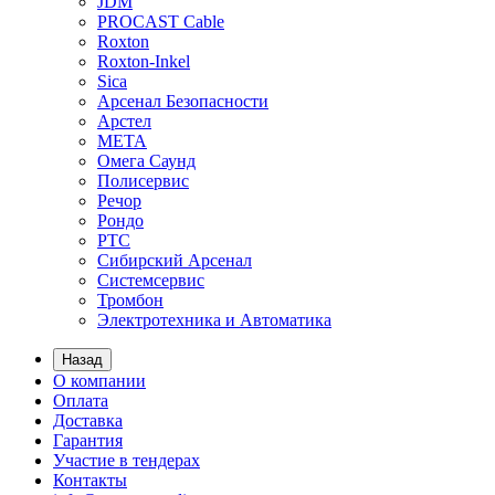
JDM
PROCAST Cable
Roxton
Roxton-Inkel
Sica
Арсенал Безопасности
Арстел
МЕТА
Омега Саунд
Полисервис
Речор
Рондо
РТС
Сибирский Арсенал
Системсервис
Тромбон
Электротехника и Автоматика
Назад
О компании
Оплата
Доставка
Гарантия
Участие в тендерах
Контакты