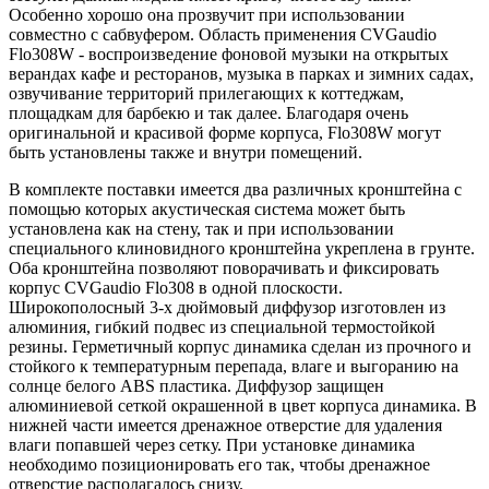
Особенно хорошо она прозвучит при использовании
совместно с сабвуфером. Область применения CVGaudio
Flo308W - воспроизведение фоновой музыки на открытых
верандах кафе и ресторанов, музыка в парках и зимних садах,
озвучивание территорий прилегающих к коттеджам,
площадкам для барбекю и так далее. Благодаря очень
оригинальной и красивой форме корпуса, Flo308W могут
быть установлены также и внутри помещений.
В комплекте поставки имеется два различных кронштейна с
помощью которых акустическая система может быть
установлена как на стену, так и при использовании
специального клиновидного кронштейна укреплена в грунте.
Оба кронштейна позволяют поворачивать и фиксировать
корпус CVGaudio Flo308 в одной плоскости.
Широкополосный 3-х дюймовый диффузор изготовлен из
алюминия, гибкий подвес из специальной термостойкой
резины. Герметичный корпус динамика сделан из прочного и
стойкого к температурным перепада, влаге и выгоранию на
солнце белого ABS пластика. Диффузор защищен
алюминиевой сеткой окрашенной в цвет корпуса динамика. В
нижней части имеется дренажное отверстие для удаления
влаги попавшей через сетку. При установке динамика
необходимо позиционировать его так, чтобы дренажное
отверстие располагалось снизу.