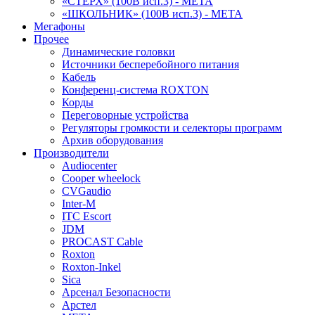
«СТЕРХ» (100В исп.3) - МЕТА
«ШКОЛЬНИК» (100В исп.3) - МЕТА
Мегафоны
Прочее
Динамические головки
Источники бесперебойного питания
Кабель
Конференц-система ROXTON
Корды
Переговорные устройства
Регуляторы громкости и селекторы программ
Архив оборудования
Производители
Audiocenter
Cooper wheelock
CVGaudio
Inter-M
ITC Escort
JDM
PROCAST Cable
Roxton
Roxton-Inkel
Sica
Арсенал Безопасности
Арстел