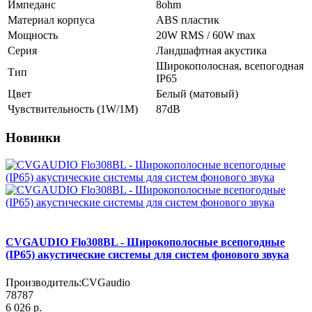
Импеданс
8ohm
Материал корпуса
ABS пластик
Мощность
20W RMS / 60W max
Серия
Ландшафтная акустика
Широкополосная, всепогодная
Тип
IP65
Цвет
Белый (матовый)
Чувствительность (1W/1М)
87dB
Новинки
CVGAUDIO Flo308BL - Широкополосные всепогодные
(IP65) акустические системы для систем фонового звука
Производитель:
CVGaudio
78787
6 026 р.