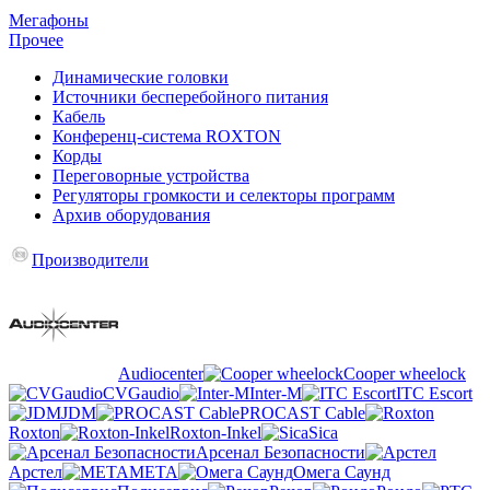
Мегафоны
Прочее
Динамические головки
Источники бесперебойного питания
Кабель
Конференц-система ROXTON
Корды
Переговорные устройства
Регуляторы громкости и селекторы программ
Архив оборудования
Производители
Audiocenter
Cooper wheelock
CVGaudio
Inter-M
ITC Escort
JDM
PROCAST Cable
Roxton
Roxton-Inkel
Sica
Арсенал Безопасности
Арстел
МЕТА
Омега Саунд