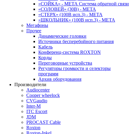
«СОЙКА» - МЕТА Система обратной связи
«СОЛОВЕЙ» (30В) - МЕТА
«СТЕРХ» (100В исп.3) - МЕТА
«ШКОЛЬНИК» (100В исп.3) - МЕТА
Мегафоны
Прочее
Динамические головки
Источники бесперебойного питания
Кабель
Конференц-система ROXTON
Корды
Переговорные устройства
Регуляторы громкости и селекторы
программ
Архив оборудования
Производители
Audiocenter
Cooper wheelock
CVGaudio
Inter-M
ITC Escort
JDM
PROCAST Cable
Roxton
Roxton-Inkel