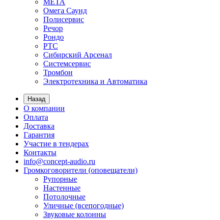
МЕТА
Омега Саунд
Полисервис
Речор
Рондо
РТС
Сибирский Арсенал
Системсервис
Тромбон
Электротехника и Автоматика
Назад
О компании
Оплата
Доставка
Гарантия
Участие в тендерах
Контакты
info@concept-audio.ru
Громкоговорители (оповещатели)
Рупорные
Настенные
Потолочные
Уличные (всепогодные)
Звуковые колонны