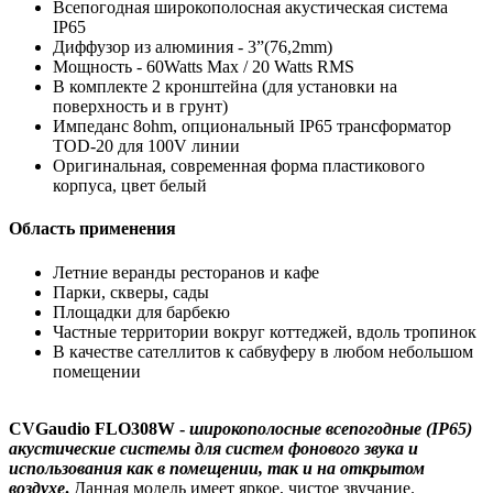
Всепогодная широкополосная акустическая система
IP65
Диффузор из алюминия - 3”(76,2mm)
Мощность - 60Watts Max / 20 Watts RMS
В комплекте 2 кронштейна (для установки на
поверхность и в грунт)
Импеданс 8ohm, опциональный IP65 трансформатор
TOD-20 для 100V линии
Оригинальная, современная форма пластикового
корпуса, цвет белый
Область применения
Летние веранды ресторанов и кафе
Парки, скверы, сады
Площадки для барбекю
Частные территории вокруг коттеджей, вдоль тропинок
В качестве сателлитов к сабвуферу в любом небольшом
помещении
CVGaudio FLO308W -
широкополосные всепогодные (IP65)
акустические системы для систем фонового звука и
использования как в помещении, так и на открытом
воздухе
.
Данная модель имеет яркое, чистое звучание.