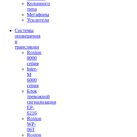
Колонного
типа
Мегафоны
Усилители
Системы
оповещения
и
трансляции
Roxton
8000
серия
Inter-
M
6000
серия
Блок
тревожной
сигнализации
EP-
6216
Roxton
WP-
06T
Roxton