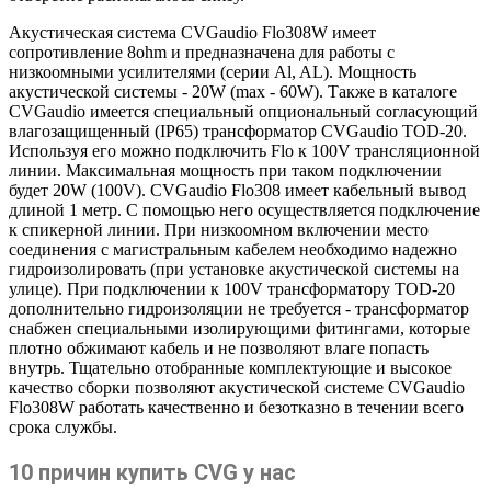
Акустическая система CVGaudio Flo308W имеет
сопротивление 8ohm и предназначена для работы с
низкоомными усилителями (серии Al, AL). Мощность
акустической системы - 20W (max - 60W). Также в каталоге
CVGaudio имеется специальный опциональный согласующий
влагозащищенный (IP65) трансформатор CVGaudio TOD-20.
Используя его можно подключить Flo к 100V трансляционной
линии. Максимальная мощность при таком подключении
будет 20W (100V). CVGaudio Flo308 имеет кабельный вывод
длиной 1 метр. С помощью него осуществляется подключение
к спикерной линии. При низкоомном включении место
соединения с магистральным кабелем необходимо надежно
гидроизолировать (при установке акустической системы на
улице). При подключении к 100V трансформатору TOD-20
дополнительно гидроизоляции не требуется - трансформатор
снабжен специальными изолирующими фитингами, которые
плотно обжимают кабель и не позволяют влаге попасть
внутрь. Тщательно отобранные комплектующие и высокое
качество сборки позволяют акустической системе CVGaudio
Flo308W работать качественно и безотказно в течении всего
срока службы.
10 причин купить CVG у нас