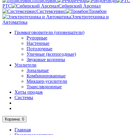
Полисервис
Речор
Рондо
РТС
Сибирский Арсенал
Системсервис
Тромбон
Электротехника и
Автоматика
Громкоговорители (оповещатели)
Рупорные
Настенные
Потолочные
Уличные (всепогодные)
Звуковые колонны
Усилители
Зональные
Комбинированные
Микшер-усилители
Трансляционные
Хиты продаж
Системы
Корзина
: 0
Главная