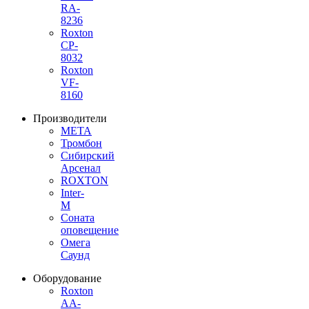
RA-
8236
Roxton
CP-
8032
Roxton
VF-
8160
Производители
МЕТА
Тромбон
Сибирский
Арсенал
ROXTON
Inter-
M
Соната
оповещение
Омега
Саунд
Оборудование
Roxton
AA-