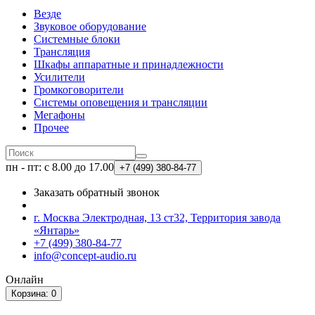
Везде
Звуковое оборудование
Системные блоки
Трансляция
Шкафы аппаратные и принадлежности
Усилители
Громкоговорители
Системы оповещения и трансляции
Мегафоны
Прочее
пн - пт: с 8.00 до 17.00
+7 (499)
380-84-77
Заказать обратный звонок
г. Москва Электродная, 13 ст32, Территория завода
«Янтарь»
+7 (499) 380-84-77
info@concept-audio.ru
Онлайн
Корзина
: 0