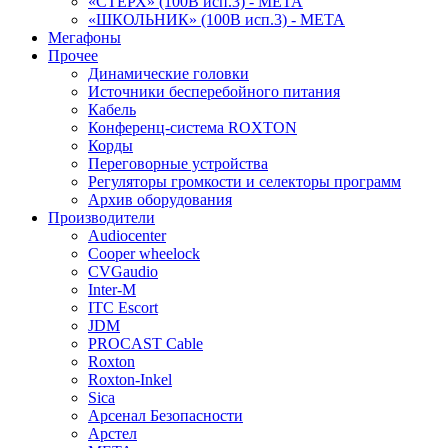
«СТЕРХ» (100В исп.3) - МЕТА
«ШКОЛЬНИК» (100В исп.3) - МЕТА
Мегафоны
Прочее
Динамические головки
Источники бесперебойного питания
Кабель
Конференц-система ROXTON
Корды
Переговорные устройства
Регуляторы громкости и селекторы программ
Архив оборудования
Производители
Audiocenter
Cooper wheelock
CVGaudio
Inter-M
ITC Escort
JDM
PROCAST Cable
Roxton
Roxton-Inkel
Sica
Арсенал Безопасности
Арстел