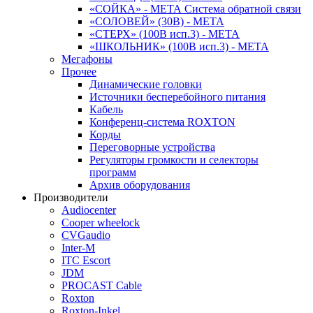
«СОЙКА» - МЕТА Система обратной связи
«СОЛОВЕЙ» (30В) - МЕТА
«СТЕРХ» (100В исп.3) - МЕТА
«ШКОЛЬНИК» (100В исп.3) - МЕТА
Мегафоны
Прочее
Динамические головки
Источники бесперебойного питания
Кабель
Конференц-система ROXTON
Корды
Переговорные устройства
Регуляторы громкости и селекторы
программ
Архив оборудования
Производители
Audiocenter
Cooper wheelock
CVGaudio
Inter-M
ITC Escort
JDM
PROCAST Cable
Roxton
Roxton-Inkel