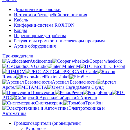
Динамические головки
Источники бесперебойного питания
Кабель
Конференц-система ROXTON
Корды
Переговорные устройства
Регуляторы громкости и селекторы программ
Архив оборудования
Производители
Audiocenter
Cooper wheelock
CVGaudio
Inter-M
ITC Escort
JDM
PROCAST Cable
Roxton
Roxton-Inkel
Sica
Арсенал Безопасности
Арстел
МЕТА
Омега Саунд
Полисервис
Речор
Рондо
РТС
Сибирский Арсенал
Системсервис
Тромбон
Электротехника и
Автоматика
Громкоговорители (оповещатели)
Рупорные