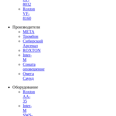
8032
Roxton
VF-
8160
Производители
МЕТА
Тромбон
Сибирский
Арсенал
ROXTON
Inter-
M
Соната
оповещение
Омега
Саунд
Оборудование
Roxton
AA-
35
Inter-
M
SWS-