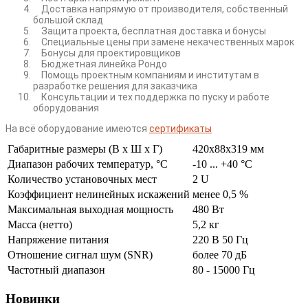
Доставка напрямую от производителя, собственный
большой склад
Защита проекта, бесплатная доставка и бонусы
Специальные цены при замене некачественных марок
Бонусы для проектировщиков
Бюджетная линейка Рондо
Помощь проектным компаниям и институтам в
разработке решения для заказчика
Консультации и тех поддержка по пуску и работе
оборудования
На всё оборудование имеются
сертификаты
Габаритные размеры (В х Ш х Г)
420x88x319 мм
Диапазон рабочих температур, °C
-10 ... +40 °C
Количество установочных мест
2 U
Коэффициент нелинейных искажений
менее 0,5 %
Максимальная выходная мощность
480 Вт
Масса (нетто)
5,2 кг
Напряжение питания
220 В 50 Гц
Отношение сигнал шум (SNR)
более 70 дБ
Частотный диапазон
80 - 15000 Гц
Новинки