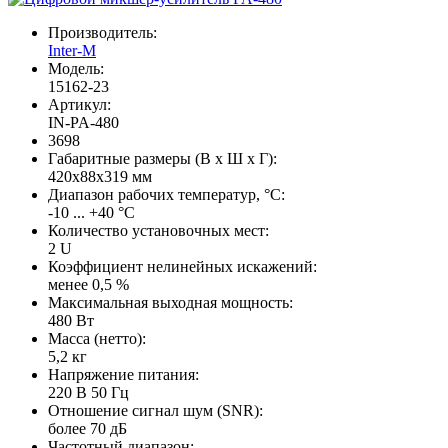
Производитель:
Inter-M
Модель:
15162-23
Артикул:
IN-PA-480
3698
Габаритные размеры (В х Ш х Г):
420x88x319 мм
Диапазон рабочих температур, °C:
-10 ... +40 °C
Количество установочных мест:
2 U
Коэффициент нелинейных искажений:
менее 0,5 %
Максимальная выходная мощность:
480 Вт
Масса (нетто):
5,2 кг
Напряжение питания:
220 В 50 Гц
Отношение сигнал шум (SNR):
более 70 дБ
Частотный диапазон: