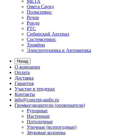
МЕТА
Омега Саунд
Полисервис
Речор
Рондо
РТС
Сибирский Арсенал
Системсервис
Тромбон
Электротехника и Автоматика
Назад
О компании
Оплата
Доставка
Гарантия
Участие в тендерах
Контакты
info@concept-audio.ru
Громкоговорители (оповещатели)
Рупорные
Настенные
Потолочные
Уличные (всепогодные)
Звуковые колонны