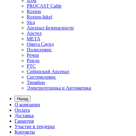
JDM
PROCAST Cable
Roxton
Roxton-Inkel
Sica
Арсенал Безопасности
Арстел
МЕТА
Омега Саунд
Полисервис
Речор
Рондо
РТС
Сибирский Арсенал
Системсервис
Тромбон
Электротехника и Автоматика
Назад
О компании
Оплата
Доставка
Гарантия
Участие в тендерах
Контакты