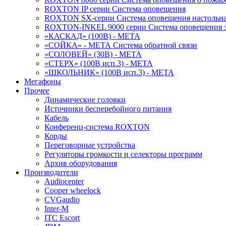
ROXTON IP серии Система оповещения
ROXTON SX-серии Система оповещения настольн
ROXTON-INKEL 9000 серии Система оповещения з
«КАСКАД» (100В) - МЕТА
«СОЙКА» - МЕТА Система обратной связи
«СОЛОВЕЙ» (30В) - МЕТА
«СТЕРХ» (100В исп.3) - МЕТА
«ШКОЛЬНИК» (100В исп.3) - МЕТА
Мегафоны
Прочее
Динамические головки
Источники бесперебойного питания
Кабель
Конференц-система ROXTON
Корды
Переговорные устройства
Регуляторы громкости и селекторы программ
Архив оборудования
Производители
Audiocenter
Cooper wheelock
CVGaudio
Inter-M
ITC Escort