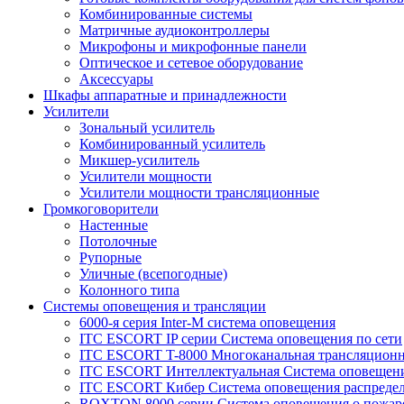
Комбинированные системы
Матричные аудиоконтроллеры
Микрофоны и микрофонные панели
Оптическое и сетевое оборудование
Аксессуары
Шкафы аппаратные и принадлежности
Усилители
Зональный усилитель
Комбинированный усилитель
Микшер-усилитель
Усилители мощности
Усилители мощности трансляционные
Громкоговорители
Настенные
Потолочные
Рупорные
Уличные (всепогодные)
Колонного типа
Системы оповещения и трансляции
6000-я серия Inter-M система оповещения
ITC ESCORT IP серии Система оповещения по сети
ITC ESCORT T-8000 Многоканальная трансляционн
ITC ESCORT Интеллектуальная Система оповещени
ITC ESCORT Кибер Система оповещения распреде
ROXTON 8000 серии Система оповещения о пожар