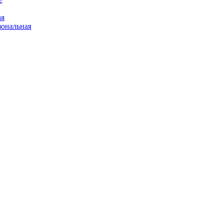
ая
ональная