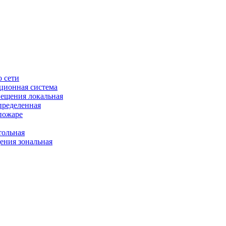
 сети
ционная система
ещения локальная
пределенная
пожаре
ольная
ния зональная