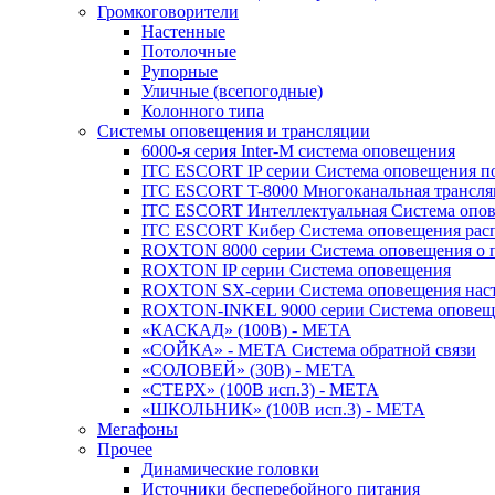
Громкоговорители
Настенные
Потолочные
Рупорные
Уличные (всепогодные)
Колонного типа
Системы оповещения и трансляции
6000-я серия Inter-M система оповещения
ITC ESCORT IP серии Система оповещения по
ITC ESCORT T-8000 Многоканальная трансля
ITC ESCORT Интеллектуальная Система опов
ITC ESCORT Кибер Система оповещения рас
ROXTON 8000 серии Система оповещения о 
ROXTON IP серии Система оповещения
ROXTON SX-серии Система оповещения наст
ROXTON-INKEL 9000 серии Система оповеще
«КАСКАД» (100В) - МЕТА
«СОЙКА» - МЕТА Система обратной связи
«СОЛОВЕЙ» (30В) - МЕТА
«СТЕРХ» (100В исп.3) - МЕТА
«ШКОЛЬНИК» (100В исп.3) - МЕТА
Мегафоны
Прочее
Динамические головки
Источники бесперебойного питания