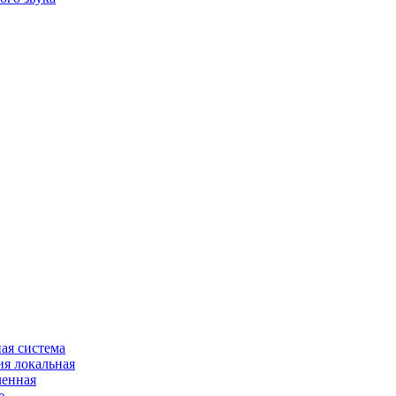
ая система
я локальная
ленная
е