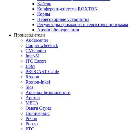
Кабель
Конференц-система ROXTON
Корды
Переговорные устройства
Регуляторы громкости и селекторы программ
Архив оборудования
Производители
Audiocenter
Cooper wheelock
CVGaudio
Inter-M
ITC Escort
JDM
PROCAST Cable
Roxton
Roxton-Inkel
Sica
Арсенал Безопасности
Арстел
МЕТА
Омега Саунд
Полисервис
Речор
Рондо
РТС