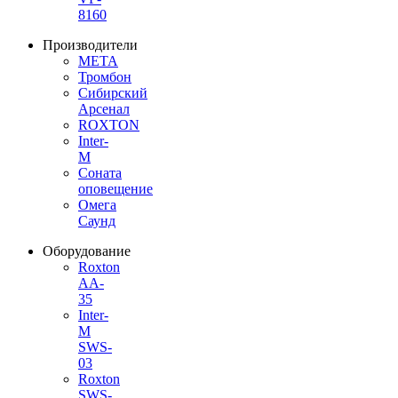
8160
Производители
МЕТА
Тромбон
Сибирский
Арсенал
ROXTON
Inter-
M
Соната
оповещение
Омега
Саунд
Оборудование
Roxton
AA-
35
Inter-
M
SWS-
03
Roxton
SWS-