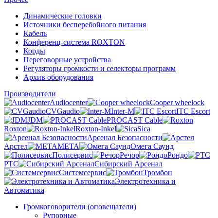
Динамические головки
Источники бесперебойного питания
Кабель
Конференц-система ROXTON
Корды
Переговорные устройства
Регуляторы громкости и селекторы программ
Архив оборудования
Производители
Audiocenter
Cooper wheelock
CVGaudio
Inter-M
ITC Escort
JDM
PROCAST Cable
Roxton
Roxton-Inkel
Sica
Арсенал Безопасности
Арстел
МЕТА
Омега Саунд
Полисервис
Речор
Рондо
РТС
Сибирский Арсенал
Системсервис
Тромбон
Электротехника и
Автоматика
Громкоговорители (оповещатели)
Рупорные