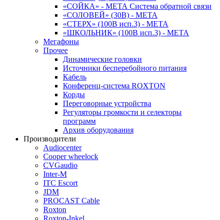
«СОЙКА» - МЕТА Система обратной связи
«СОЛОВЕЙ» (30В) - МЕТА
«СТЕРХ» (100В исп.3) - МЕТА
«ШКОЛЬНИК» (100В исп.3) - МЕТА
Мегафоны
Прочее
Динамические головки
Источники бесперебойного питания
Кабель
Конференц-система ROXTON
Корды
Переговорные устройства
Регуляторы громкости и селекторы
программ
Архив оборудования
Производители
Audiocenter
Cooper wheelock
CVGaudio
Inter-M
ITC Escort
JDM
PROCAST Cable
Roxton
Roxton-Inkel