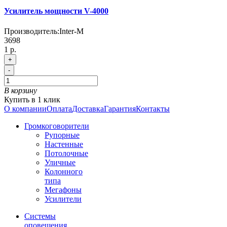
Усилитель мощности V-4000
Производитель:
Inter-M
3698
1 р.
+
-
В корзину
Купить в 1 клик
О компании
Оплата
Доставка
Гарантия
Контакты
Громкоговорители
Рупорные
Настенные
Потолочные
Уличные
Колонного
типа
Мегафоны
Усилители
Системы
оповещения