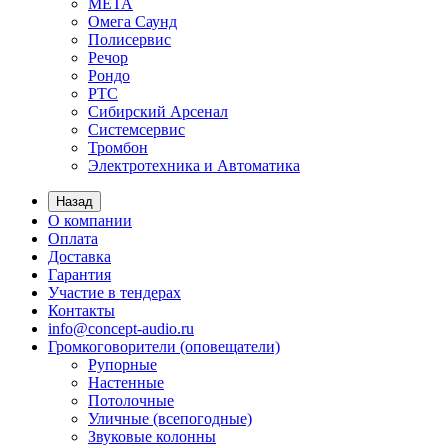
МЕТА
Омега Саунд
Полисервис
Речор
Рондо
РТС
Сибирский Арсенал
Системсервис
Тромбон
Электротехника и Автоматика
Назад
О компании
Оплата
Доставка
Гарантия
Участие в тендерах
Контакты
info@concept-audio.ru
Громкоговорители (оповещатели)
Рупорные
Настенные
Потолочные
Уличные (всепогодные)
Звуковые колонны