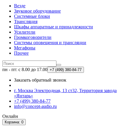
Везде
Звуковое оборудование
Системные блоки
Трансляция
Шкафы аппаратные и принадлежности
Усилители
Громкоговорители
Системы оповещения и трансляции
Мегафоны
Прочее
пн - пт: с 8.00 до 17.00
+7 (499)
380-84-77
Заказать обратный звонок
г. Москва Электродная, 13 ст32, Территория завода
«Янтарь»
+7 (499) 380-84-77
info@concept-audio.ru
Онлайн
Корзина
: 0