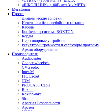
«СТЕРХ» (100В исп.3) - МЕТА
«ШКОЛЬНИК» (100В исп.3) - МЕТА
Мегафоны
Прочее
Динамические головки
Источники бесперебойного питания
Кабель
Конференц-система ROXTON
Корды
Переговорные устройства
Регуляторы громкости и селекторы программ
Архив оборудования
Производители
Audiocenter
Cooper wheelock
CVGaudio
Inter-M
ITC Escort
JDM
PROCAST Cable
Roxton
Roxton-Inkel
Sica
Арсенал Безопасности
Арстел