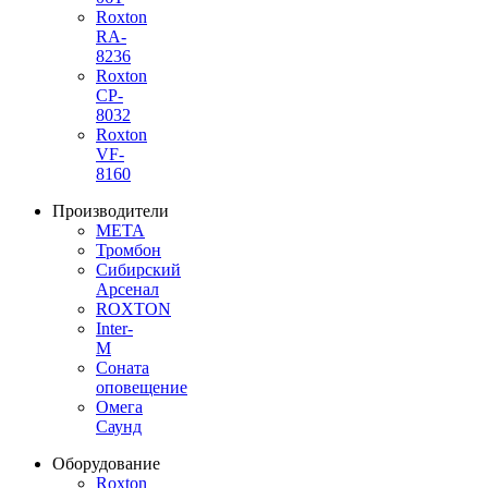
Roxton
RA-
8236
Roxton
CP-
8032
Roxton
VF-
8160
Производители
МЕТА
Тромбон
Сибирский
Арсенал
ROXTON
Inter-
M
Соната
оповещение
Омега
Саунд
Оборудование
Roxton