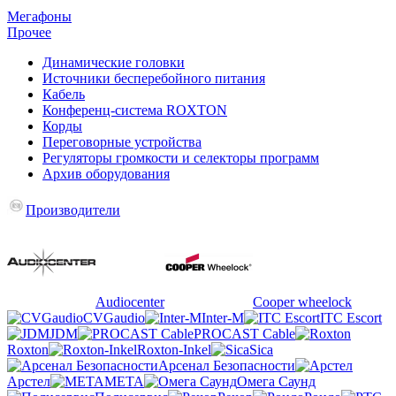
Мегафоны
Прочее
Динамические головки
Источники бесперебойного питания
Кабель
Конференц-система ROXTON
Корды
Переговорные устройства
Регуляторы громкости и селекторы программ
Архив оборудования
Производители
Audiocenter
Cooper wheelock
CVGaudio
Inter-M
ITC Escort
JDM
PROCAST Cable
Roxton
Roxton-Inkel
Sica
Арсенал Безопасности
Арстел
МЕТА
Омега Саунд