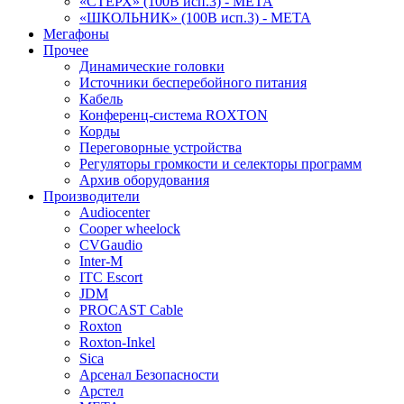
«СТЕРХ» (100В исп.3) - МЕТА
«ШКОЛЬНИК» (100В исп.3) - МЕТА
Мегафоны
Прочее
Динамические головки
Источники бесперебойного питания
Кабель
Конференц-система ROXTON
Корды
Переговорные устройства
Регуляторы громкости и селекторы программ
Архив оборудования
Производители
Audiocenter
Cooper wheelock
CVGaudio
Inter-M
ITC Escort
JDM
PROCAST Cable
Roxton
Roxton-Inkel
Sica
Арсенал Безопасности
Арстел