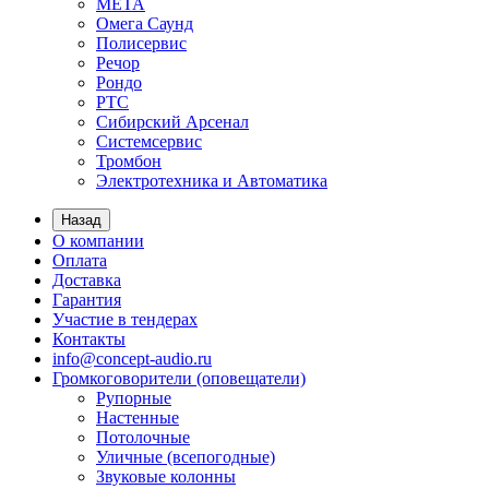
МЕТА
Омега Саунд
Полисервис
Речор
Рондо
РТС
Сибирский Арсенал
Системсервис
Тромбон
Электротехника и Автоматика
Назад
О компании
Оплата
Доставка
Гарантия
Участие в тендерах
Контакты
info@concept-audio.ru
Громкоговорители (оповещатели)
Рупорные
Настенные
Потолочные
Уличные (всепогодные)
Звуковые колонны