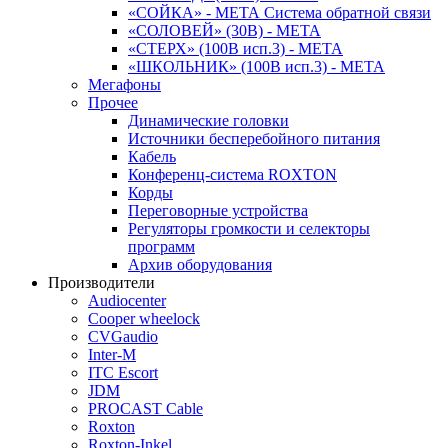
«СОЙКА» - МЕТА Система обратной связи
«СОЛОВЕЙ» (30В) - МЕТА
«СТЕРХ» (100В исп.3) - МЕТА
«ШКОЛЬНИК» (100В исп.3) - МЕТА
Мегафоны
Прочее
Динамические головки
Источники бесперебойного питания
Кабель
Конференц-система ROXTON
Корды
Переговорные устройства
Регуляторы громкости и селекторы
программ
Архив оборудования
Производители
Audiocenter
Cooper wheelock
CVGaudio
Inter-M
ITC Escort
JDM
PROCAST Cable
Roxton
Roxton-Inkel