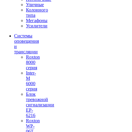
Уличные
Колонного
типа
Мегафоны
Усилители
Системы
оповещения
и
трансляции
Roxton
8000
серия
Inter-
M
6000
серия
Блок
тревожной
сигнализации
EP-
6216
Roxton
WP-
06T