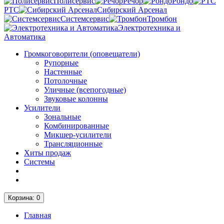
Полисервис
Речор
Рондо
РТС
Сибирский Арсенал
Системсервис
Тромбон
Электротехника и
Автоматика
Громкоговорители (оповещатели)
Рупорные
Настенные
Потолочные
Уличные (всепогодные)
Звуковые колонны
Усилители
Зональные
Комбинированные
Микшер-усилители
Трансляционные
Хиты продаж
Системы
Корзина
: 0
Главная