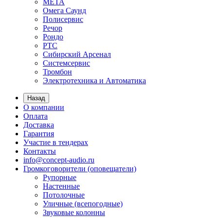
МЕТА
Омега Саунд
Полисервис
Речор
Рондо
РТС
Сибирский Арсенал
Системсервис
Тромбон
Электротехника и Автоматика
Назад
О компании
Оплата
Доставка
Гарантия
Участие в тендерах
Контакты
info@concept-audio.ru
Громкоговорители (оповещатели)
Рупорные
Настенные
Потолочные
Уличные (всепогодные)
Звуковые колонны