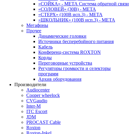
«СОЙКА» - МЕТА Система обратной связи
«СОЛОВЕЙ» (30В) - МЕТА
«СТЕРХ» (100В исп.3) - МЕТА
«ШКОЛЬНИК» (100В исп.3) - МЕТА
Мегафоны
Прочее
Динамические головки
Источники бесперебойного питания
Кабель
Конференц-система ROXTON
Корды
Переговорные устройства
Регуляторы громкости и селекторы
программ
Архив оборудования
Производители
Audiocenter
Cooper wheelock
CVGaudio
Inter-M
ITC Escort
JDM
PROCAST Cable
Roxton
Roxton-Inkel