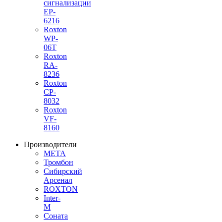
сигнализации
EP-
6216
Roxton
WP-
06T
Roxton
RA-
8236
Roxton
CP-
8032
Roxton
VF-
8160
Производители
МЕТА
Тромбон
Сибирский
Арсенал
ROXTON
Inter-
M
Соната