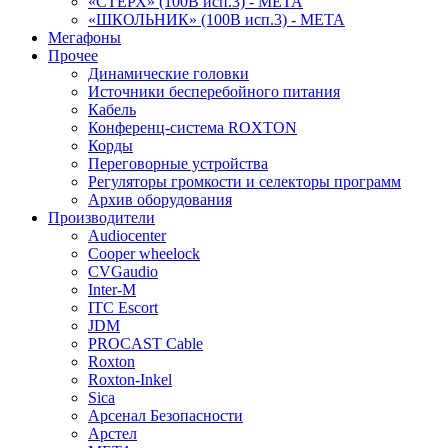
«СТЕРХ» (100В исп.3) - МЕТА
«ШКОЛЬНИК» (100В исп.3) - МЕТА
Мегафоны
Прочее
Динамические головки
Источники бесперебойного питания
Кабель
Конференц-система ROXTON
Корды
Переговорные устройства
Регуляторы громкости и селекторы программ
Архив оборудования
Производители
Audiocenter
Cooper wheelock
CVGaudio
Inter-M
ITC Escort
JDM
PROCAST Cable
Roxton
Roxton-Inkel
Sica
Арсенал Безопасности
Арстел