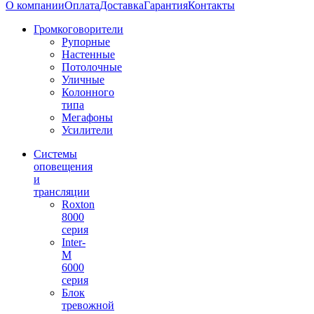
О компании
Оплата
Доставка
Гарантия
Контакты
Громкоговорители
Рупорные
Настенные
Потолочные
Уличные
Колонного
типа
Мегафоны
Усилители
Системы
оповещения
и
трансляции
Roxton
8000
серия
Inter-
M
6000
серия
Блок
тревожной