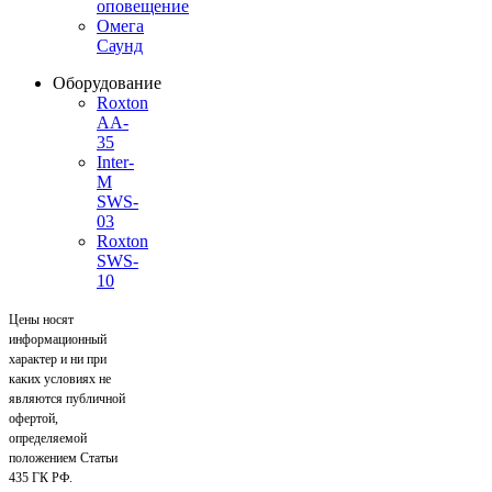
оповещение
Омега
Саунд
Оборудование
Roxton
AA-
35
Inter-
M
SWS-
03
Roxton
SWS-
10
Цены носят
информационный
характер и ни при
каких условиях не
являются публичной
офертой,
определяемой
положением Статьи
435 ГК РФ.