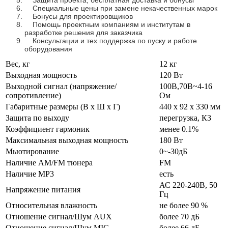
Защита проекта, бесплатная доставка и бонусы
Специальные цены при замене некачественных марок
Бонусы для проектировщиков
Помощь проектным компаниям и институтам в
разработке решения для заказчика
Консультации и тех поддержка по пуску и работе
оборудования
Вес, кг
12 кг
Выходная мощность
120 Вт
Выходной сигнал (напряжение/
100В,70В~4-16
сопротивление)
Ом
Габаритные размеры (В х Ш х Г)
440 x 92 x 330 мм
Защита по выходу
перегрузка, КЗ
Коэффициент гармоник
менее 0.1%
Максимальная выходная мощность
180 Вт
Мьютирование
0~-30дБ
Наличие AM/FM тюнера
FM
Наличие MP3
есть
АС 220-240В, 50
Напряжение питания
Гц
Относительная влажность
не более 90 %
Отношение сигнал/Шум AUX
более 70 дБ
Отношение сигнал/Шум MIC
более 66 дБ