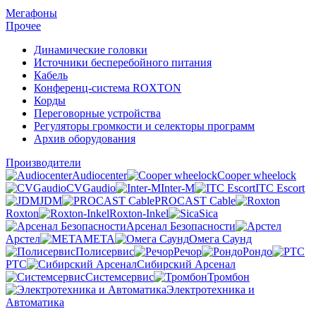
Мегафоны
Прочее
Динамические головки
Источники бесперебойного питания
Кабель
Конференц-система ROXTON
Корды
Переговорные устройства
Регуляторы громкости и селекторы программ
Архив оборудования
Производители
Audiocenter
Cooper wheelock
CVGaudio
Inter-M
ITC Escort
JDM
PROCAST Cable
Roxton
Roxton-Inkel
Sica
Арсенал Безопасности
Арстел
МЕТА
Омега Саунд
Полисервис
Речор
Рондо
РТС
Сибирский Арсенал
Системсервис
Тромбон
Электротехника и
Автоматика