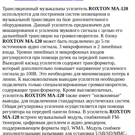
Трансляционный музыкальны усилитель
ROXTON MA-120
используются для построения систем оповещения и
музыкальной трансляции на базе дополнительного
оборудования. Данный усилитель предназначен для
микширования и усиления звукового сигнала с целью его
дальнейшей трансляции на громкоговорители. К блоку
ROXTON MA-120
может быть подключено до 5-ти
источников аудио сигнала, 3 микрофонных и 2 линейных
входа. Уровни линейных и микрофонных входов
регулируются при помощи ручек на передней панели.
Выходной каскад усилителя содержит трансформатор,
который дополнительно повышает напряжение усиленного
сигнала до 100В. Это необходимо для минимизации потерь в
линии. К высоковольтным выводам усилителя необходимо
подключать только специализированные громкоговорители,
содержащие трансформатор. Кроме высоковольтных,
усилитель
ROXTON MA-120
также имеет "низкоомные"
выводы, для подключения стандартных акустических систем.
Общая регулировка усиления осуществляется при помощи
регулятора на передней панели блока. В усилитель
ROXTON
MA-120
встроен музыкальный модуль, снабженный FM-
тюнером, цифровым дисплеем и аудио декодером,
поддерживающем форматы mp3, WMA. Модуль снабжен
дополнительными разъемами для установки USB/SD/MMC-