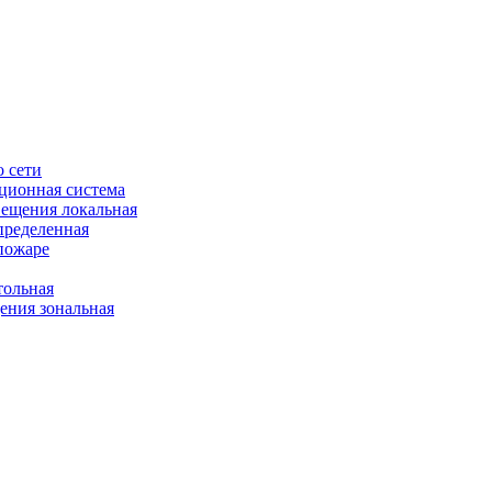
 сети
ционная система
ещения локальная
пределенная
пожаре
ольная
ния зональная