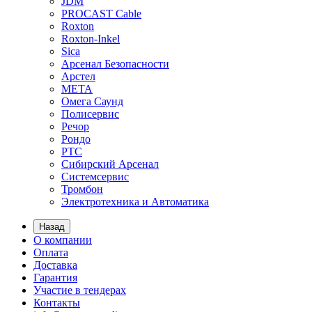
JDM
PROCAST Cable
Roxton
Roxton-Inkel
Sica
Арсенал Безопасности
Арстел
МЕТА
Омега Саунд
Полисервис
Речор
Рондо
РТС
Сибирский Арсенал
Системсервис
Тромбон
Электротехника и Автоматика
Назад
О компании
Оплата
Доставка
Гарантия
Участие в тендерах
Контакты