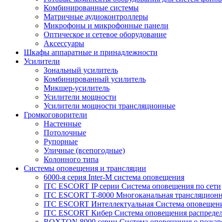
Комбинированные системы
Матричные аудиоконтроллеры
Микрофоны и микрофонные панели
Оптическое и сетевое оборудование
Аксессуары
Шкафы аппаратные и принадлежности
Усилители
Зональный усилитель
Комбинированный усилитель
Микшер-усилитель
Усилители мощности
Усилители мощности трансляционные
Громкоговорители
Настенные
Потолочные
Рупорные
Уличные (всепогодные)
Колонного типа
Системы оповещения и трансляции
6000-я серия Inter-M система оповещения
ITC ESCORT IP серии Система оповещения по сети
ITC ESCORT T-8000 Многоканальная трансляционн
ITC ESCORT Интеллектуальная Система оповещени
ITC ESCORT Кибер Система оповещения распреде
ROXTON 8000 серии Система оповещения о пожар