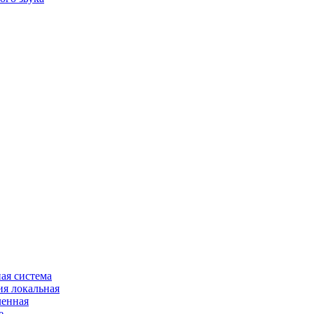
ая система
я локальная
ленная
е