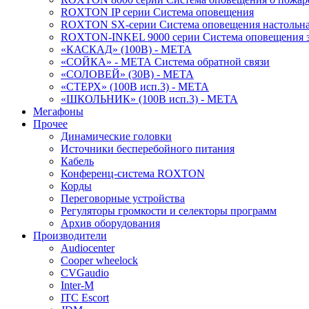
ROXTON IP серии Система оповещения
ROXTON SX-серии Система оповещения настольн
ROXTON-INKEL 9000 серии Система оповещения з
«КАСКАД» (100В) - МЕТА
«СОЙКА» - МЕТА Система обратной связи
«СОЛОВЕЙ» (30В) - МЕТА
«СТЕРХ» (100В исп.3) - МЕТА
«ШКОЛЬНИК» (100В исп.3) - МЕТА
Мегафоны
Прочее
Динамические головки
Источники бесперебойного питания
Кабель
Конференц-система ROXTON
Корды
Переговорные устройства
Регуляторы громкости и селекторы программ
Архив оборудования
Производители
Audiocenter
Cooper wheelock
CVGaudio
Inter-M
ITC Escort