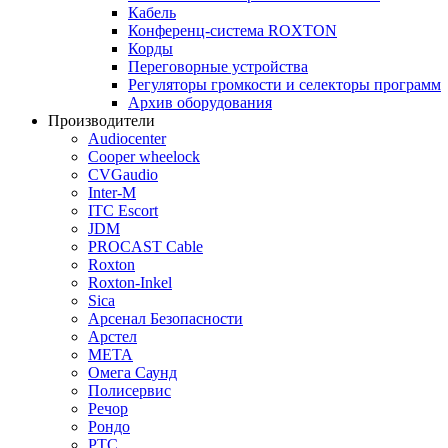
Кабель
Конференц-система ROXTON
Корды
Переговорные устройства
Регуляторы громкости и селекторы программ
Архив оборудования
Производители
Audiocenter
Cooper wheelock
CVGaudio
Inter-M
ITC Escort
JDM
PROCAST Cable
Roxton
Roxton-Inkel
Sica
Арсенал Безопасности
Арстел
МЕТА
Омега Саунд
Полисервис
Речор
Рондо
РТС