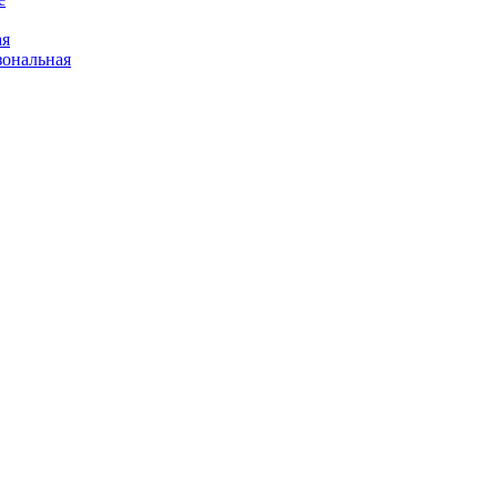
ая
ональная