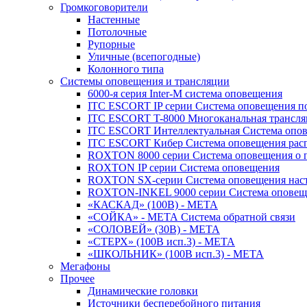
Громкоговорители
Настенные
Потолочные
Рупорные
Уличные (всепогодные)
Колонного типа
Системы оповещения и трансляции
6000-я серия Inter-M система оповещения
ITC ESCORT IP серии Система оповещения по
ITC ESCORT T-8000 Многоканальная трансля
ITC ESCORT Интеллектуальная Система опов
ITC ESCORT Кибер Система оповещения рас
ROXTON 8000 серии Система оповещения о 
ROXTON IP серии Система оповещения
ROXTON SX-серии Система оповещения наст
ROXTON-INKEL 9000 серии Система оповеще
«КАСКАД» (100В) - МЕТА
«СОЙКА» - МЕТА Система обратной связи
«СОЛОВЕЙ» (30В) - МЕТА
«СТЕРХ» (100В исп.3) - МЕТА
«ШКОЛЬНИК» (100В исп.3) - МЕТА
Мегафоны
Прочее
Динамические головки
Источники бесперебойного питания