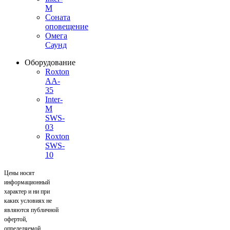
M
Соната
оповещение
Омега
Саунд
Оборудование
Roxton
AA-
35
Inter-
M
SWS-
03
Roxton
SWS-
10
Цены носят
информационный
характер и ни при
каких условиях не
являются публичной
офертой,
определяемой