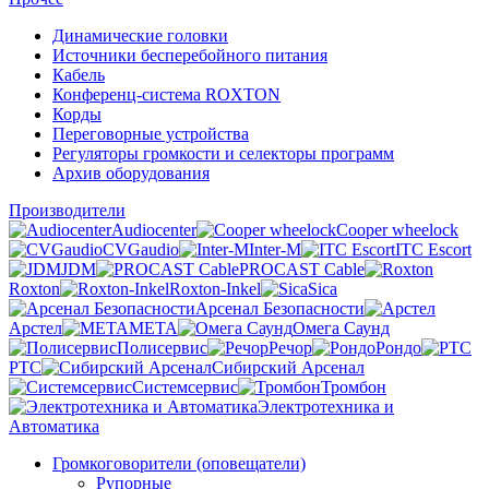
Динамические головки
Источники бесперебойного питания
Кабель
Конференц-система ROXTON
Корды
Переговорные устройства
Регуляторы громкости и селекторы программ
Архив оборудования
Производители
Audiocenter
Cooper wheelock
CVGaudio
Inter-M
ITC Escort
JDM
PROCAST Cable
Roxton
Roxton-Inkel
Sica
Арсенал Безопасности
Арстел
МЕТА
Омега Саунд
Полисервис
Речор
Рондо
РТС
Сибирский Арсенал
Системсервис
Тромбон
Электротехника и
Автоматика
Громкоговорители (оповещатели)
Рупорные