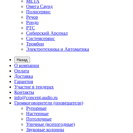
МЕТА
Омега Саунд
Полисервис
Речор
Рондо
РТС
Сибирский Арсенал
Системсервис
Тромбон
Электротехника и Автоматика
Назад
О компании
Оплата
Доставка
Гарантия
Участие в тендерах
Контакты
info@concept-audio.ru
Громкоговорители (оповещатели)
Рупорные
Настенные
Потолочные
Уличные (всепогодные)
Звуковые колонны