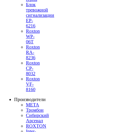
Блок
тревожной
сигнализации
EP-
6216
Roxton
WP-
06T
Roxton
RA-
8236
Roxton
CP-
8032
Roxton
VF-
8160
Производители
МЕТА
Тромбон
Сибирский
Арсенал
ROXTON
Inter-