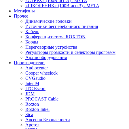
«СТЕРХ» (100В исп.3) - МЕТА
«ШКОЛЬНИК» (100В исп.3) - МЕТА
Мегафоны
Прочее
Динамические головки
Источники бесперебойного питания
Кабель
Конференц-система ROXTON
Корды
Переговорные устройства
Регуляторы громкости и селекторы программ
Архив оборудования
Производители
Audiocenter
Cooper wheelock
CVGaudio
Inter-M
ITC Escort
JDM
PROCAST Cable
Roxton
Roxton-Inkel
Sica
Арсенал Безопасности
Арстел