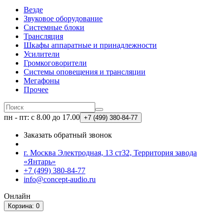
Везде
Звуковое оборудование
Системные блоки
Трансляция
Шкафы аппаратные и принадлежности
Усилители
Громкоговорители
Системы оповещения и трансляции
Мегафоны
Прочее
пн - пт: с 8.00 до 17.00
+7 (499)
380-84-77
Заказать обратный звонок
г. Москва Электродная, 13 ст32, Территория завода
«Янтарь»
+7 (499) 380-84-77
info@concept-audio.ru
Онлайн
Корзина
: 0