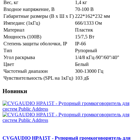
Вес, кг
1,4 кг
Входное напряжение, В
70-100 В
Габаритные размеры (В х Ш х Г)
222*162*232 мм
Импеданс (1кГц)
666/1333 Ом
Материал
Пластик
Мощность (100В)
15/7,5 Вт
Степень защиты оболочки, IP
IP-66
Тип
Рупорный
Угол раскрыва
1/4/8 кГц-90°/60°/40°
Цвет
Белый
Частотный диапазон
300-13000 Гц
Чувствительность (SPL на 1кГц)
103 дБ
Новинки
CVGAUDIO HPA15T - Рупорный громкоговоритель для