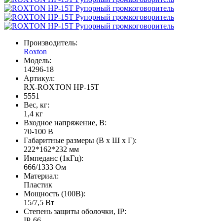
Производитель:
Roxton
Модель:
14296-18
Артикул:
RX-ROXTON HP-15T
5551
Вес, кг:
1,4 кг
Входное напряжение, В:
70-100 В
Габаритные размеры (В х Ш х Г):
222*162*232 мм
Импеданс (1кГц):
666/1333 Ом
Материал:
Пластик
Мощность (100В):
15/7,5 Вт
Степень защиты оболочки, IP:
IP-66