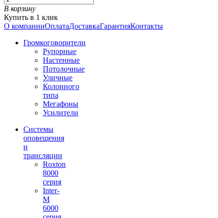
В корзину
Купить в 1 клик
О компании
Оплата
Доставка
Гарантия
Контакты
Громкоговорители
Рупорные
Настенные
Потолочные
Уличные
Колонного
типа
Мегафоны
Усилители
Системы
оповещения
и
трансляции
Roxton
8000
серия
Inter-
M
6000
серия