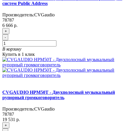
систем Public Address
Производитель:
CVGaudio
78787
6 666 р.
+
-
В корзину
Купить в 1 клик
CVGAUDIO HPM50T - Двухполосный музыкальный
рупорный громкоговоритель
Производитель:
CVGaudio
78787
19 531 р.
+