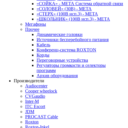
«СОЙКА» - МЕТА Система обратной связи
«СОЛОВЕЙ» (30В) - МЕТА
«СТЕРХ» (100В исп.3) - МЕТА
«ШКОЛЬНИК» (100В исп.3) - МЕТА
Мегафоны
Прочее
Динамические головки
Источники бесперебойного питания
Кабель
Конференц-система ROXTON
Корды
Переговорные устройства
Регуляторы громкости и селекторы
программ
Архив оборудования
Производители
Audiocenter
Cooper wheelock
CVGaudio
Inter-M
ITC Escort
JDM
PROCAST Cable
Roxton
Roxton-Inkel