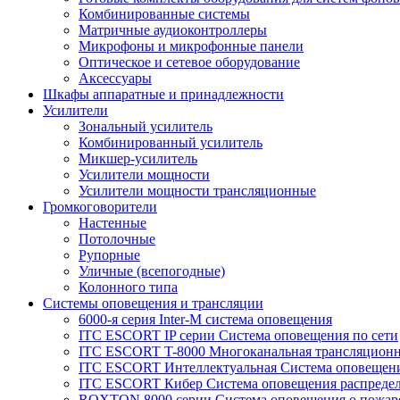
Комбинированные системы
Матричные аудиоконтроллеры
Микрофоны и микрофонные панели
Оптическое и сетевое оборудование
Аксессуары
Шкафы аппаратные и принадлежности
Усилители
Зональный усилитель
Комбинированный усилитель
Микшер-усилитель
Усилители мощности
Усилители мощности трансляционные
Громкоговорители
Настенные
Потолочные
Рупорные
Уличные (всепогодные)
Колонного типа
Системы оповещения и трансляции
6000-я серия Inter-M система оповещения
ITC ESCORT IP серии Система оповещения по сети
ITC ESCORT T-8000 Многоканальная трансляционн
ITC ESCORT Интеллектуальная Система оповещени
ITC ESCORT Кибер Система оповещения распреде
ROXTON 8000 серии Система оповещения о пожар