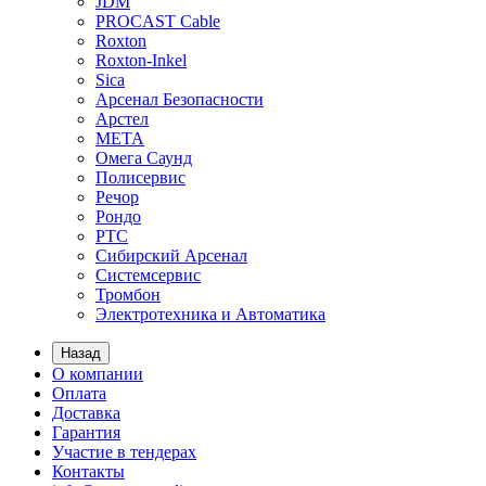
JDM
PROCAST Cable
Roxton
Roxton-Inkel
Sica
Арсенал Безопасности
Арстел
МЕТА
Омега Саунд
Полисервис
Речор
Рондо
РТС
Сибирский Арсенал
Системсервис
Тромбон
Электротехника и Автоматика
Назад
О компании
Оплата
Доставка
Гарантия
Участие в тендерах
Контакты