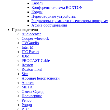
Кабель
Конференц-система ROXTON
Корды
Переговорные устройства
Регуляторы громкости и селекторы программ
Архив оборудования
Производители
Audiocenter
Cooper wheelock
CVGaudio
Inter-M
ITC Escort
JDM
PROCAST Cable
Roxton
Roxton-Inkel
Sica
Арсенал Безопасности
Арстел
МЕТА
Омега Саунд
Полисервис
Речор
Рондо
РТС