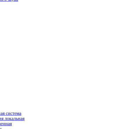
ая система
я локальная
ленная
е