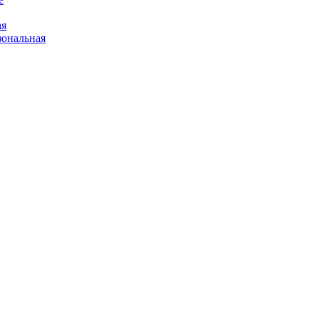
ая
ональная