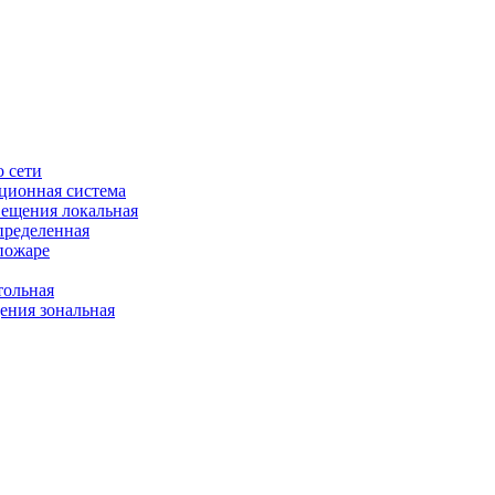
 сети
ционная система
ещения локальная
пределенная
пожаре
ольная
ния зональная