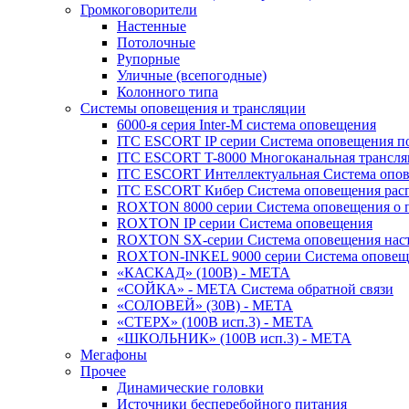
Громкоговорители
Настенные
Потолочные
Рупорные
Уличные (всепогодные)
Колонного типа
Системы оповещения и трансляции
6000-я серия Inter-M система оповещения
ITC ESCORT IP серии Система оповещения по
ITC ESCORT T-8000 Многоканальная трансля
ITC ESCORT Интеллектуальная Система опов
ITC ESCORT Кибер Система оповещения рас
ROXTON 8000 серии Система оповещения о 
ROXTON IP серии Система оповещения
ROXTON SX-серии Система оповещения наст
ROXTON-INKEL 9000 серии Система оповеще
«КАСКАД» (100В) - МЕТА
«СОЙКА» - МЕТА Система обратной связи
«СОЛОВЕЙ» (30В) - МЕТА
«СТЕРХ» (100В исп.3) - МЕТА
«ШКОЛЬНИК» (100В исп.3) - МЕТА
Мегафоны
Прочее
Динамические головки
Источники бесперебойного питания