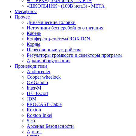
«СТЕРХ» (100В исп.3) - МЕТА
«ШКОЛЬНИК» (100В исп.3) - МЕТА
Мегафоны
Прочее
Динамические головки
Источники бесперебойного питания
Кабель
Конференц-система ROXTON
Корды
Переговорные устройства
Регуляторы громкости и селекторы программ
Архив оборудования
Производители
Audiocenter
Cooper wheelock
CVGaudio
Inter-M
ITC Escort
JDM
PROCAST Cable
Roxton
Roxton-Inkel
Sica
Арсенал Безопасности
Арстел