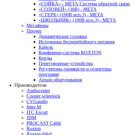
«СОЙКА» - МЕТА Система обратной связи
«СОЛОВЕЙ» (30В) - МЕТА
«СТЕРХ» (100В исп.3) - МЕТА
«ШКОЛЬНИК» (100В исп.3) - МЕТА
Мегафоны
Прочее
Динамические головки
Источники бесперебойного питания
Кабель
Конференц-система ROXTON
Корды
Переговорные устройства
Регуляторы громкости и селекторы
программ
Архив оборудования
Производители
Audiocenter
Cooper wheelock
CVGaudio
Inter-M
ITC Escort
JDM
PROCAST Cable
Roxton
Roxton-Inkel