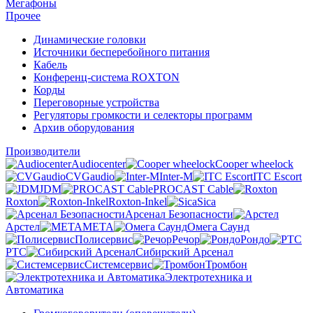
Мегафоны
Прочее
Динамические головки
Источники бесперебойного питания
Кабель
Конференц-система ROXTON
Корды
Переговорные устройства
Регуляторы громкости и селекторы программ
Архив оборудования
Производители
Audiocenter
Cooper wheelock
CVGaudio
Inter-M
ITC Escort
JDM
PROCAST Cable
Roxton
Roxton-Inkel
Sica
Арсенал Безопасности
Арстел
МЕТА
Омега Саунд
Полисервис
Речор
Рондо
РТС
Сибирский Арсенал
Системсервис
Тромбон
Электротехника и
Автоматика