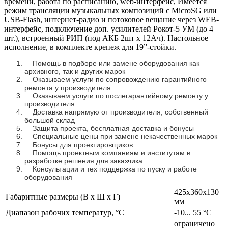
времени, работа по расписанию, web-интерфейс, Имеется
режим трансляции музыкальных композиций с MicroSG или
USB-Flash, интернет-радио и потоковое вещание через WEB-
интерфейс, подключение доп. усилителей Рокот-5 УМ (до 4
шт.), встроенный РИП (под АКБ 2шт х 12Ач). Настольное
исполнение, в комплекте крепеж для 19”-стойки.
Помощь в подборе или замене оборудования как
архивного, так и других марок
Оказываем услуги по сопровождению гарантийного
ремонта у производителя
Оказываем услуги по послегарантийному ремонту у
производителя
Доставка напрямую от производителя, собственный
большой склад
Защита проекта, бесплатная доставка и бонусы
Специальные цены при замене некачественных марок
Бонусы для проектировщиков
Помощь проектным компаниям и институтам в
разработке решения для заказчика
Консультации и тех поддержка по пуску и работе
оборудования
425x360x130
Габаритные размеры (В х Ш х Г)
мм
Диапазон рабочих температур, °C
-10... 55 °С
ограничено