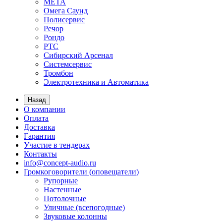
МЕТА
Омега Саунд
Полисервис
Речор
Рондо
РТС
Сибирский Арсенал
Системсервис
Тромбон
Электротехника и Автоматика
Назад
О компании
Оплата
Доставка
Гарантия
Участие в тендерах
Контакты
info@concept-audio.ru
Громкоговорители (оповещатели)
Рупорные
Настенные
Потолочные
Уличные (всепогодные)
Звуковые колонны