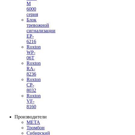
M
6000
серия
Блок
тревожной
сигнализации
EP-
6216
Roxton
WP-
06T
Roxton
RA-
8236
Roxton
CP-
8032
Roxton
VF-
8160
Производители
МЕТА
Тромбон
Сибирский