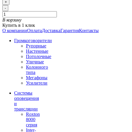
+
-
В корзину
Купить в 1 клик
О компании
Оплата
Доставка
Гарантия
Контакты
Громкоговорители
Рупорные
Настенные
Потолочные
Уличные
Колонного
типа
Мегафоны
Усилители
Системы
оповещения
и
трансляции
Roxton
8000
серия
Inter-