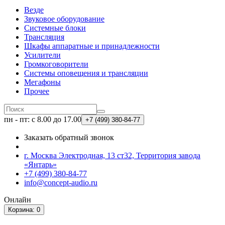
Везде
Звуковое оборудование
Системные блоки
Трансляция
Шкафы аппаратные и принадлежности
Усилители
Громкоговорители
Системы оповещения и трансляции
Мегафоны
Прочее
пн - пт: с 8.00 до 17.00
+7 (499)
380-84-77
Заказать обратный звонок
г. Москва Электродная, 13 ст32, Территория завода
«Янтарь»
+7 (499) 380-84-77
info@concept-audio.ru
Онлайн
Корзина
: 0