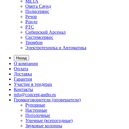
МЕТА
Омега Саунд
Полисервис
Речор
Рондо
РТС
Сибирский Арсенал
Системсервис
Тромбон
Электротехника и Автоматика
Назад
О компании
Оплата
Доставка
Гарантия
Участие в тендерах
Контакты
info@concept-audio.ru
Громкоговорители (оповещатели)
Рупорные
Настенные
Потолочные
Уличные (всепогодные)
Звуковые колонны