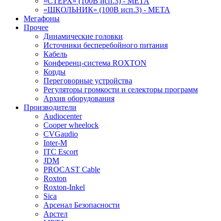
«СТЕРХ» (100В исп.3) - МЕТА
«ШКОЛЬНИК» (100В исп.3) - МЕТА
Мегафоны
Прочее
Динамические головки
Источники бесперебойного питания
Кабель
Конференц-система ROXTON
Корды
Переговорные устройства
Регуляторы громкости и селекторы программ
Архив оборудования
Производители
Audiocenter
Cooper wheelock
CVGaudio
Inter-M
ITC Escort
JDM
PROCAST Cable
Roxton
Roxton-Inkel
Sica
Арсенал Безопасности
Арстел