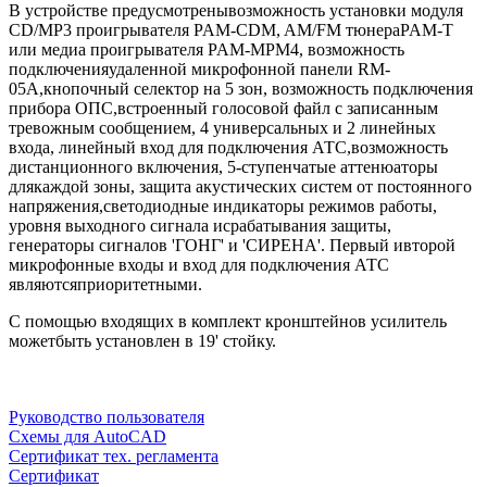
В устройстве предусмотренывозможность установки модуля
CD/MP3 проигрывателя PAM-CDM, AM/FM тюнераPAM-T
или медиа проигрывателя PAM-MPM4, возможность
подключенияудаленной микрофонной панели RM-
05A,кнопочный селектор на 5 зон, возможность подключения
прибора ОПС,встроенный голосовой файл с записанным
тревожным сообщением, 4 универсальных и 2 линейных
входа, линейный вход для подключения АТС,возможность
дистанционного включения, 5-ступенчатые аттенюаторы
длякаждой зоны, защита акустических систем от постоянного
напряжения,светодиодные индикаторы режимов работы,
уровня выходного сигнала исрабатывания защиты,
генераторы сигналов 'ГОНГ' и 'СИРЕНА'. Первый ивторой
микрофонные входы и вход для подключения АТС
являютсяприоритетными.
С помощью входящих в комплект кронштейнов усилитель
можетбыть установлен в 19' стойку.
Руководство пользователя
Схемы для AutoCAD
Сертификат тех. регламента
Сертификат