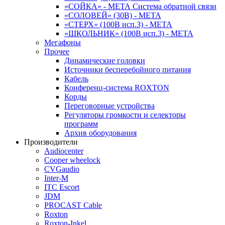
«СОЙКА» - МЕТА Система обратной связи
«СОЛОВЕЙ» (30В) - МЕТА
«СТЕРХ» (100В исп.3) - МЕТА
«ШКОЛЬНИК» (100В исп.3) - МЕТА
Мегафоны
Прочее
Динамические головки
Источники бесперебойного питания
Кабель
Конференц-система ROXTON
Корды
Переговорные устройства
Регуляторы громкости и селекторы
программ
Архив оборудования
Производители
Audiocenter
Cooper wheelock
CVGaudio
Inter-M
ITC Escort
JDM
PROCAST Cable
Roxton
Roxton-Inkel