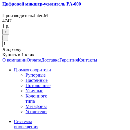
Цифровой микшер-усилитель PA-600
Производитель:
Inter-M
4747
1 р.
+
-
В корзину
Купить в 1 клик
О компании
Оплата
Доставка
Гарантия
Контакты
Громкоговорители
Рупорные
Настенные
Потолочные
Уличные
Колонного
типа
Мегафоны
Усилители
Системы
оповещения