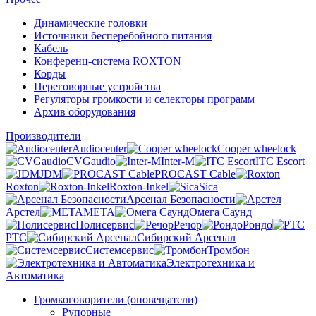
Динамические головки
Источники бесперебойного питания
Кабель
Конференц-система ROXTON
Корды
Переговорные устройства
Регуляторы громкости и селекторы программ
Архив оборудования
Производители
Audiocenter
Cooper wheelock
CVGaudio
Inter-M
ITC Escort
JDM
PROCAST Cable
Roxton
Roxton-Inkel
Sica
Арсенал Безопасности
Арстел
МЕТА
Омега Саунд
Полисервис
Речор
Рондо
РТС
Сибирский Арсенал
Системсервис
Тромбон
Электротехника и
Автоматика
Громкоговорители (оповещатели)
Рупорные