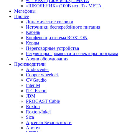
«СТЕРХ» (100В исп.3) - МЕТА
«ШКОЛЬНИК» (100В исп.3) - МЕТА
Мегафоны
Прочее
Динамические головки
Источники бесперебойного питания
Кабель
Конференц-система ROXTON
Корды
Переговорные устройства
Регуляторы громкости и селекторы программ
Архив оборудования
Производители
Audiocenter
Cooper wheelock
CVGaudio
Inter-M
ITC Escort
JDM
PROCAST Cable
Roxton
Roxton-Inkel
Sica
Арсенал Безопасности
Арстел