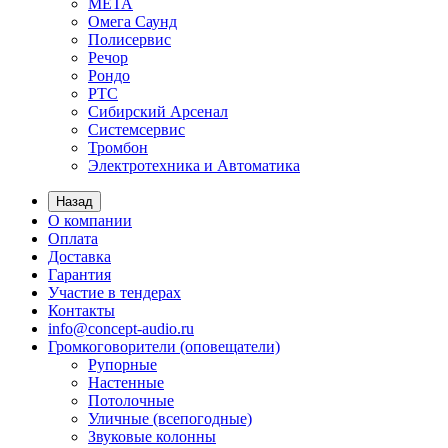
МЕТА
Омега Саунд
Полисервис
Речор
Рондо
РТС
Сибирский Арсенал
Системсервис
Тромбон
Электротехника и Автоматика
Назад
О компании
Оплата
Доставка
Гарантия
Участие в тендерах
Контакты
info@concept-audio.ru
Громкоговорители (оповещатели)
Рупорные
Настенные
Потолочные
Уличные (всепогодные)
Звуковые колонны