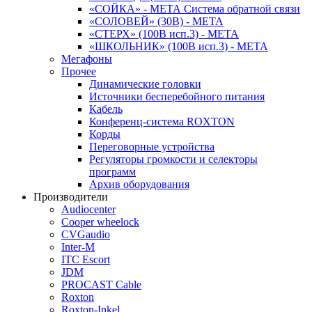
«СОЙКА» - МЕТА Система обратной связи
«СОЛОВЕЙ» (30В) - МЕТА
«СТЕРХ» (100В исп.3) - МЕТА
«ШКОЛЬНИК» (100В исп.3) - МЕТА
Мегафоны
Прочее
Динамические головки
Источники бесперебойного питания
Кабель
Конференц-система ROXTON
Корды
Переговорные устройства
Регуляторы громкости и селекторы
программ
Архив оборудования
Производители
Audiocenter
Cooper wheelock
CVGaudio
Inter-M
ITC Escort
JDM
PROCAST Cable
Roxton
Roxton-Inkel