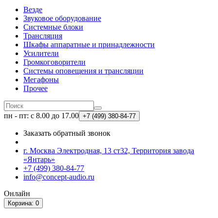
Везде
Звуковое оборудование
Системные блоки
Трансляция
Шкафы аппаратные и принадлежности
Усилители
Громкоговорители
Системы оповещения и трансляции
Мегафоны
Прочее
пн - пт: с 8.00 до 17.00
+7 (499)
380-84-77
Заказать обратный звонок
г. Москва Электродная, 13 ст32, Территория завода
«Янтарь»
+7 (499) 380-84-77
info@concept-audio.ru
Онлайн
Корзина
: 0