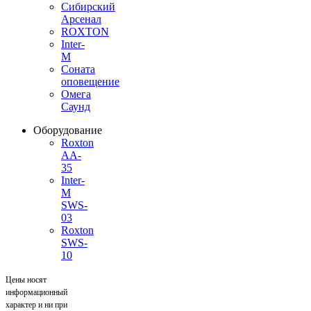
Сибирский
Арсенал
ROXTON
Inter-
M
Соната
оповещение
Омега
Саунд
Оборудование
Roxton
AA-
35
Inter-
M
SWS-
03
Roxton
SWS-
10
Цены носят
информационный
характер и ни при