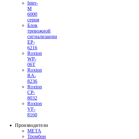
Inter-
M
6000
серия
Блок
тревожной
сигнализации
EP-
6216
Roxton
WP-
06T
Roxton
RA-
8236
Roxton
CP-
8032
Roxton
VF-
8160
Производители
МЕТА
Тромбон