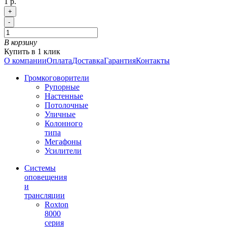
1 р.
+
-
В корзину
Купить в 1 клик
О компании
Оплата
Доставка
Гарантия
Контакты
Громкоговорители
Рупорные
Настенные
Потолочные
Уличные
Колонного
типа
Мегафоны
Усилители
Системы
оповещения
и
трансляции
Roxton
8000
серия