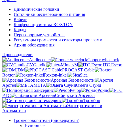
Динамические головки
Источники бесперебойного питания
Кабель
Конференц-система ROXTON
Корды
Переговорные устройства
Регуляторы громкости и селекторы программ
Архив оборудования
Производители
Audiocenter
Cooper wheelock
CVGaudio
Inter-M
ITC Escort
JDM
PROCAST Cable
Roxton
Roxton-Inkel
Sica
Арсенал Безопасности
Арстел
МЕТА
Омега Саунд
Полисервис
Речор
Рондо
РТС
Сибирский Арсенал
Системсервис
Тромбон
Электротехника и
Автоматика
Громкоговорители (оповещатели)
Рупорные