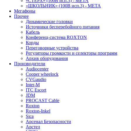
«СТЕРХ» (100В исп.3) - МЕТА
«ШКОЛЬНИК» (100В исп.3) - МЕТА
Мегафоны
Прочее
Динамические головки
Источники бесперебойного питания
Кабель
Конференц-система ROXTON
Корды
Переговорные устройства
Регуляторы громкости и селекторы программ
Архив оборудования
Производители
Audiocenter
Cooper wheelock
CVGaudio
Inter-M
ITC Escort
JDM
PROCAST Cable
Roxton
Roxton-Inkel
Sica
Арсенал Безопасности
Арстел