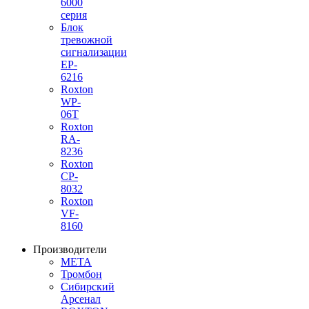
6000
серия
Блок
тревожной
сигнализации
EP-
6216
Roxton
WP-
06T
Roxton
RA-
8236
Roxton
CP-
8032
Roxton
VF-
8160
Производители
МЕТА
Тромбон
Сибирский
Арсенал