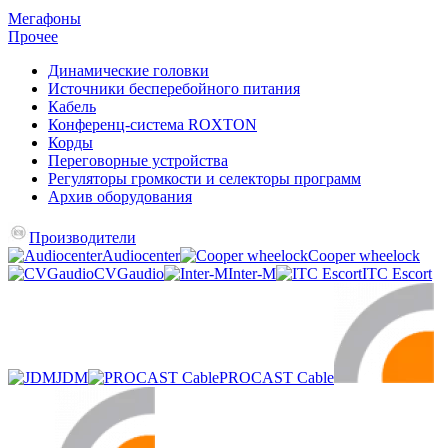
Мегафоны
Прочее
Динамические головки
Источники бесперебойного питания
Кабель
Конференц-система ROXTON
Корды
Переговорные устройства
Регуляторы громкости и селекторы программ
Архив оборудования
Производители
Audiocenter
Cooper wheelock
CVGaudio
Inter-M
ITC Escort
JDM
PROCAST Cable