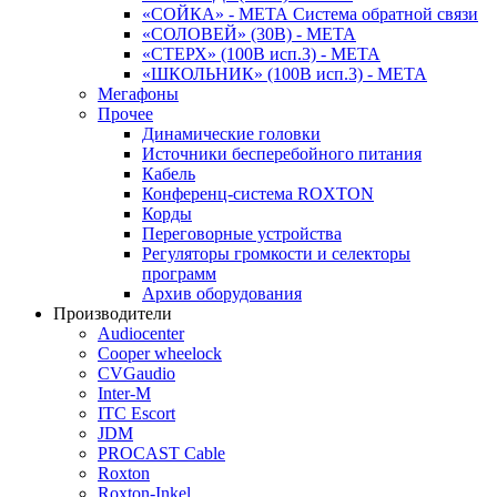
«СОЙКА» - МЕТА Система обратной связи
«СОЛОВЕЙ» (30В) - МЕТА
«СТЕРХ» (100В исп.3) - МЕТА
«ШКОЛЬНИК» (100В исп.3) - МЕТА
Мегафоны
Прочее
Динамические головки
Источники бесперебойного питания
Кабель
Конференц-система ROXTON
Корды
Переговорные устройства
Регуляторы громкости и селекторы
программ
Архив оборудования
Производители
Audiocenter
Cooper wheelock
CVGaudio
Inter-M
ITC Escort
JDM
PROCAST Cable
Roxton
Roxton-Inkel