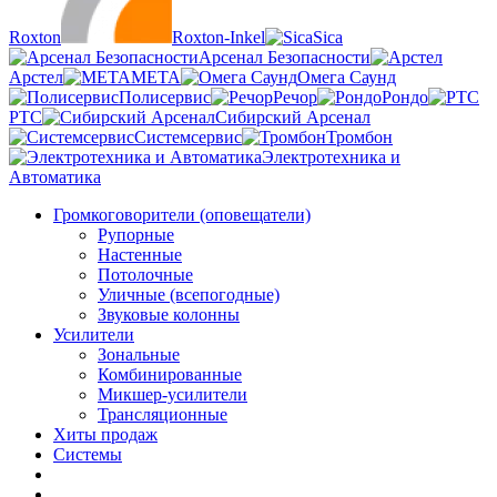
Roxton
Roxton-Inkel
Sica
Арсенал Безопасности
Арстел
МЕТА
Омега Саунд
Полисервис
Речор
Рондо
РТС
Сибирский Арсенал
Системсервис
Тромбон
Электротехника и
Автоматика
Громкоговорители (оповещатели)
Рупорные
Настенные
Потолочные
Уличные (всепогодные)
Звуковые колонны
Усилители
Зональные
Комбинированные
Микшер-усилители
Трансляционные
Хиты продаж
Системы