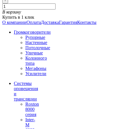
-
В корзину
Купить в 1 клик
О компании
Оплата
Доставка
Гарантия
Контакты
Громкоговорители
Рупорные
Настенные
Потолочные
Уличные
Колонного
типа
Мегафоны
Усилители
Системы
оповещения
и
трансляции
Roxton
8000
серия
Inter-
M