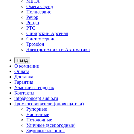
МЕТА
Омега Саунд
Полисервис
Речор
Рондо
РТС
Сибирский Арсенал
Системсервис
Тромбон
Электротехника и Автоматика
Назад
О компании
Оплата
Доставка
Гарантия
Участие в тендерах
Контакты
info@concept-audio.ru
Громкоговорители (оповещатели)
Рупорные
Настенные
Потолочные
Уличные (всепогодные)
Звуковые колонны