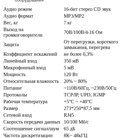
оборудования
Аудио режим
16-бит стерео CD звук
Аудио формат
MP3/MP2
Вес, кг
7 кг
Выход на
70В/100В/4-16 Ом
громкоговорители
От перегрузки, короткого
Защита
замыкания, перегрева
Коэффициент искажений
не более 0,3%
Линейный вход
350 мВ
Микрофонный вход
5 мВ
Мощность
120 Вт
Относительная влажность
20% ~ 80%
Питание
~110В/60Гц, ~230В/50Гц
Протоколы
TCP/IP, UPD, IGMP
Рабочая температура
+5°С ~ +40°С
Размер
273*250*87,5 мм
Сетевой вход
RJ45
Скорость передачи данных
10/100 Мб/с
Соотношение сигнал/шум
65 дБ
Частота дискретизации
8К~ 48кГЦ