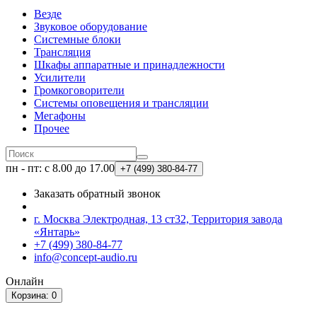
Везде
Звуковое оборудование
Системные блоки
Трансляция
Шкафы аппаратные и принадлежности
Усилители
Громкоговорители
Системы оповещения и трансляции
Мегафоны
Прочее
пн - пт: с 8.00 до 17.00
+7 (499)
380-84-77
Заказать обратный звонок
г. Москва Электродная, 13 ст32, Территория завода
«Янтарь»
+7 (499) 380-84-77
info@concept-audio.ru
Онлайн
Корзина
: 0