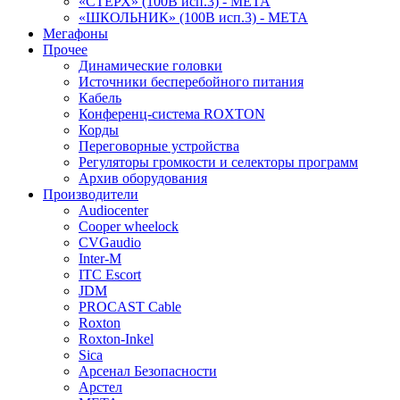
«СТЕРХ» (100В исп.3) - МЕТА
«ШКОЛЬНИК» (100В исп.3) - МЕТА
Мегафоны
Прочее
Динамические головки
Источники бесперебойного питания
Кабель
Конференц-система ROXTON
Корды
Переговорные устройства
Регуляторы громкости и селекторы программ
Архив оборудования
Производители
Audiocenter
Cooper wheelock
CVGaudio
Inter-M
ITC Escort
JDM
PROCAST Cable
Roxton
Roxton-Inkel
Sica
Арсенал Безопасности
Арстел