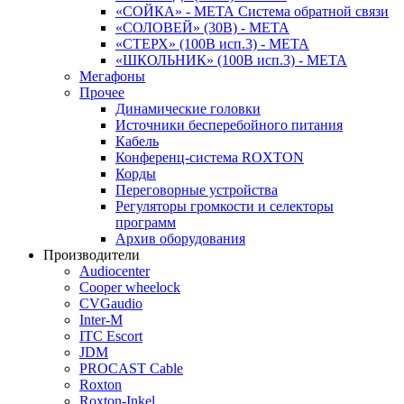
«СОЙКА» - МЕТА Система обратной связи
«СОЛОВЕЙ» (30В) - МЕТА
«СТЕРХ» (100В исп.3) - МЕТА
«ШКОЛЬНИК» (100В исп.3) - МЕТА
Мегафоны
Прочее
Динамические головки
Источники бесперебойного питания
Кабель
Конференц-система ROXTON
Корды
Переговорные устройства
Регуляторы громкости и селекторы
программ
Архив оборудования
Производители
Audiocenter
Cooper wheelock
CVGaudio
Inter-M
ITC Escort
JDM
PROCAST Cable
Roxton
Roxton-Inkel