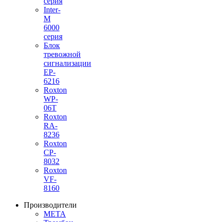
серия
Inter-
M
6000
серия
Блок
тревожной
сигнализации
EP-
6216
Roxton
WP-
06T
Roxton
RA-
8236
Roxton
CP-
8032
Roxton
VF-
8160
Производители
МЕТА