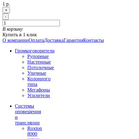
1 р.
+
-
В корзину
Купить в 1 клик
О компании
Оплата
Доставка
Гарантия
Контакты
Громкоговорители
Рупорные
Настенные
Потолочные
Уличные
Колонного
типа
Мегафоны
Усилители
Системы
оповещения
и
трансляции
Roxton
8000