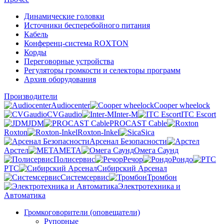
Динамические головки
Источники бесперебойного питания
Кабель
Конференц-система ROXTON
Корды
Переговорные устройства
Регуляторы громкости и селекторы программ
Архив оборудования
Производители
Audiocenter
Cooper wheelock
CVGaudio
Inter-M
ITC Escort
JDM
PROCAST Cable
Roxton
Roxton-Inkel
Sica
Арсенал Безопасности
Арстел
МЕТА
Омега Саунд
Полисервис
Речор
Рондо
РТС
Сибирский Арсенал
Системсервис
Тромбон
Электротехника и
Автоматика
Громкоговорители (оповещатели)
Рупорные