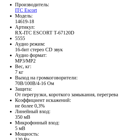
Производитель:
ITC Escort
Модель:
14619-18
Артикул:
RX-ITC ESCORT T-67120D
5555
Аудио режим:
16-бит стерео CD звук
Аудио формат:
MP3/MP2
Вес, кг:
7 кг
Выход на громкоговорители:
70В/100В/4-16 Ом
Защита:
От перегрузки, короткого замыкания, перегрева
Коэффициент искажений:
не более 0,3%
Линейный вход:
350 мВ
Микрофонный вход:
5 мВ
Мощность:
120 Вт