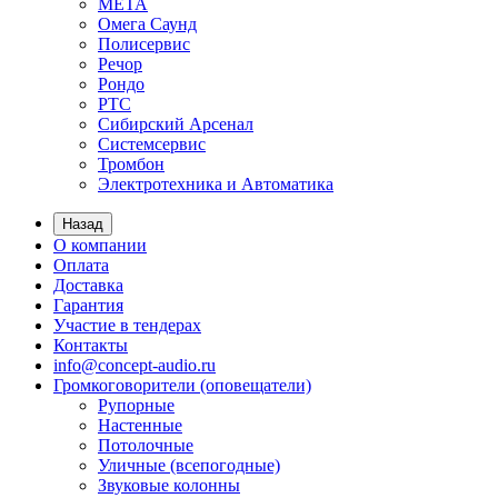
МЕТА
Омега Саунд
Полисервис
Речор
Рондо
РТС
Сибирский Арсенал
Системсервис
Тромбон
Электротехника и Автоматика
Назад
О компании
Оплата
Доставка
Гарантия
Участие в тендерах
Контакты
info@concept-audio.ru
Громкоговорители (оповещатели)
Рупорные
Настенные
Потолочные
Уличные (всепогодные)
Звуковые колонны