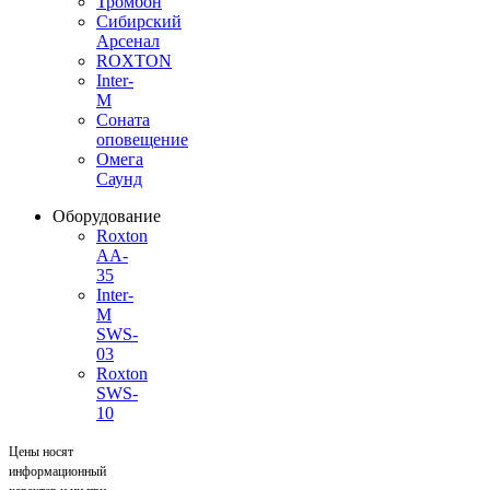
Тромбон
Сибирский
Арсенал
ROXTON
Inter-
M
Соната
оповещение
Омега
Саунд
Оборудование
Roxton
AA-
35
Inter-
M
SWS-
03
Roxton
SWS-
10
Цены носят
информационный