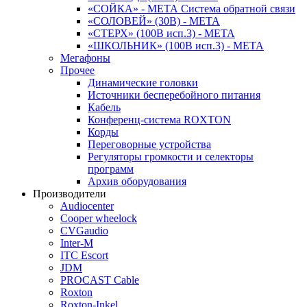
«СОЙКА» - МЕТА Система обратной связи
«СОЛОВЕЙ» (30В) - МЕТА
«СТЕРХ» (100В исп.3) - МЕТА
«ШКОЛЬНИК» (100В исп.3) - МЕТА
Мегафоны
Прочее
Динамические головки
Источники бесперебойного питания
Кабель
Конференц-система ROXTON
Корды
Переговорные устройства
Регуляторы громкости и селекторы
программ
Архив оборудования
Производители
Audiocenter
Cooper wheelock
CVGaudio
Inter-M
ITC Escort
JDM
PROCAST Cable
Roxton
Roxton-Inkel