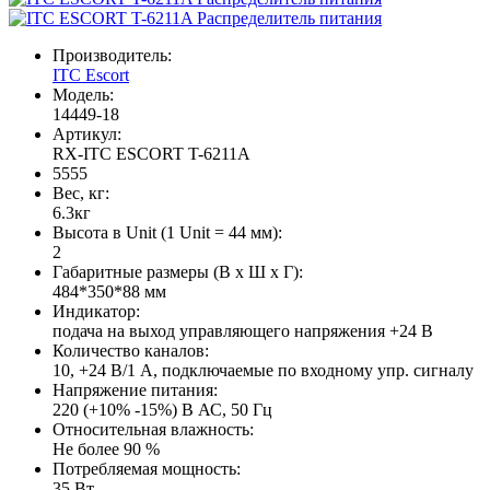
Производитель:
ITC Escort
Модель:
14449-18
Артикул:
RX-ITC ESCORT T-6211A
5555
Вес, кг:
6.3кг
Высота в Unit (1 Unit = 44 мм):
2
Габаритные размеры (В х Ш х Г):
484*350*88 мм
Индикатор:
подача на выход управляющего напряжения +24 В
Количество каналов:
10, +24 В/1 А, подключаемые по входному упр. сигналу
Напряжение питания:
220 (+10% -15%) В АС, 50 Гц
Относительная влажность:
Не более 90 %
Потребляемая мощность:
35 Вт