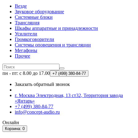
Везде
Звуковое оборудование
Системные блоки
Трансляция
Шкафы аппаратные и принадлежности
Усилители
Громкоговорители
Системы оповещения и трансляции
Мегафоны
Прочее
пн - пт: с 8.00 до 17.00
+7 (499)
380-84-77
Заказать обратный звонок
г. Москва Электродная, 13 ст32, Территория завода
«Янтарь»
+7 (499) 380-84-77
info@concept-audio.ru
Онлайн
Корзина
: 0