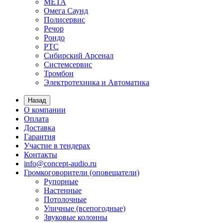
МЕТА
Омега Саунд
Полисервис
Речор
Рондо
РТС
Сибирский Арсенал
Системсервис
Тромбон
Электротехника и Автоматика
Назад
О компании
Оплата
Доставка
Гарантия
Участие в тендерах
Контакты
info@concept-audio.ru
Громкоговорители (оповещатели)
Рупорные
Настенные
Потолочные
Уличные (всепогодные)
Звуковые колонны