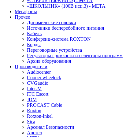
«СТЕРХ» (100В исп.3) - МЕТА
«ШКОЛЬНИК» (100В исп.3) - МЕТА
Мегафоны
Прочее
Динамические головки
Источники бесперебойного питания
Кабель
Конференц-система ROXTON
Корды
Переговорные устройства
Регуляторы громкости и селекторы программ
Архив оборудования
Производители
Audiocenter
Cooper wheelock
CVGaudio
Inter-M
ITC Escort
JDM
PROCAST Cable
Roxton
Roxton-Inkel
Sica
Арсенал Безопасности
Арстел