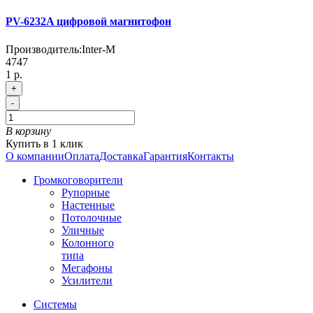
PV-6232A цифровой магнитофон
Производитель:
Inter-M
4747
1 р.
+
-
В корзину
Купить в 1 клик
О компании
Оплата
Доставка
Гарантия
Контакты
Громкоговорители
Рупорные
Настенные
Потолочные
Уличные
Колонного
типа
Мегафоны
Усилители
Системы