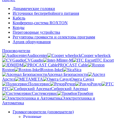
Динамические головки
Источники бесперебойного питания
Кабель
Конференц-система ROXTON
Корды
Переговорные устройства
Регуляторы громкости и селекторы программ
Архив оборудования
Производители
Audiocenter
Cooper wheelock
CVGaudio
Inter-M
ITC Escort
JDM
PROCAST Cable
Roxton
Roxton-Inkel
Sica
Арсенал Безопасности
Арстел
МЕТА
Омега Саунд
Полисервис
Речор
Рондо
РТС
Сибирский Арсенал
Системсервис
Тромбон
Электротехника и
Автоматика
Громкоговорители (оповещатели)
Рупорные