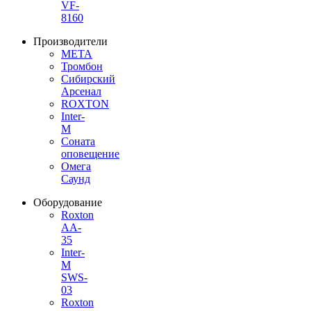
VF-
8160
Производители
МЕТА
Тромбон
Сибирский
Арсенал
ROXTON
Inter-
M
Соната
оповещение
Омега
Саунд
Оборудование
Roxton
AA-
35
Inter-
M
SWS-
03
Roxton