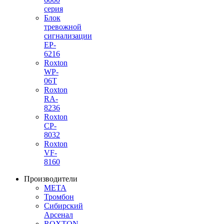
серия
Блок
тревожной
сигнализации
EP-
6216
Roxton
WP-
06T
Roxton
RA-
8236
Roxton
CP-
8032
Roxton
VF-
8160
Производители
МЕТА
Тромбон
Сибирский
Арсенал
ROXTON