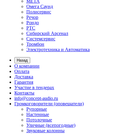
МЕТА
Омега Саунд
Полисервис
Речор
Рондо
РТС
Сибирский Арсенал
Системсервис
Тромбон
Электротехника и Автоматика
Назад
О компании
Оплата
Доставка
Гарантия
Участие в тендерах
Контакты
info@concept-audio.ru
Громкоговорители (оповещатели)
Рупорные
Настенные
Потолочные
Уличные (всепогодные)
Звуковые колонны