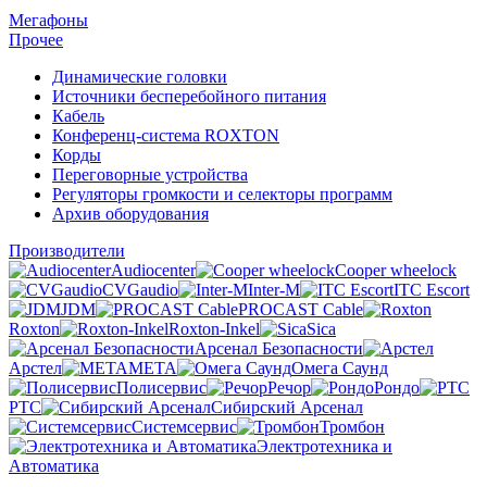
Мегафоны
Прочее
Динамические головки
Источники бесперебойного питания
Кабель
Конференц-система ROXTON
Корды
Переговорные устройства
Регуляторы громкости и селекторы программ
Архив оборудования
Производители
Audiocenter
Cooper wheelock
CVGaudio
Inter-M
ITC Escort
JDM
PROCAST Cable
Roxton
Roxton-Inkel
Sica
Арсенал Безопасности
Арстел
МЕТА
Омега Саунд
Полисервис
Речор
Рондо
РТС
Сибирский Арсенал
Системсервис
Тромбон
Электротехника и
Автоматика