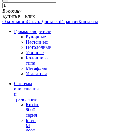
В корзину
Купить в 1 клик
О компании
Оплата
Доставка
Гарантия
Контакты
Громкоговорители
Рупорные
Настенные
Потолочные
Уличные
Колонного
типа
Мегафоны
Усилители
Системы
оповещения
и
трансляции
Roxton
8000
серия
Inter-
M
6000