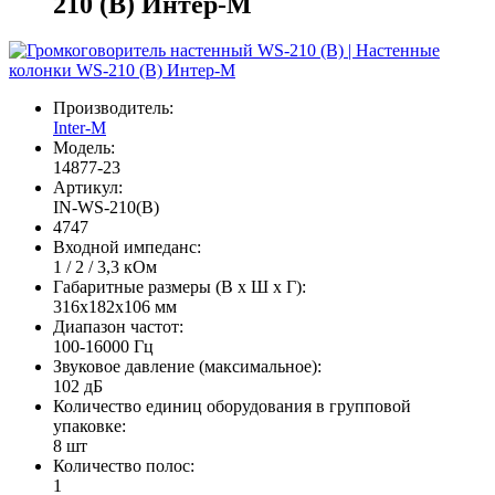
210 (B) Интер-М
Производитель:
Inter-M
Модель:
14877-23
Артикул:
IN-WS-210(B)
4747
Входной импеданс:
1 / 2 / 3,3 кОм
Габаритные размеры (В х Ш х Г):
316x182x106 мм
Диапазон частот:
100-16000 Гц
Звуковое давление (максимальное):
102 дБ
Количество единиц оборудования в групповой
упаковке:
8 шт
Количество полос:
1