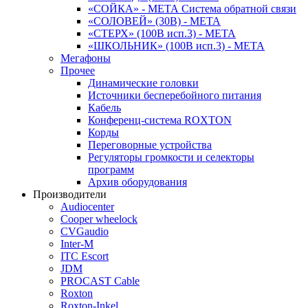
«СОЙКА» - МЕТА Система обратной связи
«СОЛОВЕЙ» (30В) - МЕТА
«СТЕРХ» (100В исп.3) - МЕТА
«ШКОЛЬНИК» (100В исп.3) - МЕТА
Мегафоны
Прочее
Динамические головки
Источники бесперебойного питания
Кабель
Конференц-система ROXTON
Корды
Переговорные устройства
Регуляторы громкости и селекторы
программ
Архив оборудования
Производители
Audiocenter
Cooper wheelock
CVGaudio
Inter-M
ITC Escort
JDM
PROCAST Cable
Roxton
Roxton-Inkel