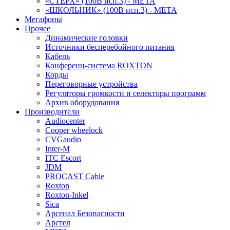
«СТЕРХ» (100В исп.3) - МЕТА
«ШКОЛЬНИК» (100В исп.3) - МЕТА
Мегафоны
Прочее
Динамические головки
Источники бесперебойного питания
Кабель
Конференц-система ROXTON
Корды
Переговорные устройства
Регуляторы громкости и селекторы программ
Архив оборудования
Производители
Audiocenter
Cooper wheelock
CVGaudio
Inter-M
ITC Escort
JDM
PROCAST Cable
Roxton
Roxton-Inkel
Sica
Арсенал Безопасности
Арстел