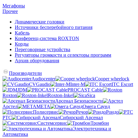
Мегафоны
Прочее
Динамические головки
Источники бесперебойного питания
Кабель
Конференц-система ROXTON
Корды
Переговорные устройства
Регуляторы громкости и селекторы программ
Архив оборудования
Производители
Audiocenter
Cooper wheelock
CVGaudio
Inter-M
ITC Escort
JDM
PROCAST Cable
Roxton
Roxton-Inkel
Sica
Арсенал Безопасности
Арстел
МЕТА
Омега Саунд
Полисервис
Речор
Рондо
РТС
Сибирский Арсенал
Системсервис
Тромбон
Электротехника и
Автоматика