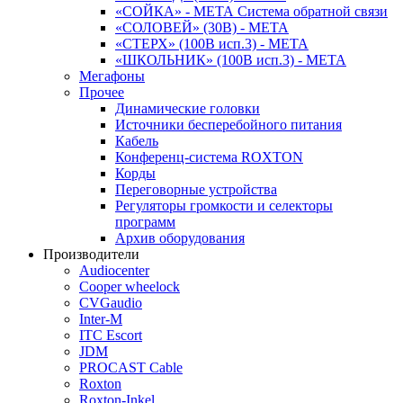
«СОЙКА» - МЕТА Система обратной связи
«СОЛОВЕЙ» (30В) - МЕТА
«СТЕРХ» (100В исп.3) - МЕТА
«ШКОЛЬНИК» (100В исп.3) - МЕТА
Мегафоны
Прочее
Динамические головки
Источники бесперебойного питания
Кабель
Конференц-система ROXTON
Корды
Переговорные устройства
Регуляторы громкости и селекторы
программ
Архив оборудования
Производители
Audiocenter
Cooper wheelock
CVGaudio
Inter-M
ITC Escort
JDM
PROCAST Cable
Roxton
Roxton-Inkel