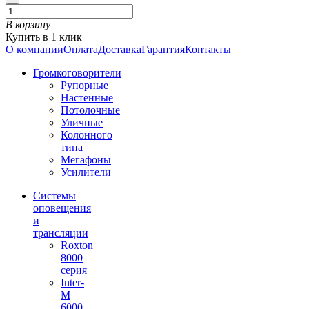
В корзину
Купить в 1 клик
О компании
Оплата
Доставка
Гарантия
Контакты
Громкоговорители
Рупорные
Настенные
Потолочные
Уличные
Колонного
типа
Мегафоны
Усилители
Системы
оповещения
и
трансляции
Roxton
8000
серия
Inter-
M
6000