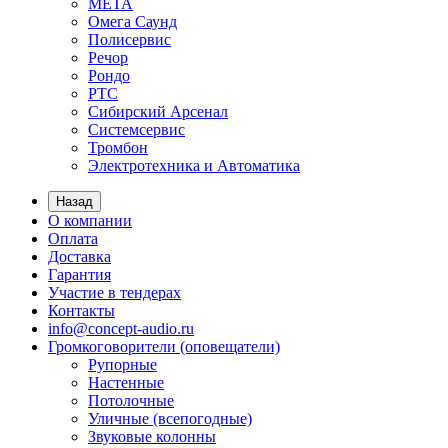
МЕТА
Омега Саунд
Полисервис
Речор
Рондо
РТС
Сибирский Арсенал
Системсервис
Тромбон
Электротехника и Автоматика
Назад
О компании
Оплата
Доставка
Гарантия
Участие в тендерах
Контакты
info@concept-audio.ru
Громкоговорители (оповещатели)
Рупорные
Настенные
Потолочные
Уличные (всепогодные)
Звуковые колонны