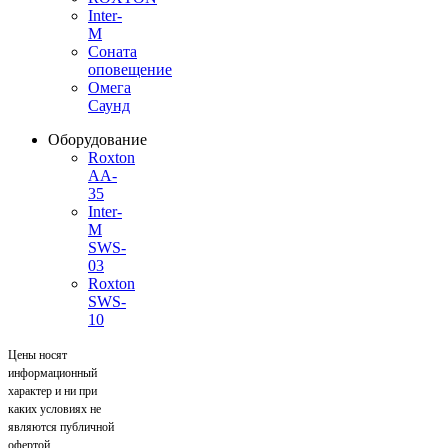
Inter-
M
Соната
оповещение
Омега
Саунд
Оборудование
Roxton
AA-
35
Inter-
M
SWS-
03
Roxton
SWS-
10
Цены носят
информационный
характер и ни при
каких условиях не
являются публичной
офертой,