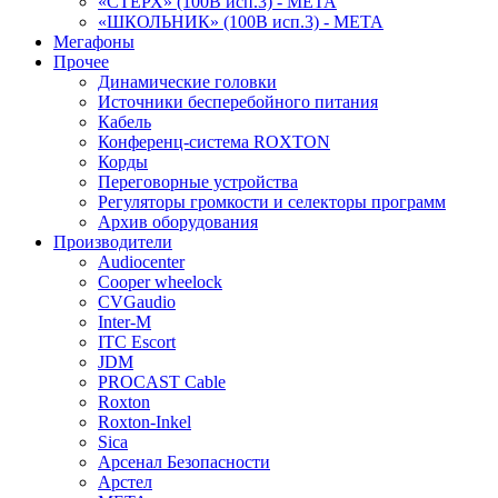
«СТЕРХ» (100В исп.3) - МЕТА
«ШКОЛЬНИК» (100В исп.3) - МЕТА
Мегафоны
Прочее
Динамические головки
Источники бесперебойного питания
Кабель
Конференц-система ROXTON
Корды
Переговорные устройства
Регуляторы громкости и селекторы программ
Архив оборудования
Производители
Audiocenter
Cooper wheelock
CVGaudio
Inter-M
ITC Escort
JDM
PROCAST Cable
Roxton
Roxton-Inkel
Sica
Арсенал Безопасности
Арстел