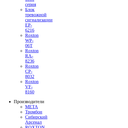
серия
Блок
тревожной
сигнализации
EP-
6216
Roxton
WP-
06T
Roxton
RA-
8236
Roxton
CP-
8032
Roxton
VF-
8160
Производители
МЕТА
Тромбон
Сибирский
Арсенал
ROXTON