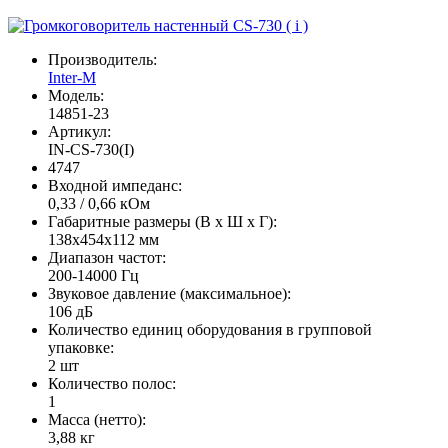
Производитель:
Inter-M
Модель:
14851-23
Артикул:
IN-CS-730(I)
4747
Входной импеданс:
0,33 / 0,66 кОм
Габаритные размеры (В х Ш х Г):
138x454x112 мм
Диапазон частот:
200-14000 Гц
Звуковое давление (максимальное):
106 дБ
Количество единиц оборудования в групповой
упаковке:
2 шт
Количество полос:
1
Масса (нетто):
3,88 кг