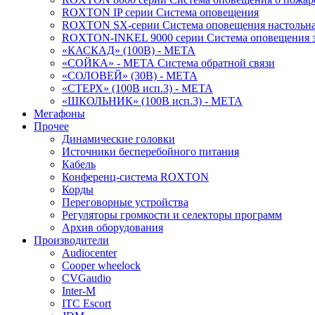
ROXTON IP серии Система оповещения
ROXTON SX-серии Система оповещения настольн
ROXTON-INKEL 9000 серии Система оповещения з
«КАСКАД» (100В) - МЕТА
«СОЙКА» - МЕТА Система обратной связи
«СОЛОВЕЙ» (30В) - МЕТА
«СТЕРХ» (100В исп.3) - МЕТА
«ШКОЛЬНИК» (100В исп.3) - МЕТА
Мегафоны
Прочее
Динамические головки
Источники бесперебойного питания
Кабель
Конференц-система ROXTON
Корды
Переговорные устройства
Регуляторы громкости и селекторы программ
Архив оборудования
Производители
Audiocenter
Cooper wheelock
CVGaudio
Inter-M
ITC Escort