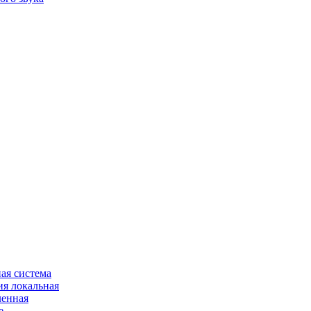
ая система
я локальная
ленная
е