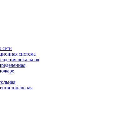
 сети
ционная система
ещения локальная
пределенная
пожаре
ольная
ния зональная