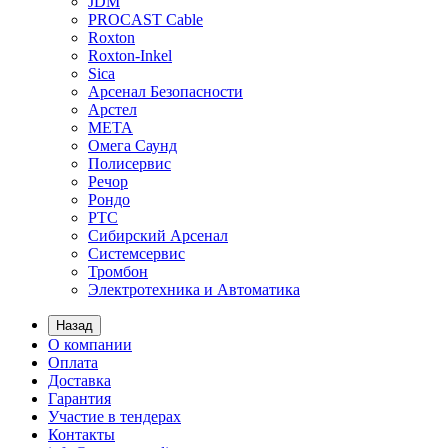
JDM
PROCAST Cable
Roxton
Roxton-Inkel
Sica
Арсенал Безопасности
Арстел
МЕТА
Омега Саунд
Полисервис
Речор
Рондо
РТС
Сибирский Арсенал
Системсервис
Тромбон
Электротехника и Автоматика
Назад
О компании
Оплата
Доставка
Гарантия
Участие в тендерах
Контакты