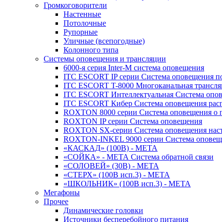
Громкоговорители
Настенные
Потолочные
Рупорные
Уличные (всепогодные)
Колонного типа
Системы оповещения и трансляции
6000-я серия Inter-M система оповещения
ITC ESCORT IP серии Система оповещения по
ITC ESCORT T-8000 Многоканальная трансля
ITC ESCORT Интеллектуальная Система опов
ITC ESCORT Кибер Система оповещения рас
ROXTON 8000 серии Система оповещения о 
ROXTON IP серии Система оповещения
ROXTON SX-серии Система оповещения наст
ROXTON-INKEL 9000 серии Система оповеще
«КАСКАД» (100В) - МЕТА
«СОЙКА» - МЕТА Система обратной связи
«СОЛОВЕЙ» (30В) - МЕТА
«СТЕРХ» (100В исп.3) - МЕТА
«ШКОЛЬНИК» (100В исп.3) - МЕТА
Мегафоны
Прочее
Динамические головки
Источники бесперебойного питания