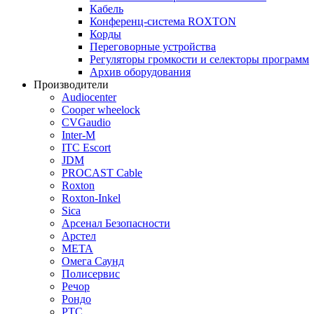
Кабель
Конференц-система ROXTON
Корды
Переговорные устройства
Регуляторы громкости и селекторы программ
Архив оборудования
Производители
Audiocenter
Cooper wheelock
CVGaudio
Inter-M
ITC Escort
JDM
PROCAST Cable
Roxton
Roxton-Inkel
Sica
Арсенал Безопасности
Арстел
МЕТА
Омега Саунд
Полисервис
Речор
Рондо
РТС