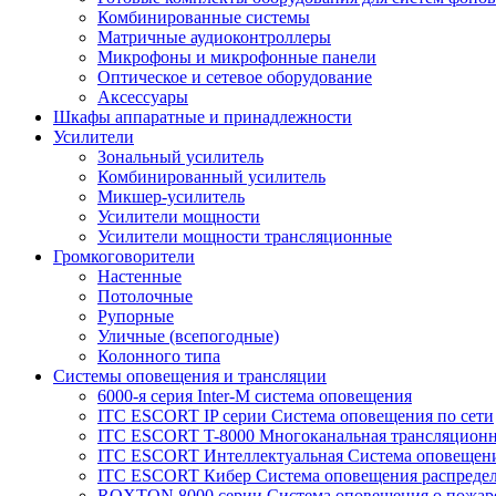
Комбинированные системы
Матричные аудиоконтроллеры
Микрофоны и микрофонные панели
Оптическое и сетевое оборудование
Аксессуары
Шкафы аппаратные и принадлежности
Усилители
Зональный усилитель
Комбинированный усилитель
Микшер-усилитель
Усилители мощности
Усилители мощности трансляционные
Громкоговорители
Настенные
Потолочные
Рупорные
Уличные (всепогодные)
Колонного типа
Системы оповещения и трансляции
6000-я серия Inter-M система оповещения
ITC ESCORT IP серии Система оповещения по сети
ITC ESCORT T-8000 Многоканальная трансляционн
ITC ESCORT Интеллектуальная Система оповещени
ITC ESCORT Кибер Система оповещения распреде
ROXTON 8000 серии Система оповещения о пожар