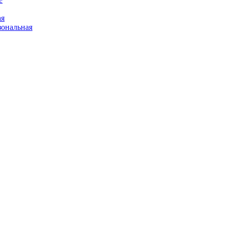
ая
ональная