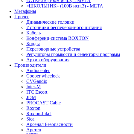
«СТЕРХ» (100В исп.3) - МЕТА
«ШКОЛЬНИК» (100В исп.3) - МЕТА
Мегафоны
Прочее
Динамические головки
Источники бесперебойного питания
Кабель
Конференц-система ROXTON
Корды
Переговорные устройства
Регуляторы громкости и селекторы программ
Архив оборудования
Производители
Audiocenter
Cooper wheelock
CVGaudio
Inter-M
ITC Escort
JDM
PROCAST Cable
Roxton
Roxton-Inkel
Sica
Арсенал Безопасности
Арстел