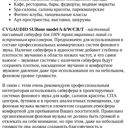
Кафе, рестораны, бары, фудкорты, модные маркеты
Spa-салоны, салоны красоты, парикмахерские
Фитнес-клубы, танцевальные классы
Арт-пространства, выставки, шоурумы
CVGAUDIO SUBone model A-6/W/CR/T
-
настенный
пассивный сабвуфер для 100V трансляционных линий со
встроенным кроссовером.
Предназначен для использования в
составе профессиональных коммерческих систем фонового
звука. Наличие сабвуфера в аудиосистеме добавит глубины и
плотности звучанию в области низких частот, и что самое
важное – звуковые системы с наличием сабвуфера будут
сохранять плотное, насыщенное звучание и комфортное
звуковое давление даже при использовании их на небольшом,
фоновом уровне громкости.
В связи с этим очень рекомендуем профессиональным
интеграторам использовать сабвуферы в проектируемых
системах фонового звука для кафе, салонов красоты, СПА
центров, бутиков и в прочих аналогичных помещениях, где
фоновая музыка является элементом создания атмосферы
комфортной для пребывания Ваших посетителей. Правильно
организованная фоновая музыка не должна быть громкой и
отвлекать на себя внимание, но при этом, даже на небольшой
громкости она должна сохранить благозвучность и