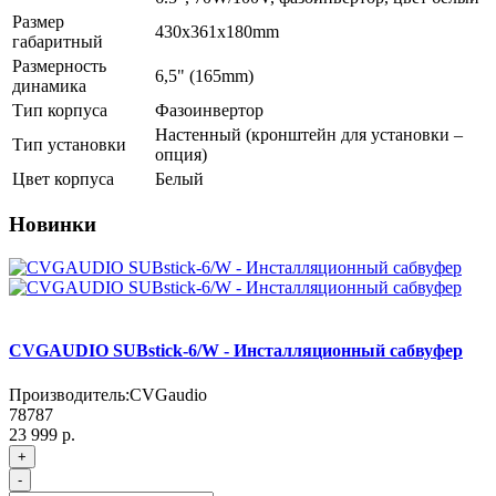
Размер
430x361x180mm
габаритный
Размерность
6,5" (165mm)
динамика
Тип корпуса
Фазоинвертор
Настенный (кронштейн для установки –
Тип установки
опция)
Цвет корпуса
Белый
Новинки
CVGAUDIO SUBstick-6/W - Инсталляционный сабвуфер
Производитель:
CVGaudio
78787
23 999 р.
+
-