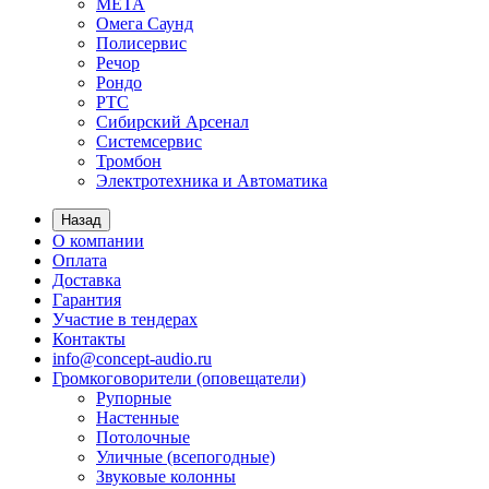
МЕТА
Омега Саунд
Полисервис
Речор
Рондо
РТС
Сибирский Арсенал
Системсервис
Тромбон
Электротехника и Автоматика
Назад
О компании
Оплата
Доставка
Гарантия
Участие в тендерах
Контакты
info@concept-audio.ru
Громкоговорители (оповещатели)
Рупорные
Настенные
Потолочные
Уличные (всепогодные)
Звуковые колонны