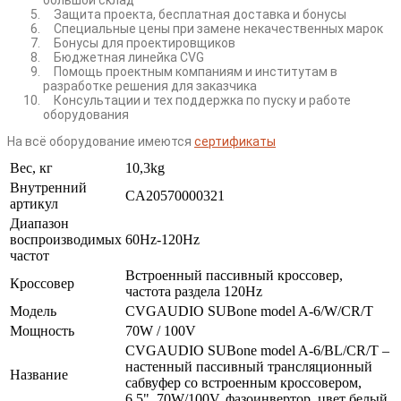
Защита проекта, бесплатная доставка и бонусы
Специальные цены при замене некачественных марок
Бонусы для проектировщиков
Бюджетная линейка CVG
Помощь проектным компаниям и институтам в
разработке решения для заказчика
Консультации и тех поддержка по пуску и работе
оборудования
На всё оборудование имеются
сертификаты
Вес, кг
10,3kg
Внутренний
CA20570000321
артикул
Диапазон
воспроизводимых
60Hz-120Hz
частот
Встроенный пассивный кроссовер,
Кроссовер
частота раздела 120Hz
Модель
CVGAUDIO SUBone model A-6/W/CR/T
Мощность
70W / 100V
CVGAUDIO SUBone model A-6/BL/CR/T –
настенный пассивный трансляционный
Название
сабвуфер cо встроенным кроссовером,
6.5", 70W/100V, фазоинвертор, цвет белый