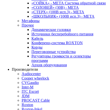
«СОЙКА» - МЕТА Система обратной связи
«СОЛОВЕЙ» (30В) - МЕТА
«СТЕРХ» (100В исп.3) - МЕТА
«ШКОЛЬНИК» (100В исп.3) - МЕТА
Мегафоны
Прочее
Динамические головки
Источники бесперебойного питания
Кабель
Конференц-система ROXTON
Корды
Переговорные устройства
Регуляторы громкости и селекторы
программ
Архив оборудования
Производители
Audiocenter
Cooper wheelock
CVGaudio
Inter-M
ITC Escort
JDM
PROCAST Cable
Roxton
Roxton-Inkel