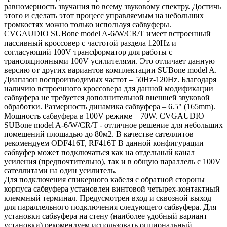
равномерность звучания по всему звуковому спектру. Достичь
этого и сделать этот процесс управляемым на небольших
громкостях можно только используя сабвуферы.
CVGAUDIO SUBone model A-6/W/CR/T имеет встроенный
пассивный кроссовер с частотой раздела 120Hz и
согласующий 100V трансформатор для работы с
трансляционными 100V усилителями. Это отличает данную
версию от других вариантов комплектации SUBone model A.
Диапазон воспроизводимых частот – 50Hz-120Hz. Благодаря
наличию встроенного кроссовера для данной модификации
сабвуфера не требуется дополнительной внешней звуковой
обработки. Размерность динамика сабвуфера – 6.5" (165mm).
Мощность сабвуфера в 100V режиме – 70W. CVGAUDIO
SUBone model A-6/W/CR/T - отличное решение для небольших
помещений площадью до 80м2. В качестве сателлитов
рекомендуем ODF416T, RF416T В данной конфигурации
сабвуфер может подключаться как на отдельный канал
усиления (предпочтительно), так и в общую параллель с 100V
сателлитами на один усилитель.
Для подключения спикерного кабеля с обратной стороны
корпуса сабвуфера установлен винтовой четырех-контактный
клеммный терминал. Предусмотрен вход и сквозной выход
для параллельного подключения следующего сабвуфера. Для
установки сабвуфера на стену (наиболее удобный вариант
установки) рекомендуем использовать опциональный