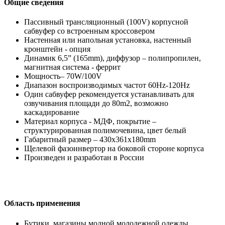
Общие сведения
Пассивный трансляционный (100V) корпусной
сабвуфер со встроенным кроссовером
Настенная или напольная установка, настенный
кронштейн - опция
Динамик 6,5” (165mm), диффузор – полипропилен,
магнитная система - феррит
Мощность– 70W/100V
Диапазон воспроизводимых частот 60Hz-120Hz
Один сабвуфер рекомендуется устанавливать для
озвучивания площади до 80m2, возможно
каскадирование
Материал корпуса - МДФ, покрытие –
структурированная полимочевина, цвет белый
Габаритный размер – 430x361x180mm
Щелевой фазоинвертор на боковой стороне корпуса
Произведен и разработан в России
Область применения
Бутики, магазины модной молодежной одежды