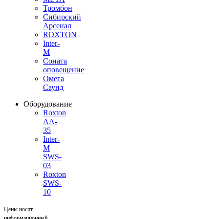
Тромбон
Сибирский
Арсенал
ROXTON
Inter-
M
Соната
оповещение
Омега
Саунд
Оборудование
Roxton
AA-
35
Inter-
M
SWS-
03
Roxton
SWS-
10
Цены носят
информационный