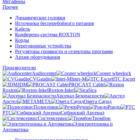
Мегафоны
Прочее
Динамические головки
Источники бесперебойного питания
Кабель
Конференц-система ROXTON
Корды
Переговорные устройства
Регуляторы громкости и селекторы программ
Архив оборудования
Производители
Audiocenter
Cooper wheelock
CVGaudio
Inter-M
ITC Escort
JDM
PROCAST Cable
Roxton
Roxton-Inkel
Sica
Арсенал Безопасности
Арстел
МЕТА
Омега Саунд
Полисервис
Речор
Рондо
РТС
Сибирский Арсенал
Системсервис
Тромбон
Электротехника и
Автоматика