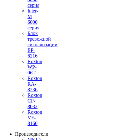
серия
Inter-
M
6000
серия
Блок
тревожной
сигнализации
EP-
6216
Roxton
WP-
06T
Roxton
RA-
8236
Roxton
CP-
8032
Roxton
VF-
8160
Производители
МЕТА