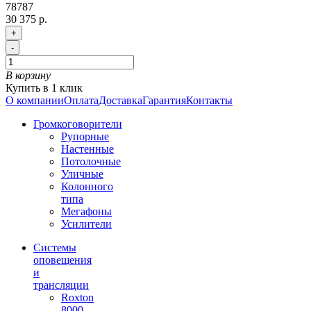
78787
30 375 р.
+
-
В корзину
Купить в 1 клик
О компании
Оплата
Доставка
Гарантия
Контакты
Громкоговорители
Рупорные
Настенные
Потолочные
Уличные
Колонного
типа
Мегафоны
Усилители
Системы
оповещения
и
трансляции
Roxton
8000