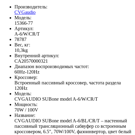
Производитель:
CVGaudio
Модель:
15366-77
Артикул:
A-6/W/CR/T
78787
Вес, кг:
10,3kg
Внутренний артикул:
CA20570000321
Диапазон воспроизводимых частот:
60Hz-120Hz
Кроссовер:
Встроенный пассивный кроссовер, частота раздела
120Hz
Модель:
CVGAUDIO SUBone model A-6/W/CR/T
Мощность:
70W / 100V
Название:
CVGAUDIO SUBone model A-6/BL/CR/T – настенный
пассивный трансляционный сабвуфер cо встроенным
кроссовером, 6.5", 70W/100V, фазоинвертор, цвет белый