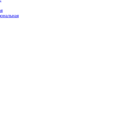
ая
ональная