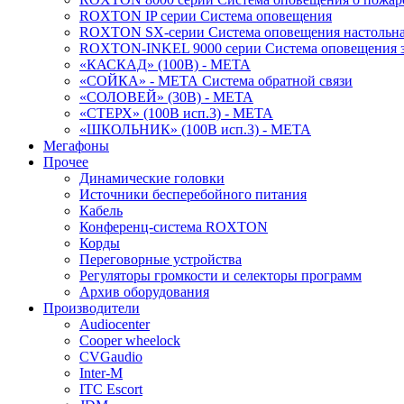
ROXTON IP серии Система оповещения
ROXTON SX-серии Система оповещения настольн
ROXTON-INKEL 9000 серии Система оповещения з
«КАСКАД» (100В) - МЕТА
«СОЙКА» - МЕТА Система обратной связи
«СОЛОВЕЙ» (30В) - МЕТА
«СТЕРХ» (100В исп.3) - МЕТА
«ШКОЛЬНИК» (100В исп.3) - МЕТА
Мегафоны
Прочее
Динамические головки
Источники бесперебойного питания
Кабель
Конференц-система ROXTON
Корды
Переговорные устройства
Регуляторы громкости и селекторы программ
Архив оборудования
Производители
Audiocenter
Cooper wheelock
CVGaudio
Inter-M
ITC Escort