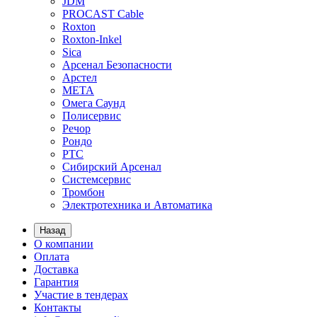
JDM
PROCAST Cable
Roxton
Roxton-Inkel
Sica
Арсенал Безопасности
Арстел
МЕТА
Омега Саунд
Полисервис
Речор
Рондо
РТС
Сибирский Арсенал
Системсервис
Тромбон
Электротехника и Автоматика
Назад
О компании
Оплата
Доставка
Гарантия
Участие в тендерах
Контакты