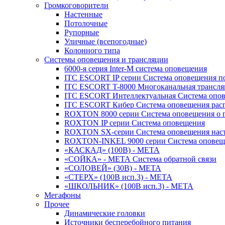
Громкоговорители
Настенные
Потолочные
Рупорные
Уличные (всепогодные)
Колонного типа
Системы оповещения и трансляции
6000-я серия Inter-M система оповещения
ITC ESCORT IP серии Система оповещения по
ITC ESCORT T-8000 Многоканальная трансля
ITC ESCORT Интеллектуальная Система опов
ITC ESCORT Кибер Система оповещения рас
ROXTON 8000 серии Система оповещения о 
ROXTON IP серии Система оповещения
ROXTON SX-серии Система оповещения наст
ROXTON-INKEL 9000 серии Система оповеще
«КАСКАД» (100В) - МЕТА
«СОЙКА» - МЕТА Система обратной связи
«СОЛОВЕЙ» (30В) - МЕТА
«СТЕРХ» (100В исп.3) - МЕТА
«ШКОЛЬНИК» (100В исп.3) - МЕТА
Мегафоны
Прочее
Динамические головки
Источники бесперебойного питания