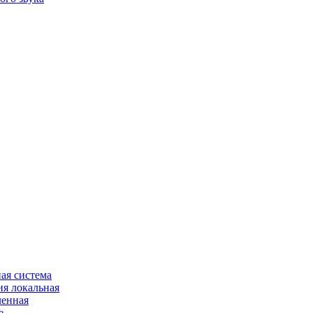
ая система
я локальная
ленная
е