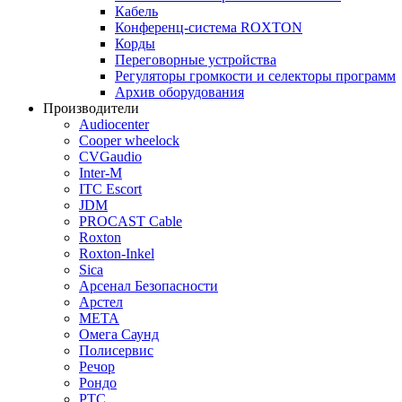
Кабель
Конференц-система ROXTON
Корды
Переговорные устройства
Регуляторы громкости и селекторы программ
Архив оборудования
Производители
Audiocenter
Cooper wheelock
CVGaudio
Inter-M
ITC Escort
JDM
PROCAST Cable
Roxton
Roxton-Inkel
Sica
Арсенал Безопасности
Арстел
МЕТА
Омега Саунд
Полисервис
Речор
Рондо
РТС