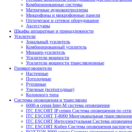
Комбинированные системы
Матричные аудиоконтроллеры
Микрофоны и микрофонные панели
Оптическое и сетевое оборудование
Аксессуары
Шкафы аппаратные и принадлежности
Усилители
Зональный усилитель
Комбинированный усилитель
Микшер-усилитель
Усилители мощности
Усилители мощности трансляционные
Громкоговорители
Настенные
Потолочные
Рупорные
Уличные (всепогодные)
Колонного типа
Системы оповещения и трансляции
6000-я серия Inter-M система оповещения
ITC ESCORT IP серии Система оповещения по сети
ITC ESCORT T-8000 Многоканальная трансляционн
ITC ESCORT Интеллектуальная Система оповещени
ITC ESCORT Кибер Система оповещения распреде
ROXTON 8000 серии Система оповещения о пожар