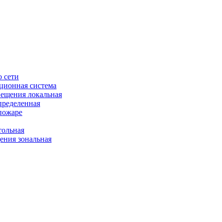
 сети
ционная система
ещения локальная
пределенная
пожаре
ольная
ния зональная