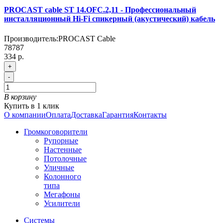
PROCAST cable ST 14.OFC.2,11 - Профессиональный
инсталляционный Hi-Fi спикерный (акустический) кабель
Производитель:
PROCAST Cable
78787
334 р.
+
-
В корзину
Купить в 1 клик
О компании
Оплата
Доставка
Гарантия
Контакты
Громкоговорители
Рупорные
Настенные
Потолочные
Уличные
Колонного
типа
Мегафоны
Усилители
Системы