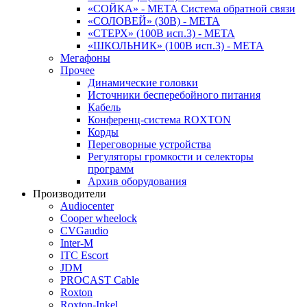
«СОЙКА» - МЕТА Система обратной связи
«СОЛОВЕЙ» (30В) - МЕТА
«СТЕРХ» (100В исп.3) - МЕТА
«ШКОЛЬНИК» (100В исп.3) - МЕТА
Мегафоны
Прочее
Динамические головки
Источники бесперебойного питания
Кабель
Конференц-система ROXTON
Корды
Переговорные устройства
Регуляторы громкости и селекторы
программ
Архив оборудования
Производители
Audiocenter
Cooper wheelock
CVGaudio
Inter-M
ITC Escort
JDM
PROCAST Cable
Roxton
Roxton-Inkel