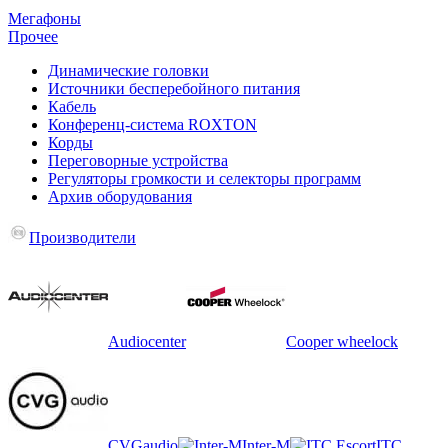
Мегафоны
Прочее
Динамические головки
Источники бесперебойного питания
Кабель
Конференц-система ROXTON
Корды
Переговорные устройства
Регуляторы громкости и селекторы программ
Архив оборудования
Производители
Audiocenter
Cooper wheelock
CVGaudio
Inter-M
ITC