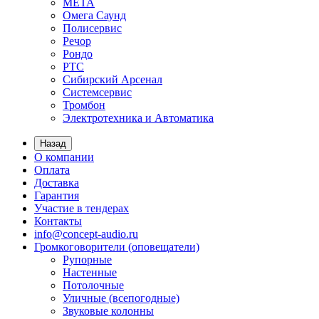
МЕТА
Омега Саунд
Полисервис
Речор
Рондо
РТС
Сибирский Арсенал
Системсервис
Тромбон
Электротехника и Автоматика
Назад
О компании
Оплата
Доставка
Гарантия
Участие в тендерах
Контакты
info@concept-audio.ru
Громкоговорители (оповещатели)
Рупорные
Настенные
Потолочные
Уличные (всепогодные)
Звуковые колонны