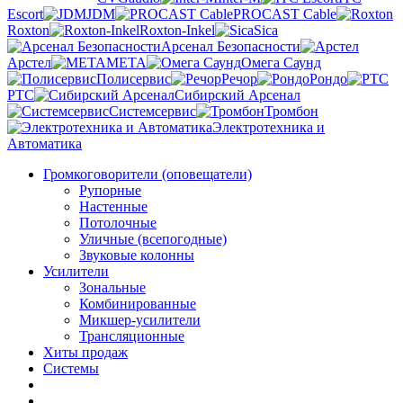
Escort
JDM
PROCAST Cable
Roxton
Roxton-Inkel
Sica
Арсенал Безопасности
Арстел
МЕТА
Омега Саунд
Полисервис
Речор
Рондо
РТС
Сибирский Арсенал
Системсервис
Тромбон
Электротехника и
Автоматика
Громкоговорители (оповещатели)
Рупорные
Настенные
Потолочные
Уличные (всепогодные)
Звуковые колонны
Усилители
Зональные
Комбинированные
Микшер-усилители
Трансляционные
Хиты продаж
Системы