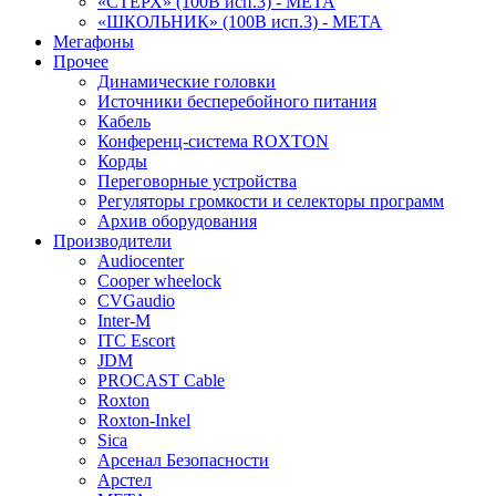
«СТЕРХ» (100В исп.3) - МЕТА
«ШКОЛЬНИК» (100В исп.3) - МЕТА
Мегафоны
Прочее
Динамические головки
Источники бесперебойного питания
Кабель
Конференц-система ROXTON
Корды
Переговорные устройства
Регуляторы громкости и селекторы программ
Архив оборудования
Производители
Audiocenter
Cooper wheelock
CVGaudio
Inter-M
ITC Escort
JDM
PROCAST Cable
Roxton
Roxton-Inkel
Sica
Арсенал Безопасности
Арстел